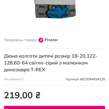
Перейти
до
Продавець товару:
Prostor
початку
галереї
зображень
Дюна колготи дитячі розмір 18-20,122-
128,60-64 світло-сірий з малюнком
динозавра T-REX
В наявності
Артикул
4823094654128
219,00 ₴