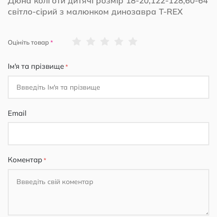
Дюна колготи дитячі розмір 18-20,122-128,60-64
світло-сірий з малюнком динозавра T-REX
1
2
3
4
5
Оцініть товар
star
stars
stars
stars
stars
Ім'я та прізвище
Email
Коментар