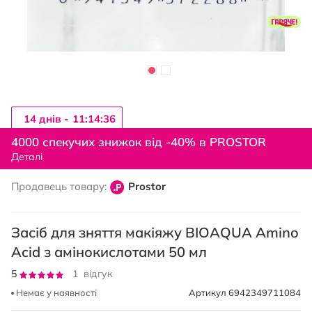
14 днiв -
11:14:35
Перейти
до
4000 спекучих знижок від -40% в PROSTOR
початку
Деталі
галереї
зображень
Продавець товару:
Prostor
Засіб для зняття макіяжу BIOAQUA Amino
Acid з амінокислотами 50 мл
Рейтинг:
5
1
відгук
100
100
% of
Немає у наявності
Артикул
6942349711084