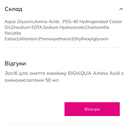
Склад
Aqua ,Glycerin,Amino Acids ,PEG-40 Hydrogenated Castor
Oil,Disodium EDTA,Sodium Hyaluronate,Chamomilla
Recutita
Extract,Allantoin,Phenoxyethanol,Ethylhexylglycerin
Відгуки
Засіб для зняття макіяжу BIOAQUA Amino Acid з
амінокислотами 50 мл
Фільтри