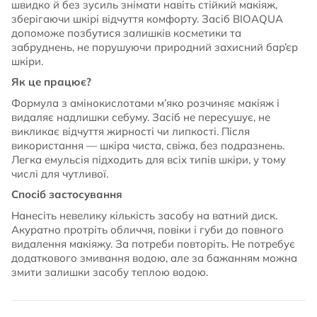
швидко й без зусиль знімати навіть стійкий макіяж,
зберігаючи шкірі відчуття комфорту. Засіб BIOAQUA
допоможе позбутися залишків косметики та
забруднень, не порушуючи природний захисний бар’єр
шкіри.
Як це працює?
Формула з амінокислотами м’яко розчиняє макіяж і
видаляє надлишки себуму. Засіб не пересушує, не
викликає відчуття жирності чи липкості. Після
використання — шкіра чиста, свіжа, без подразнень.
Легка емульсія підходить для всіх типів шкіри, у тому
числі для чутливої.
Спосіб застосування
Нанесіть невелику кількість засобу на ватний диск.
Акуратно протріть обличчя, повіки і губи до повного
видалення макіяжу. За потреби повторіть. Не потребує
додаткового змивання водою, але за бажанням можна
змити залишки засобу теплою водою.