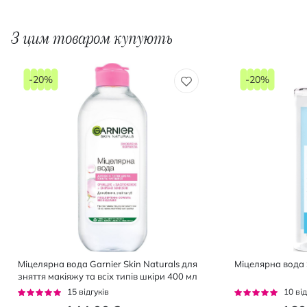
З цим товаром купують
-20%
-20%
Міцелярна вода Garnier Skin Naturals для
Міцелярна вода 
зняття макіяжу та всіх типів шкіри 400 мл
Рейтинг:
Рейтинг:
15
відгуків
10
від
93%
100%