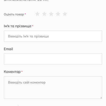
1
2
3
4
5
Оцініть товар
star
stars
stars
stars
stars
Ім'я та прізвище
Email
Коментар