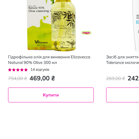
Гідрофільна олія для вмивання Elizavecca
Засіб для зняття
Natural 90% Olive 300 мл
Tolerance молоч
мл
Рейтинг:
14
відгуків
96%
469,00 ₴
242
794,00 ₴
269,00 ₴
Купити