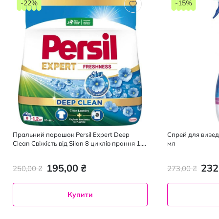
-22%
-15%
Пральний порошок Persil Expert Deep
Спрей для вивед
Clean Свіжість від Silan 8 циклів прання 1.2
мл
кг
195,00 ₴
232
250,00 ₴
273,00 ₴
Купити