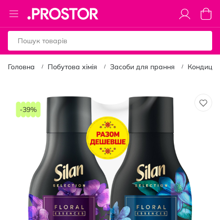
Toggle
Коши
Nav
Головна
Побутова хімія
Засоби для прання
Кондиціо
Перейти
до
-39%
кінця
галереї
зображень