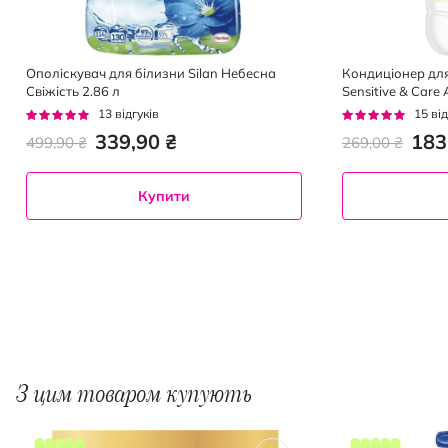
Ополіскувач для білизни Silan Небесна
Кондиціонер дл
Свіжість 2.86 л
Sensitive & Care
1.275 л
Рейтинг:
Рейтинг:
13
відгуків
15
від
95%
95%
339,90 ₴
183
499,90 ₴
269,00 ₴
Купити
З цим товаром купують