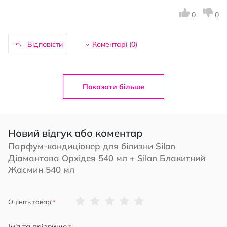
0
0
Відповісти
Коментарі (
0
)
Показати більше
Новий відгук або коментар
Парфум-кондиціонер для білизни Silan
Діамантова Орхідея 540 мл + Silan Блакитний
Жасмин 540 мл
1
2
3
4
5
Оцініть товар
star
stars
stars
stars
stars
Ім'я та прізвище