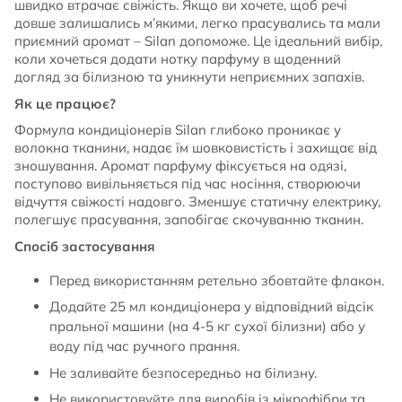
швидко втрачає свіжість. Якщо ви хочете, щоб речі
довше залишались м’якими, легко прасувались та мали
приємний аромат – Silan допоможе. Це ідеальний вибір,
коли хочеться додати нотку парфуму в щоденний
догляд за білизною та уникнути неприємних запахів.
Як це працює?
Формула кондиціонерів Silan глибоко проникає у
волокна тканини, надає їм шовковистість і захищає від
зношування. Аромат парфуму фіксується на одязі,
поступово вивільняється під час носіння, створюючи
відчуття свіжості надовго. Зменшує статичну електрику,
полегшує прасування, запобігає скочуванню тканин.
Спосіб застосування
Перед використанням ретельно збовтайте флакон.
Додайте 25 мл кондиціонера у відповідний відсік
пральної машини (на 4-5 кг сухої білизни) або у
воду під час ручного прання.
Не заливайте безпосередньо на білизну.
Не використовуйте для виробів із мікрофібри та