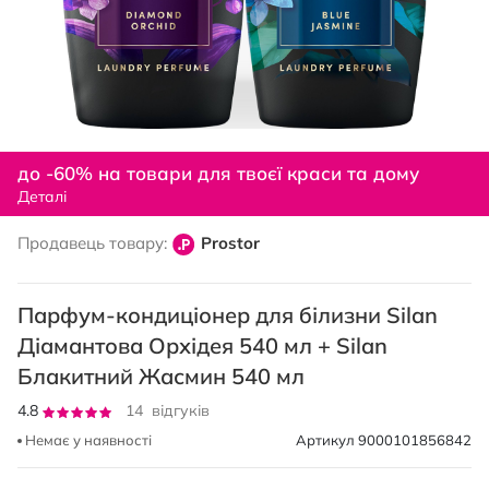
Перейти
до
до -60% на товари для твоєї краси та дому
початку
Деталі
галереї
зображень
Продавець товару:
Prostor
Парфум-кондиціонер для білизни Silan
Діамантова Орхідея 540 мл + Silan
Блакитний Жасмин 540 мл
Рейтинг:
4.8
14
відгуків
96
100
% of
Немає у наявності
Артикул
9000101856842