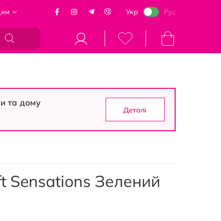
цям
Укр
Рус
Кошик
си та дому
Деталі
t Sensations Зелений