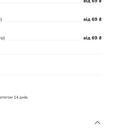
від 69 ₴
)
від 69 ₴
а)
від 69 ₴
тягом 14 днів.