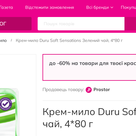
Газета
Відстежити замовлення
Всі бренди
Покуп
ОГ
ило
Крем-мило Duru Soft Sensations Зелений чай, 4*80 г
до -60% на товари для твоєї кра
Продавець товару:
Prostor
Крем-мило Duru Sof
чай, 4*80 г