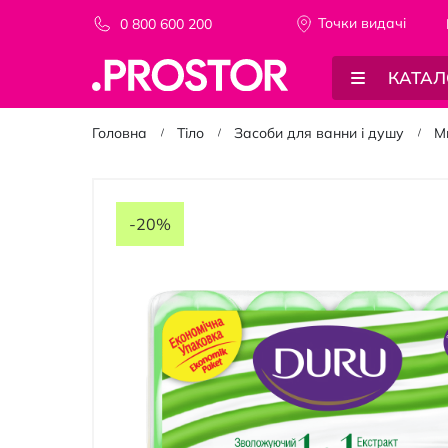
Точки видачi
0 800 600 200
КАТАЛ
Головна
Тіло
Засоби для ванни і душу
М
Перейти
до
-20%
кінця
галереї
зображень