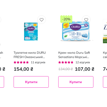
-20%
sh
Туалетне мило DURU
Крем-мило Duru Soft
Кр
FRESH Океанський
Sensations Морські
св
бриз екопак, 4*150 г
мінерали, 4*80 г
Рейтинг:
Рейтинг:
11
відгуків
12
відгуків
93%
92%
0 ₴
154,00 ₴
107,00 ₴
7
134,00 ₴
Купити
Купити