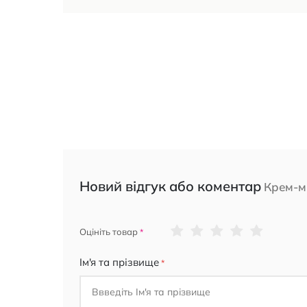
Новий відгук або коментар
Крем-ми
1
2
3
4
5
Оцініть товар
star
stars
stars
stars
stars
Ім'я та прізвище