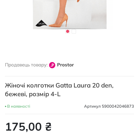
Перейти
до
Продавець товару:
Prostor
початку
галереї
зображень
Жіночі колготки Gatta Laura 20 den,
бежеві, розмір 4-L
В наявності
Артикул
5900042046873
175,00 ₴