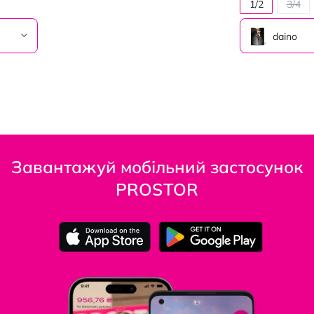
1/2
3/4
daino
Завантажуй мобільний застосунок
PROSTOR