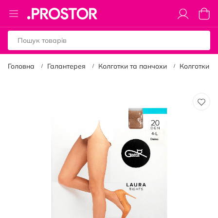
Toggle
Коши
Nav
Головна
Галантерея
Колготки та панчохи
Колготки
Перейти
до
кінця
галереї
зображень