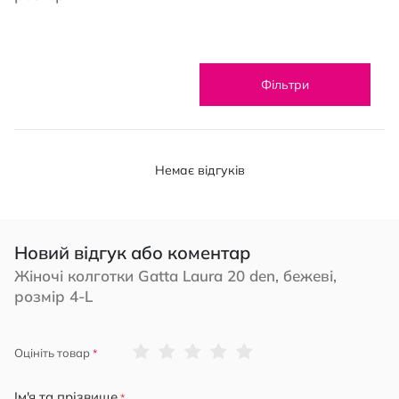
Фільтри
Немає відгуків
Новий відгук або коментар
Жіночі колготки Gatta Laura 20 den, бежеві,
розмір 4-L
1
2
3
4
5
Оцініть товар
star
stars
stars
stars
stars
Ім'я та прізвище