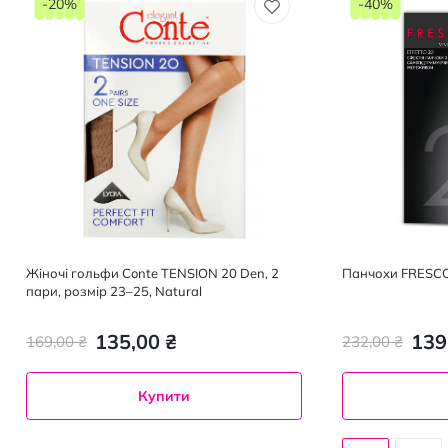
-20%
-40%
Жіночі гольфи Conte TENSION 20 Den, 2
Панчохи FRESCO 
пари, розмір 23–25, Natural
135,00 ₴
139
169,00 ₴
232,00 ₴
Купити