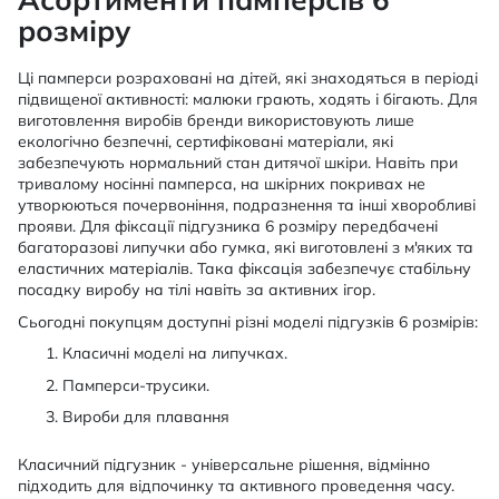
розміру
Ці памперси розраховані на дітей, які знаходяться в періоді
підвищеної активності: малюки грають, ходять і бігають. Для
виготовлення виробів бренди використовують лише
екологічно безпечні, сертифіковані матеріали, які
забезпечують нормальний стан дитячої шкіри. Навіть при
тривалому носінні памперса, на шкірних покривах не
утворюються почервоніння, подразнення та інші хворобливі
прояви. Для фіксації підгузника 6 розміру передбачені
багаторазові липучки або гумка, які виготовлені з м'яких та
еластичних матеріалів. Така фіксація забезпечує стабільну
посадку виробу на тілі навіть за активних ігор.
Сьогодні покупцям доступні різні моделі підгузків 6 розмірів:
Класичні моделі на липучках.
Памперси-трусики.
Вироби для плавання
Класичний підгузник - універсальне рішення, відмінно
підходить для відпочинку та активного проведення часу.