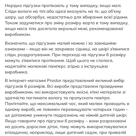
Нерідко підгузки протікають у тому випадку, якщо малі.
Сліди вологи на тілі або одязі вказують на те, що об'єму
шару, що абсорбує, недостатньо для вбирання всієї рідини.
Також задуматися про зміну розміру варто в тому випадку,
якщо маса тіла досягала верхньої межі, рекомендованої
виробником.
Визначити, що підгузник малий можна і за зовнішніми
ознаками – якщо він не закриває сідниці, на шкірі з'явилися
сліди, роздратування. При переході на підгузки 6 розміру
можуть з'явитися протікання. Щоб цього не сталося,
надягайте малюкові памперс згідно з інструкцією
виробника.
В інтернет-магазині Prostor представлений великий вибір
підгузків 6 розмірів. Всі вироби представлені провідними
виробниками, які використовують якісні, м'які матеріали зі
здатністю поглинати вологу та пропускати повітря.
Пам'ятайте, що максимальний час, який малюк проводить в
одному виробі, не повинен перевищувати чотирьох годин –
це допоможе уникнути подразнень на ніжній дитячій шкірі.
Якщо говорити про підгузки 6 розміру – вони розраховані
на досить дорослих діток, тому можуть використовуватися
епізодично, наприклад, лише дитячий садок, при тривалій