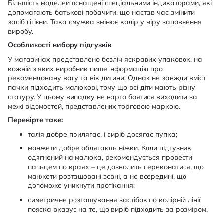
Більшість моделей оснащені спеціальними індикаторами, які
допомагають батькові побачити, що настав час змінити
засіб гігієни. Така смужка змінює колір у міру заповнення
виробу.
Особливості вибору підгузків
У магазинах представлено безліч яскравих упаковок, на
кожній з яких виробник пише інформацію про
рекомендовану вагу та вік дитини. Однак не завжди вміст
пачки підходить малюкові, тому що всі діти мають різну
статуру. У цьому випадку не варто боятися виходити за
межі відомостей, представлених торговою маркою.
Перевірте таке:
талія добре прилягає, і виріб досягає пупка;
манжети добре облягають ніжки. Коли підгузник
одягнений на малюка, рекомендується провести
пальцем по краях – це дозволить переконатися, що
манжети розташовані зовні, а не всередині, що
допоможе уникнути протікання;
симетричне розташування застібок по колірній лінії
пояска вказує на те, що виріб підходить за розміром.