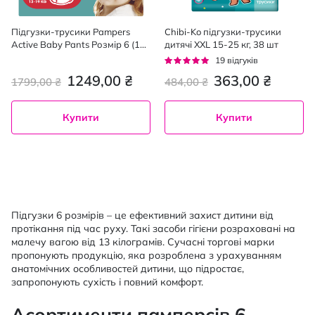
Підгузки-трусики Pampers
Chibi-Ko підгузки-трусики
Active Baby Pants Розмір 6 (13-
дитячі XXL 15-25 кг, 38 шт
19 кг) 84 шт
Рейтинг:
19
відгуків
96%
1249,00 ₴
363,00 ₴
1799,00 ₴
484,00 ₴
Купити
Купити
Підгузки 6 розмірів – це ефективний захист дитини від
протікання під час руху. Такі засоби гігієни розраховані на
малечу вагою від 13 кілограмів. Сучасні торгові марки
пропонують продукцію, яка розроблена з урахуванням
анатомічних особливостей дитини, що підростає,
запропонують сухість і повний комфорт.
Асортименти памперсів 6