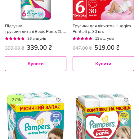
Підгузки-
Трусики для дівчаток Huggies
трусики дитячі Bebis Pants XL
Pants 6 р, 30 шт.
№6, 15-25 кг 36 шт
Рейтинг:
Рейтинг:
36
відгуків
13
відгуків
89%
95%
339,00 ₴
519,00 ₴
399,00 ₴
647,00 ₴
Купити
Купити
-27%