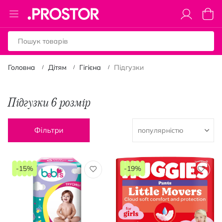
Toggle
Коши
Nav
Головна
Дітям
Гігієна
Підгузки
Підгузки 6 розмір
Фільтри
-15%
-19%