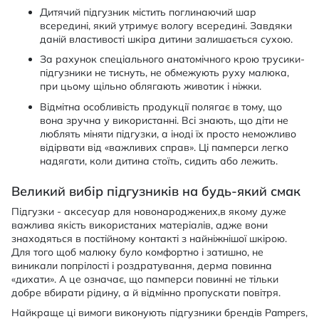
Дитячий підгузник містить поглинаючий шар
всередині, який утримує вологу всередині. Завдяки
даній властивості шкіра дитини залишається сухою.
За рахунок спеціального анатомічного крою трусики-
підгузники не тиснуть, не обмежують руху малюка,
при цьому щільно облягають животик і ніжки.
Відмітна особливість продукції полягає в тому, що
вона зручна у використанні. Всі знають, що діти не
люблять міняти підгузки, а іноді їх просто неможливо
відірвати від «важливих справ». Ці памперси легко
надягати, коли дитина стоїть, сидить або лежить.
Великий вибір підгузників на будь-який смак
Підгузки - аксесуар для новонароджених,в якому дуже
важлива якість використаних матеріалів, адже вони
знаходяться в постійному контакті з найніжнішої шкірою.
Для того щоб малюку було комфортно і затишно, не
виникали попрілості і роздратування, дерма повинна
«дихати». А це означає, що памперси повинні не тільки
добре вбирати рідину, а й відмінно пропускати повітря.
Найкраще ці вимоги виконують підгузники брендів Pampers,