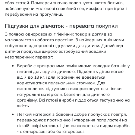
обох статей. Памперси значно полегшують життя батьків,
забезпечуючи малюкові спокійний сон, комфорт при іграх і
перебування на прогулянці.
Підгузки для дівчаток - перевага покупки
З появою одноразових гігієнічних товарів догляд за
малюком став набагато простіше. З найперших днів мами
набувають одноразові підгузники для дитини. Даний вид
дитячої продукції широко затребуваний завдяки
незаперечних переваг:
Вироби є прекрасними помічниками молодих батьків у
питанні догляду за дитиною. Підходять дітям вагою
від 7 до 18 кг, і для їх заміни не доведеться
користуватися пеленальним столиком. Для
виготовлення підгузників використовуються тільки
натуральні матеріали, безпечні для дитячого
організму. Всі готові вироби піддаються тестуванню на
якість.
Легкий матеріал з бавовни добре пропускає повітря,
перешкоджає протіканню і утворення попрілостей на
ніжній шкірі малюка. Ціна визначається видом виробів
- є одноразові або багаторазові.