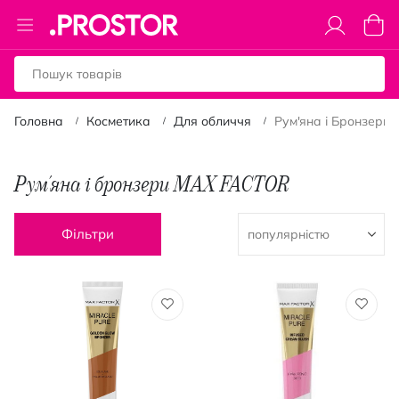
Toggle
Коши
Nav
Головна
Косметика
Для обличчя
Рум'яна і Бронзери
Рум'яна і бронзери MAX FACTOR
Фільтри