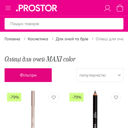
Toggle
Коши
Nav
Головна
Косметика
Для очей та брів
Олівці для очей
Олівці для очей MAXI color
Фільтри
-79%
-79%