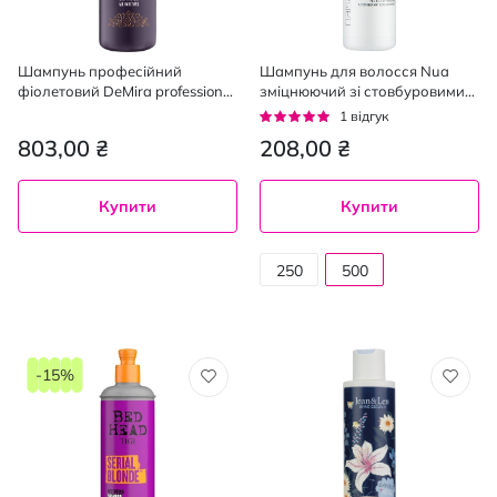
Шампунь професійний
Шампунь для волосся Nua
фіолетовий DeMira professional
зміцнюючий зі стовбуровими
No-yellow для нейтралізації
клітинами соняшнику 500 мл
Рейтинг:
1
відгук
жовтого відтінку 1000 мл
100%
803,00 ₴
208,00 ₴
Купити
Купити
250
500
мл
мл
-15%