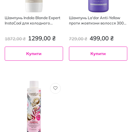
Шампунь Indola Blonde Expert
Шампунь La'dor Anti-Yellow
InstaCool для холодного
проти жовтизни волосся 300
блонду нейтралізуючий 1000
мл
мл
1299,00 ₴
499,00 ₴
1872,00 ₴
729,00 ₴
Купити
Купити