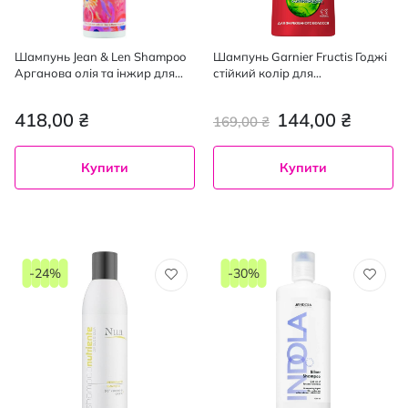
Шампунь Jean & Len Shampoo
Шампунь Garnier Fructis Годжі
Арганова олія та інжир для
стійкий колір для
надання блиску волоссю 300
фарбованого або
мл
мелірованого волосся 400 мл
418,00 ₴
144,00 ₴
169,00 ₴
Купити
Купити
-24%
-30%