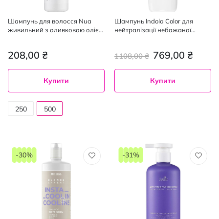
Шампунь для волосся Nua
Шампунь Indola Color для
живильний з оливковою олією
нейтралізації небажаної
500 мл
жовтизни волосся 1000 мл
208,00 ₴
769,00 ₴
1108,00 ₴
Купити
Купити
250
500
мл
мл
-30%
-31%