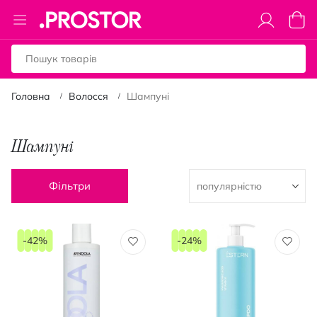
Toggle
Коши
Nav
Головна
Волосся
Шампуні
Шампуні
Фільтри
-42%
-24%