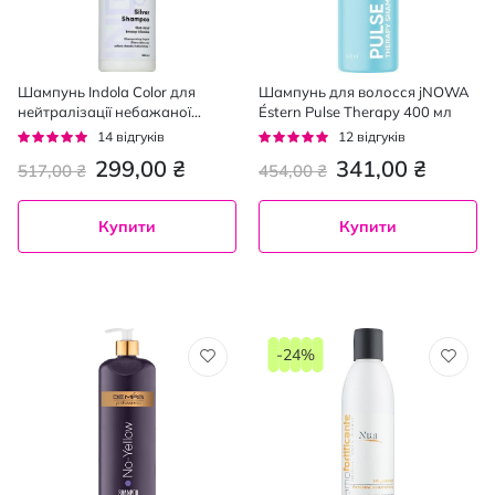
Шампунь Indola Color для
Шампунь для волосся jNOWA
нейтралізації небажаної
Éstern Pulse Therapy 400 мл
жовтизни волосся 300 мл
Рейтинг:
Рейтинг:
14
відгуків
12
відгуків
96%
92%
299,00 ₴
341,00 ₴
517,00 ₴
454,00 ₴
Купити
Купити
-24%