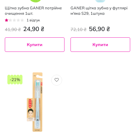
Щітка зубна GANER потрійне
GANER щітка зубна у футлярі
очищення 1шт.
м'яка S29, 1штука
Рейтинг:
1
відгук
20%
24,90 ₴
56,90 ₴
41,90 ₴
72,10 ₴
Купити
Купити
-21%