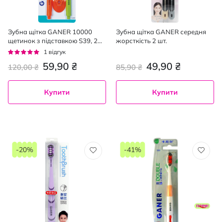
Зубна щітка GANER 10000
Зубна щітка GANER середня
щетинок з підставкою S39, 2
жорсткість 2 шт.
шт.
Рейтинг:
1
відгук
100%
59,90 ₴
49,90 ₴
120,00 ₴
85,90 ₴
Купити
Купити
-20%
-41%