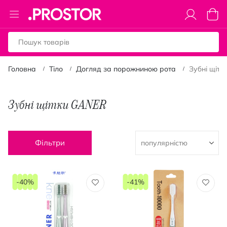
Toggle
Коши
Nav
Головна
Тіло
Догляд за порожниною рота
Зубні щітк
Зубні щітки GANER
Фільтри
-40%
-41%