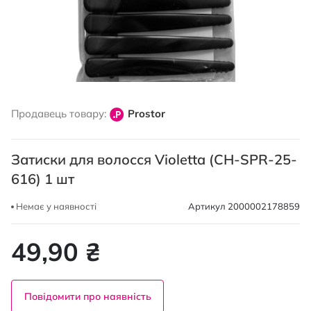
Перейти
до
Продавець товару:
Prostor
початку
галереї
зображень
Затиски для волосся Violetta (CH-SPR-25-
616) 1 шт
Немає у наявності
Артикул
2000002178859
49,90 ₴
Повідомити про наявність