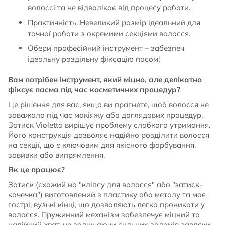
волоссі та не відволікає від процесу роботи.
Практичність: Невеликий розмір ідеальний для
точної роботи з окремими секціями волосся.
Обери професійний інструмент – забезпеч
ідеальну роздільну фіксацію пасом!
Вам потрібен інструмент, який міцно, але делікатно
фіксує пасма під час косметичних процедур?
Це рішення для вас, якщо ви прагнете, щоб волосся не
заважало під час макіяжу або доглядових процедур.
Затиск Violetta вирішує проблему слабкого утримання.
Його конструкція дозволяє надійно розділити волосся
на секції, що є ключовим для якісного фарбування,
завивки або випрямлення.
Як це працює?
Затиск (схожий на "кліпсу для волосся" або "затиск-
качечка") виготовлений з пластику або металу та має
гострі, вузькі кінці, що дозволяють легко проникати у
волосся. Пружинний механізм забезпечує міцний та
надійний хват, не залишаючи сильних заломів завдяки