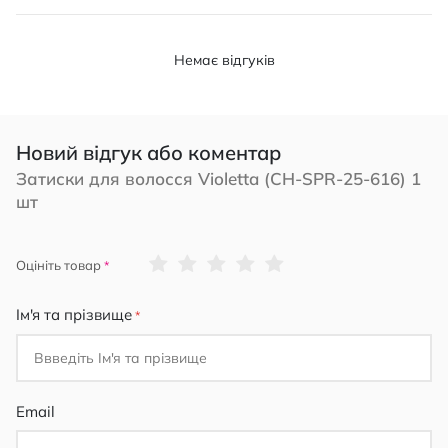
Немає відгуків
Новий відгук або коментар
Затиски для волосся Violetta (CH-SPR-25-616) 1
шт
1
2
3
4
5
Оцініть товар
star
stars
stars
stars
stars
Ім'я та прізвище
Email