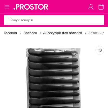
Toggle
Коши
Nav
Головна
Волосся
Аксесуари для волосся
Затиски для
Перейти
до
кінця
галереї
зображень