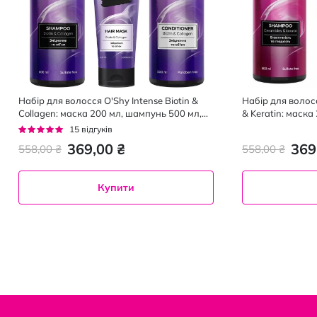
Набір для волосся O'Shy Intense Biotin &
Набір для волосс
Collagen: маска 200 мл, шампунь 500 мл,
& Keratin: маска
кондиціонер 500 мл
кондиціонер 50
Рейтинг:
15
відгуків
93%
369,00 ₴
369
558,00 ₴
558,00 ₴
Купити