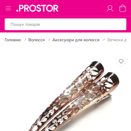
Toggle
Коши
Nav
Головна
Волосся
Аксесуари для волосся
Затиски для
Перейти
до
кінця
галереї
зображень