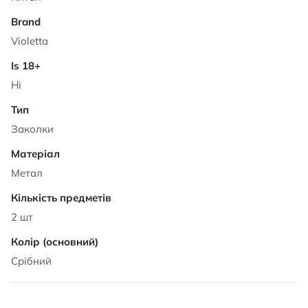
Violetta
Ні
Заколки
Метал
2 шт
Срібний