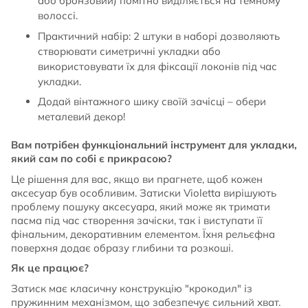
або бронзовий) помітно виділяється на темному
волоссі.
Практичний набір: 2 штуки в наборі дозволяють
створювати симетричні укладки або
використовувати їх для фіксації локонів під час
укладки.
Додай вінтажного шику своїй зачісці – обери
металевий декор!
Вам потрібен функціональний інструмент для укладки,
який сам по собі є прикрасою?
Це рішення для вас, якщо ви прагнете, щоб кожен
аксесуар був особливим. Затиски Violetta вирішують
проблему пошуку аксесуара, який може як тримати
пасма під час створення зачіски, так і виступати її
фінальним, декоративним елементом. Їхня рельєфна
поверхня додає образу глибини та розкоші.
Як це працює?
Затиск має класичну конструкцію "крокодил" із
пружинним механізмом, що забезпечує сильний хват.