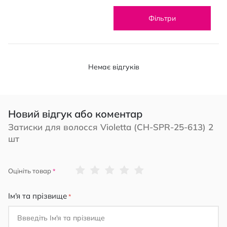
Фільтри
Немає відгуків
Новий відгук або коментар
Затиски для волосся Violetta (CH-SPR-25-613) 2
шт
1
2
3
4
5
Оцініть товар
star
stars
stars
stars
stars
Ім'я та прізвище