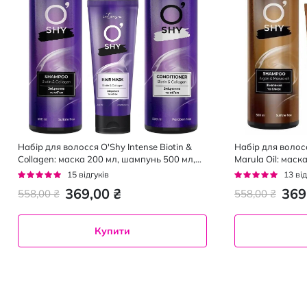
Набір для волосся O'Shy Intense Biotin &
Набір для волосс
Collagen: маска 200 мл, шампунь 500 мл,
Marula Oil: маск
кондиціонер 500 мл
кондиціонер 50
Рейтинг:
Рейтинг:
15
відгуків
13
від
93%
95%
369,00 ₴
369
558,00 ₴
558,00 ₴
Купити