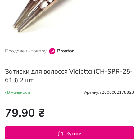
Перейти
до
Продавець товару:
Prostor
початку
галереї
зображень
Затиски для волосся Violetta (CH-SPR-25-
613) 2 шт
В наявності
Артикул
2000002178828
79,90 ₴
Купити