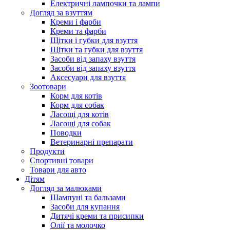
Електричні лампочки та лампи
Догляд за взуттям
Креми і фарби
Креми та фарби
Щітки і губки для взуття
Щітки та губки для взуття
Засоби від запаху взуття
Засоби від запаху взуття
Аксесуари для взуття
Зоотовари
Корм для котів
Корм для собак
Ласощі для котів
Ласощі для собак
Поводки
Ветеринарні препарати
Продукти
Спортивні товари
Товари для авто
Дітям
Догляд за малюками
Шампуні та бальзами
Засоби для купання
Дитячі креми та присипки
Олії та молочко