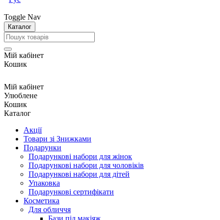
Toggle Nav
Каталог
Мій кабінет
Кошик
Мій кабінет
Улюблене
Кошик
Каталог
Акції
Товари зі Знижками
Подарунки
Подарункові набори для жінок
Подарункові набори для чоловіків
Подарункові набори для дітей
Упаковка
Подарункові сертифікати
Косметика
Для обличчя
Бази під макіяж