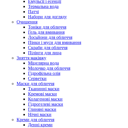
Емульсії і есенції
Термальна вода
Патчі
Набори для догляду
Очищення
Тоніки для обличчя
Гель для вмивання
Лосьйони для обличчя
Пінки і муси для вмивання
Скраби для обличчя
Пілінги для лица
Зняття макіяжу
Міцелярна вода
Молочко для обличчя
Гідрофільна олія
Серветки
Маски для обличчя
Тканинні маски
Кремові маски
Колагенові маски
Гідрогелеві маски
Глиняні маски
Нічні маски
Креми для обличчя
Денні креми