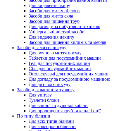
Засоби для прибирання ванної кімнати
Для видалення жиру
Засоби для миття підлоги
Засоби для миття скла
Засоби для чищення труб
Для догляду за побутовою технікою
Універсальні чистячі засоби
Для видалення накипу
Засоби для чищення килимів та меблів
Засоби для миття посуду
Для ручного миття посуду
Таблетки для посудомийних машин
Гелі для посудомийних машин
Сіль для посудомийних машин
Ополіскувачі для посудомийних машин
Для догляду за посудомийною машиною
Для дитячого посуду
Засоби для ванної та туалету
Для унітазу
Туалетні блоки
Для ванної та душової кабіни
Для прочищення труб та каналізації
По типу білизни
Для всіх типів білизни
Для кольорової білизни