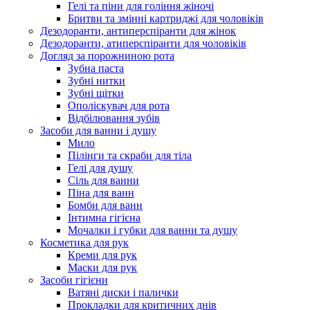
Гелі та піни для гоління жіночі
Бритви та змінні картриджі для чоловіків
Дезодоранти, антиперспіранти для жінок
Дезодоранти, атиперспіранти для чоловіків
Догляд за порожниною рота
Зубна паста
Зубні нитки
Зубні щітки
Ополіскувач для рота
Відбілювання зубів
Засоби для ванни і душу
Мило
Пілінги та скраби для тіла
Гелі для душу
Сіль для ванни
Піна для ванн
Бомби для ванн
Інтимна гігієна
Мочалки і губки для ванни та душу
Косметика для рук
Креми для рук
Маски для рук
Засоби гігієни
Ватяні диски і палички
Прокладки для критичних днів