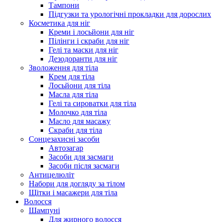
Тампони
Підгузки та урологічні прокладки для дорослих
Косметика для ніг
Креми і лосьйони для ніг
Пілінги і скраби для ніг
Гелі та маски для ніг
Дезодоранти для ніг
Зволоження для тіла
Крем для тіла
Лосьйони для тіла
Масла для тіла
Гелі та сироватки для тіла
Молочко для тіла
Масло для масажу
Скраби для тіла
Сонцезахисні засоби
Автозагар
Засоби для засмаги
Засоби після засмаги
Антицелюліт
Набори для догляду за тілом
Щітки і масажери для тіла
Волосся
Шампуні
Для жирного волосся