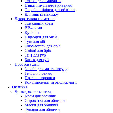
Тоніки для вмивання
Пінки і муси для вмивання
Скраби і пілінги для обличчя
Для зняття макіяжу
Декоративна косметика
Тональний крем
BB-креми
Кушони
Підводки для очей
Туш для вій
Фломастери для брів
Олівці для брів
Тінт для губ
Блиск для губ
Побутова хімія
Засоби для миття посуду
Гелі для прання
Пральні порошки
Кондиціонери та ополіскувачі
Обличчя
Доглядова косметика
Крем для обличчя
Сироватка для обличчя
Маски для обличчя
Флюїди для обличчя