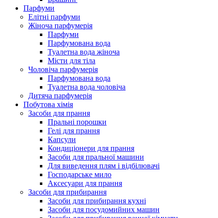
Парфуми
Елітні парфуми
Жіноча парфумерія
Парфуми
Парфумована вода
Туалетна вода жіноча
Місти для тіла
Чоловіча парфумерія
Парфумована вода
Туалетна вода чоловіча
Дитяча парфумерія
Побутова хімія
Засоби для прання
Пральні порошки
Гелі для прання
Капсули
Кондиціонери для прання
Засоби для пральної машини
Для виведення плям і відбілювачі
Господарське мило
Аксесуари для прання
Засоби для прибирання
Засоби для прибирання кухні
Засоби для посудомийних машин