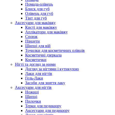
Помада-олівець
Блиск для губ
Олівець для губ
Тінт для губ
Аксесуари для макіяжу
Кисті для макіяжу
Аплікатори для макіяжу
Спонж
Пінцети
Щипці для вій
Точилки для косметичних олівців
Косметичні дзеркала
Косметички
Нігті та догляд за ними
Догляд за нігтями і кутикулою
Лаки для нігтів
Гель-Лаки
Засоби для зняття лаку
Аксесуари для нігтів
Ножиці
Щипці
Пилочки
Терки для педикюру
Аксесуари для педикюру