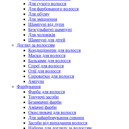
Для сухого волосся
Для фарбованого волосся
Для об'єму
Для зміцнення
Шампуні від лупи
Безсульфатні шампуні
Для чоловіків
Шампуні для дітей
Догляд за волоссям
Кондиціонери для волосся
Маски для волосся
Бальзами для волосся
Спреї для волосся
Олії для волосся
Сироватки для волосся
Ампули
Фарбування
Фарба для волосся
Тонуючі засоби
Безаміачні фарби
Аміачні фарби
Окислювачі для волосся
Для зафарбовування сивини
Засоби від випадання волосся
Набори для догляду за волоссям