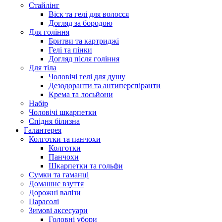
Стайлінг
Віск та гелі для волосся
Догляд за бородою
Для гоління
Бритви та картриджі
Гелі та пінки
Догляд після гоління
Для тіла
Чоловічі гелі для душу
Дезодоранти та антиперспіранти
Крема та лосьйони
Набір
Чоловічі шкарпетки
Спідня білизна
Галантерея
Колготки та панчохи
Колготки
Панчохи
Шкарпетки та гольфи
Сумки та гаманці
Домашнє взуття
Дорожні валізи
Парасолі
Зимові аксесуари
Головні убори