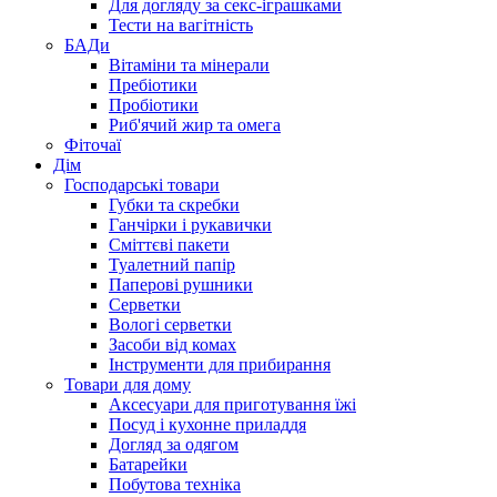
Для догляду за секс-іграшками
Тести на вагітність
БАДи
Вітаміни та мінерали
Пребіотики
Пробіотики
Риб'ячий жир та омега
Фіточаї
Дім
Господарські товари
Губки та скребки
Ганчірки і рукавички
Сміттєві пакети
Туалетний папір
Паперові рушники
Серветки
Вологі серветки
Засоби від комах
Інструменти для прибирання
Товари для дому
Аксесуари для приготування їжі
Посуд і кухонне приладдя
Догляд за одягом
Батарейки
Побутова техніка