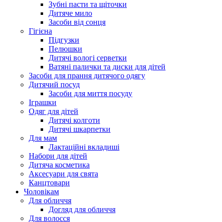
Зубні пасти та щіточки
Дитяче мило
Засоби від сонця
Гігієна
Підгузки
Пелюшки
Дитячі вологі серветки
Ватяні палички та диски для дітей
Засоби для прання дитячого одягу
Дитячий посуд
Засоби для миття посуду
Іграшки
Одяг для дітей
Дитячі колготи
Дитячі шкарпетки
Для мам
Лактаційні вкладиші
Набори для дітей
Дитяча косметика
Аксесуари для свята
Канцтовари
Чоловікам
Для обличчя
Догляд для обличчя
Для волосся