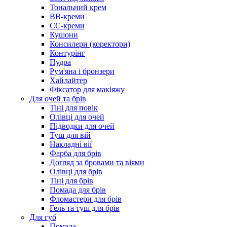
Тональний крем
BB-креми
CC-креми
Кушони
Консилери (коректори)
Контурінг
Пудра
Рум'яна і бронзери
Хайлайтер
Фіксатор для макіяжу
Для очей та брів
Тіні для повік
Олівці для очей
Підводки для очей
Туш для вій
Накладні вії
Фарба для брів
Догляд за бровами та віями
Олівці для брів
Тіні для брів
Помада для брів
Фломастери для брів
Гель та туш для брів
Для губ
Помада