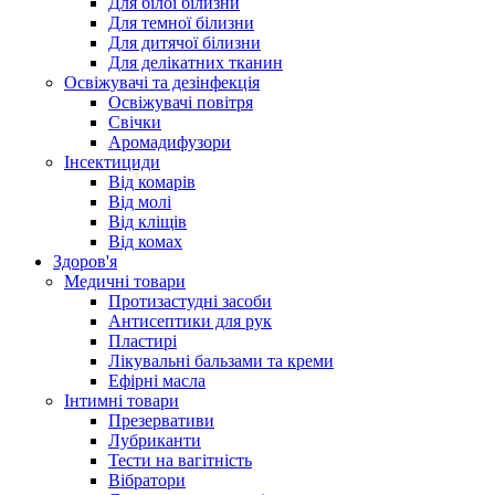
Для білої білизни
Для темної білизни
Для дитячої білизни
Для делікатних тканин
Освіжувачі та дезінфекція
Освіжувачі повітря
Свічки
Аромадифузори
Інсектициди
Від комарів
Від молі
Від кліщів
Від комах
Здоров'я
Медичні товари
Протизастудні засоби
Антисептики для рук
Пластирі
Лікувальні бальзами та креми
Ефірні масла
Інтимні товари
Презервативи
Лубриканти
Тести на вагітність
Вібратори