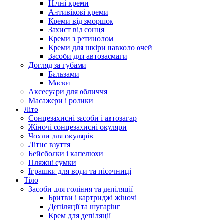
Нічні креми
Антивікові креми
Креми від зморшок
Захист від сонця
Креми з ретинолом
Креми для шкіри навколо очей
Засоби для автозасмаги
Догляд за губами
Бальзами
Маски
Аксесуари для обличчя
Масажери і ролики
Літо
Сонцезахисні засоби і автозагар
Жіночі сонцезахисні окуляри
Чохли для окулярів
Літнє взуття
Бейсболки і капелюхи
Пляжні сумки
Іграшки для води та пісочниці
Тіло
Засоби для гоління та депіляції
Бритви і картриджі жіночі
Депіляції та шугарінг
Крем для депіляції