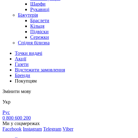
Шарфи
Рукавиці
Біжутерія
Браслети
Кільця
Підвіски
Сережки
Спідня білизна
Точки видачi
Акції
Газети
Відстежити замовлення
Бренди
Покупцям
Змінити мову
Укр
Рус
0 800 600 200
Ми у соцмережах
Facebook
Instagram
Telegram
Viber