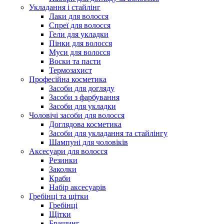
Укладання і стайлінг
Лаки для волосся
Спреї для волосся
Гели для укладки
Пінки для волосся
Муси для волосся
Воски та пасти
Термозахист
Професійна косметика
Засоби для догляду
Засоби з фарбування
Засоби для укладки
Чоловічі засоби для волосся
Доглядова косметика
Засоби для укладання та стайлінгу
Шампуні для чоловіків
Аксесуари для волосся
Резинки
Заколки
Краби
Набір аксесуарів
Гребінці та щітки
Гребінці
Щітки
Брашинг