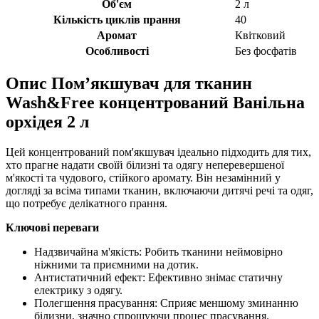
Об'єм
2 л
Кількість циклів прання
40
Аромат
Квітковий
Особливості
Без фосфатів
Опис
Пом’якшувач для тканин
Wash&Free концентрований Ванільна
орхідея 2 л
Цей концентрований пом'якшувач ідеально підходить для тих,
хто прагне надати своїй білизні та одягу неперевершеної
м'якості та чудового, стійкого аромату. Він незамінний у
догляді за всіма типами тканин, включаючи дитячі речі та одяг,
що потребує делікатного прання.
Ключові переваги
Надзвичайна м'якість: Робить тканини неймовірно
ніжними та приємними на дотик.
Антистатичний ефект: Ефективно знімає статичну
електрику з одягу.
Полегшення прасування: Сприяє меншому зминанню
білизни, значно спрощуючи процес прасування.