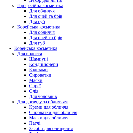
Декор для нігтів
Професійна косметика
Для обличчя
Для очей та брів
Для губ
Корейська косметика
Для обличчя
Для очей та брів
Для губ
Корейська косметика
Для волосся
Шампуні
Кондиціонери
Бальзами
Сироватки
Маски
Спреї
Олія
Для чоловіків
Для догляду за обличчям
Креми для обличчя
Сироватки для обличчя
Маски для обличчя
Патчі
Засоби для очищення