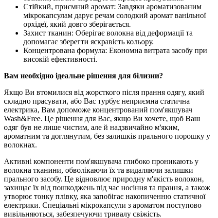
Стійкий, приємний аромат: Завдяки ароматизованим
мікрокапсулам дарує речам солодкий аромат ванільної
орхідеї, який довго зберігається.
Захист тканин: Оберігає волокна від деформації та
допомагає зберегти яскравість кольору.
Концентрована формула: Економна витрата засобу при
високій ефективності.
Вам необхідно ідеальне рішення для білизни?
Якщо Ви втомилися від жорсткого після прання одягу, який
складно прасувати, або Вас турбує неприємна статична
електрика, Вам допоможе концентрований пом'якшувач
Wash&Free. Це рішення для Вас, якщо Ви хочете, щоб Ваш
одяг був не лише чистим, але й надзвичайно м'яким,
ароматним та доглянутим, без залишків прального порошку у
волокнах.
Активні компоненти пом'якшувача глибоко проникають у
волокна тканини, обволікаючи їх та видаляючи залишки
прального засобу. Це відновлює природну м'якість волокон,
захищає їх від пошкоджень під час носіння та прання, а також
утворює тонку плівку, яка запобігає накопиченню статичної
електрики. Спеціальні мікрокапсули з ароматом поступово
вивільняються, забезпечуючи тривалу свіжість.