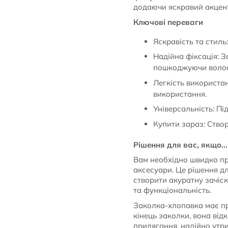
додаючи яскравий акцент
Ключові переваги
Яскравість та стиль
Надійна фіксація: З
пошкоджуючи волос
Легкість використа
використання.
Універсальність: Пі
Купити зараз: Створ
Рішення для вас, якщо...
Вам необхідно швидко пр
аксесуари. Це рішення д
створити акуратну зачіск
та функціональність.
Заколка-хлопавка має пр
кінець заколки, вона від
прилягання, надійно утри