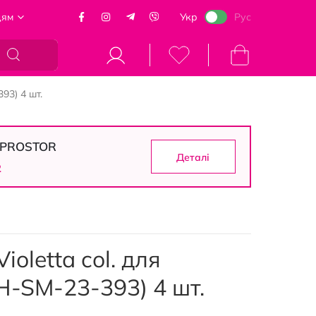
цям
Укр
Рус
Кошик
93) 4 шт.
в PROSTOR
Деталі
0
oletta col. для
H-SM-23-393) 4 шт.