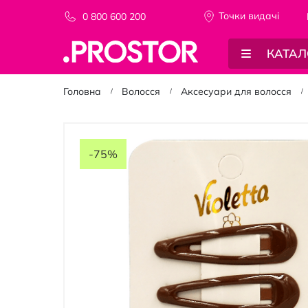
Точки видачi
0 800 600 200
КАТАЛ
Головна
Волосся
Аксесуари для волосся
Перейти
до
-75%
кінця
галереї
зображень