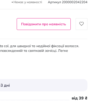
Немає у наявності
Артикул
2000002042204
Повідомити про наявність
 col. для швидкої та надійної фіксації волосся.
повсякденній та святковій зачісці. Легке
3 дні
від 39 ₴