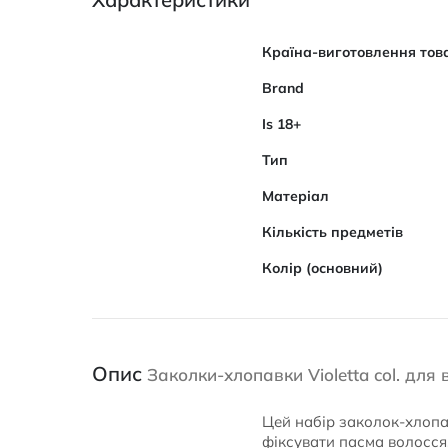
Характеристики
Країна-виготовлення тов
Brand
Is 18+
Тип
Матеріал
Кількість предметів
Колір (основний)
Опис
Заколки-хлопавки Violetta col. для
Цей набір заколок-хлопав
фіксувати пасма волосся.