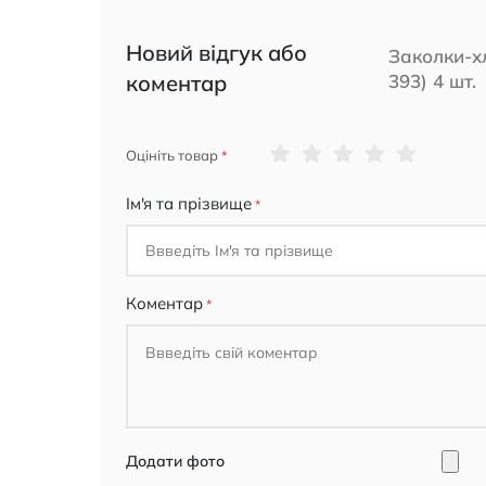
Новий відгук або
Заколки-хл
коментар
393) 4 шт.
1
2
3
4
5
Оцініть товар
star
stars
stars
stars
stars
Ім'я та прізвище
Коментар
Додати фото