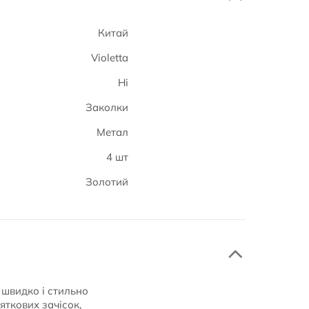
Китай
Violetta
Ні
Заколки
Метал
4 шт
Золотий
ь швидко і стильно
яткових зачісок,