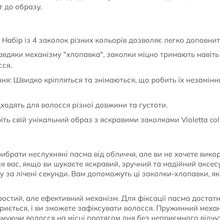
 до образу.
: Набір із 4 заколок різних кольорів дозволяє легко доповни
авдяки механізму "хлопавка", заколки міцно тримають навіть 
ся.
ння: Швидко кріпляться та знімаються, що робить їх незамін
дходять для волосся різної довжини та густоти.
іть свій унікальний образ з яскравими заколками Violetta col.
ибрати неслухняні пасма від обличчя, але ви не хочете вико
ля вас, якщо ви шукаєте яскравий, зручний та надійний аксе
у за лічені секунди. Вам допоможуть ці заколки-хлопавки, як
остий, але ефективний механізм. Для фіксації пасма достат
криється, і ви зможете зафіксувати волосся. Пружинний меха
муючи волосся на місці протягом дня без неприємного відчут