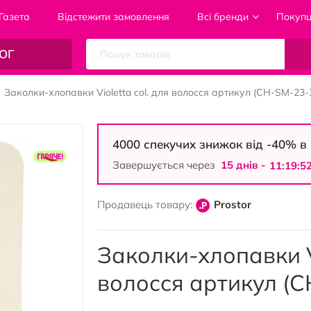
Газета
Відстежити замовлення
Всі бренди
Покуп
ОГ
Заколки-хлопавки Violetta col. для волосся артикул (CH-SM-23-3
4000 спекучих знижок від -40% 
Завершується через
15 днiв -
11:19:5
Продавець товару:
Prostor
Заколки-хлопавки Vi
волосся артикул (C