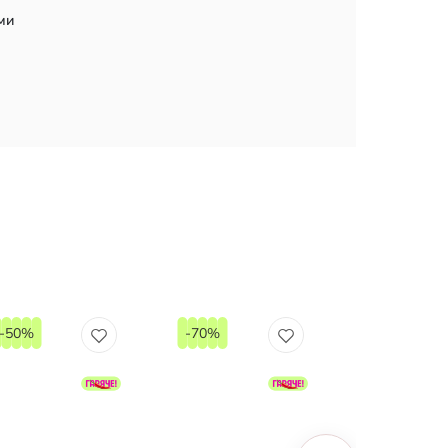
ми
-50%
-70%
-75%