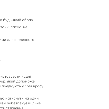
ти будь-який образ.
тонкі пасма, не
ними для щоденного
!
ристовувати нудні
суар, який допоможе
і поєднують у собі красу
ньо натиснути на один
нізм забезпечує щільне
тя стягнення.