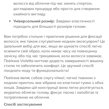
волосся від обличчя під час занять спортом,
доглядових процедур або просто для створення
охайного вигляду.
Універсальний розмір:
Завдяки еластичності
підходить для більшості розмірів голови.
Вам потрібно стильне і практичне рішення для фіксації
волосся, яке також слугуватиме модним аксесуаром? Це
ідеальний вибір для вас, якщо ви шукаєте спосіб легко
освіжити свій образ, коли немає часу на повноцінну
зачіску, або під час тренування, коли волосся заважає.
Пов'язка Violetta миттєво додасть завершеності вашому
стилю та забезпечить комфорт. Це зручний спосіб
поєднати моду та функціональність!
Пов'язка являє собою смугу м'якої, легкої тканини з
модним принтом, яка зібрана на еластичні гумки з обох
кінців. Завдяки цій конструкції вона легко розтягується,
акуратно облягає голову, фіксує пасма і запобігає їх
потраплянню на обличчя.
Спосіб застосування