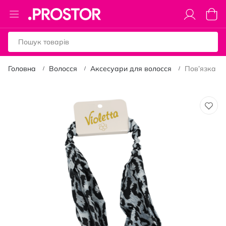
Toggle
Коши
Nav
Головна
Волосся
Аксесуари для волосся
Пов’язка дл
Перейти
до
кінця
галереї
зображень