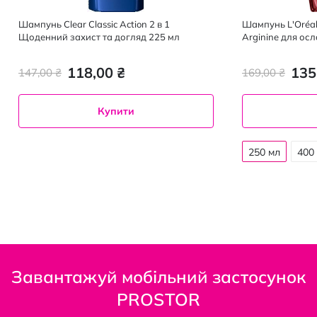
Шампунь Clear Classic Action 2 в 1
Шампунь L'Oréal P
Щоденний захист та догляд 225 мл
Arginine для ос
схильного до ви
118,00 ₴
135
147,00 ₴
169,00 ₴
Купити
250 мл
400
Завантажуй мобільний застосунок
PROSTOR