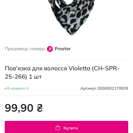
Перейти
до
Продавець товару:
Prostor
початку
галереї
зображень
Пов’язка для волосся Violetta (CH-SPR-
25-266) 1 шт
В наявності
Артикул
2000002170839
99,90 ₴
Купити