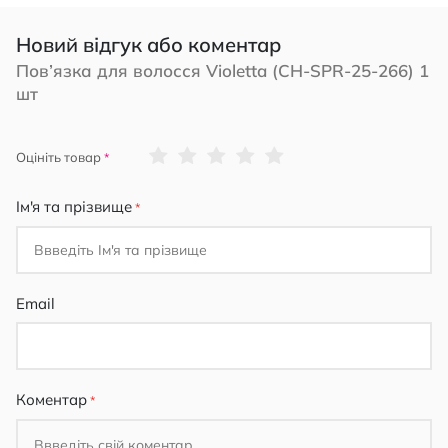
Новий відгук або коментар
Пов’язка для волосся Violetta (CH-SPR-25-266) 1
шт
1
2
3
4
5
Оцініть товар
star
stars
stars
stars
stars
Ім'я та прізвище
Email
Коментар