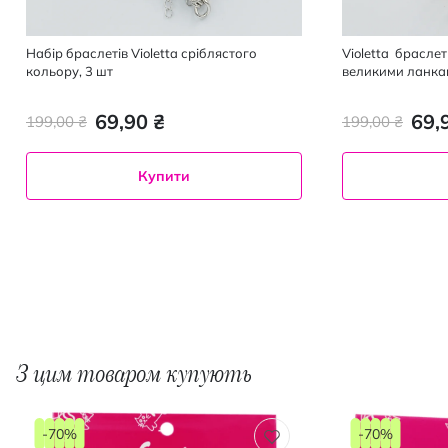
Набір браслетів Violetta сріблястого
Violetta браслет
кольору, 3 шт
великими ланка
69,90 ₴
69,
199,00 ₴
199,00 ₴
Купити
З цим товаром купують
-70%
-70%