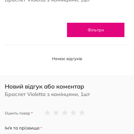
Фільтри
Немає відгуків
Новий відгук або коментар
Браслет Violetta з камінцями, 1шт
1
2
3
4
5
Оцініть товар
star
stars
stars
stars
stars
Ім'я та прізвище