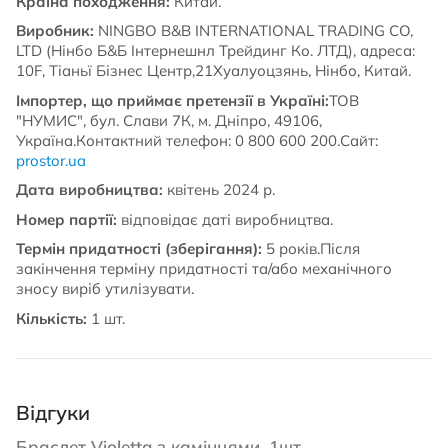
Країна походження:
Китай.
Виробник:
NINGBO B&B INTERNATIONAL TRADING CO,
LTD (Нінбо Б&Б Інтернешнл Трейдинг Ко. ЛТД), адреса:
10F, Тіаньї Бізнес Центр,21Хуалуоцзянь, Нінбо, Китай.
Імпортер, що приймає претензії в Україні:
ТОВ
"НУМИС", бул. Слави 7К, м. Дніпро, 49106,
Україна.Контактний телефон: 0 800 600 200.Сайт:
prostor.ua
Дата виробництва:
квітень 2024 р.
Номер партії:
відповідає даті виробництва.
Термін придатності (зберігання):
5 років.Після
закінчення терміну придатності та/або механічного
зносу виріб утилізувати.
Кількість:
1 шт.
Відгуки
Браслет Violetta з камінцями, 1шт