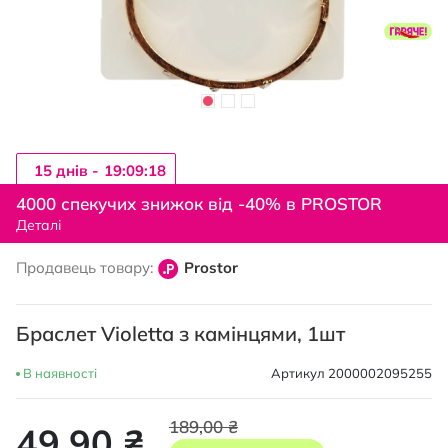
15 днiв -
19:09:17
Перейти
до
4000 спекучих знижок від -40% в PROSTOR
початку
Деталі
галереї
зображень
Продавець товару:
Prostor
Браслет Violetta з камінцями, 1шт
В наявності
Артикул
2000002095255
189,00 ₴
49,90 ₴