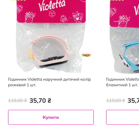
Годинник Violetta наручний дитячий колір
Годинник Violet
рожевий 1 шт.
блакитний 1 шт.
35,70 ₴
35,
119,00 ₴
119,00 ₴
Купити