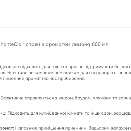
hanteClair спрей з ароматом лимона 600 мл
ідеально підходить для тих, хто прагне підтримувати бездога
ь. Він стане незамінним помічником для господарів і господин
й лимонний аромат під час прибирання.
Ефективно справляється з жиром, брудом, плямами та залиш
-1:
Підходить для кухні, ванної кімнати та інших зон, заоща
ромат:
Наповнює приміщення приємним, бадьорим запахом п