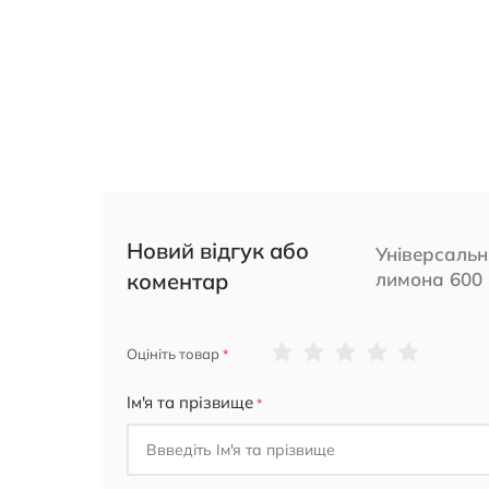
Новий відгук або
Універсальн
коментар
лимона 600
1
2
3
4
5
Оцініть товар
star
stars
stars
stars
stars
Ім'я та прізвище