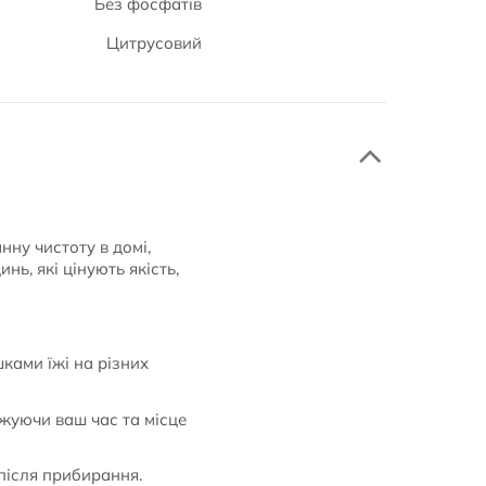
Без фосфатів
Цитрусовий
нну чистоту в домі,
ь, які цінують якість,
ками їжі на різних
джуючи ваш час та місце
ісля прибирання.