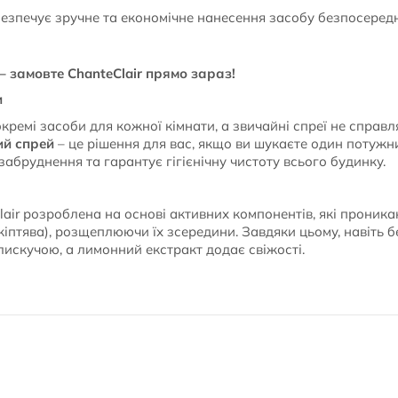
езпечує зручне та економічне нанесення засобу безпосеред
 – замовте ChanteClair прямо зараз!
и
ремі засоби для кожної кімнати, а звичайні спреї не справл
ий спрей
– це рішення для вас, якщо ви шукаєте один потужни
 забруднення та гарантує гігієнічну чистоту всього будинку.
air розроблена на основі активних компонентів, які проника
кіптява), розщеплюючи їх зсередини. Завдяки цьому, навіть б
лискучою, а лимонний екстракт додає свіжості.