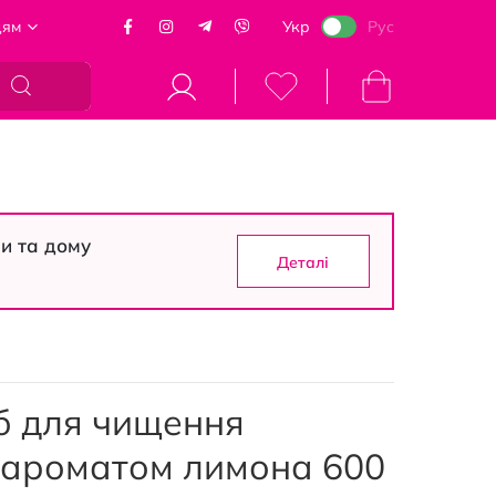
цям
Укр
Рус
Кошик
си та дому
Деталі
б для чищення
з ароматом лимона 600