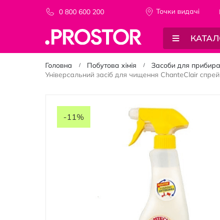
Точки видачi
0 800 600 200
КАТАЛ
Головна
Побутова хімія
Засоби для прибир
Універсальний засіб для чищення ChanteClair спре
Перейти
до
-11%
кінця
галереї
зображень