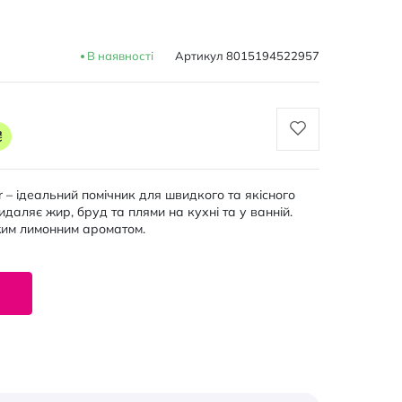
В наявності
Артикул
8015194522957
₴
 – ідеальний помічник для швидкого та якісного
аляє жир, бруд та плями на кухні та у ванній.
іжим лимонним ароматом.