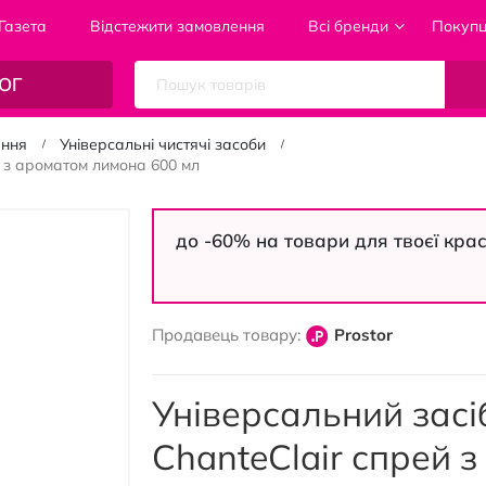
Газета
Відстежити замовлення
Всі бренди
Покуп
ОГ
ання
Універсальні чистячі засоби
й з ароматом лимона 600 мл
до -60% на товари для твоєї кра
Продавець товару:
Prostor
Універсальний засі
ChanteClair спрей 