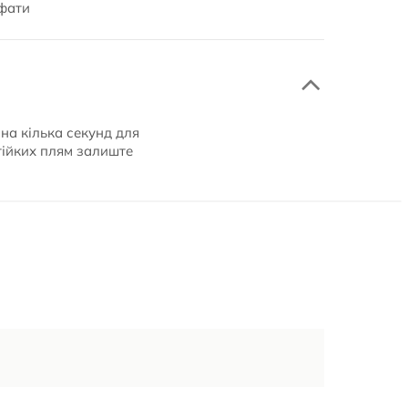
сфати
на кілька секунд для
тійких плям залиште