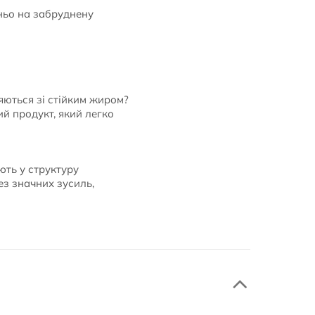
ньо на забруднену
яються зі стійким жиром?
й продукт, який легко
ють у структуру
ез значних зусиль,