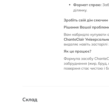
Формат спрею:
Заб
ділянку.
Зробіть свій дім сяючим
Рішення Вашої проблем
Вам набридло купувати ок
ChanteClair Універсальн
видаляє навіть застарілі
Як це працює?
Формула засобу ChanteCl
забруднення (жир, бруд, 
поверхня стає чистою і б
Склад