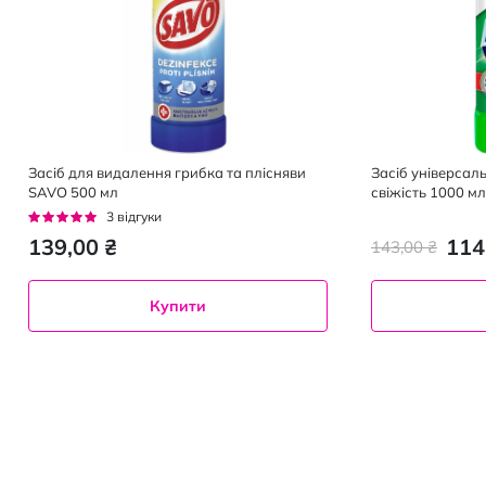
Засіб для видалення грибка та плісняви
Засіб універса
SAVO 500 мл
свіжість 1000 мл
Рейтинг:
3
відгуки
100%
139,00 ₴
114
143,00 ₴
Купити