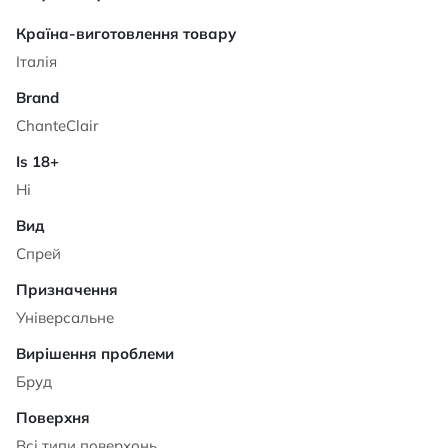
Характеристики
Італія
ChanteClair
Ні
Спрей
Універсальне
Бруд
Всі типи поверхонь