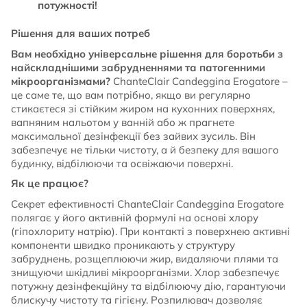
потужності!
Рішення для ваших потреб
Вам необхідно універсальне рішення для боротьби з
найскладнішими забрудненнями та патогенними
мікроорганізмами?
ChanteClair Candeggina Erogatore –
це саме те, що вам потрібно, якщо ви регулярно
стикаєтеся зі стійким жиром на кухонних поверхнях,
вапняним нальотом у ванній або ж прагнете
максимальної дезінфекції без зайвих зусиль. Він
забезпечує не тільки чистоту, а й безпеку для вашого
будинку, відбілюючи та освіжаючи поверхні.
Як це працює?
Секрет ефективності ChanteClair Candeggina Erogatore
полягає у його активній формулі на основі хлору
(гіпохлориту натрію). При контакті з поверхнею активні
компоненти швидко проникають у структуру
забруднень, розщеплюючи жир, видаляючи плями та
знищуючи шкідливі мікроорганізми. Хлор забезпечує
потужну дезінфекційну та відбілюючу дію, гарантуючи
блискучу чистоту та гігієну. Розпилювач дозволяє