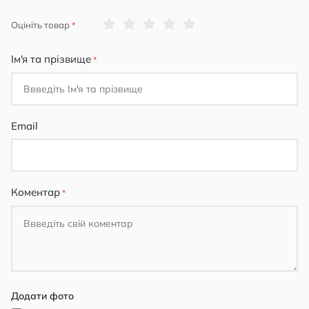
1
2
3
4
5
Оцініть товар
star
stars
stars
stars
stars
Ім'я та прізвище
Email
Коментар
Додати фото