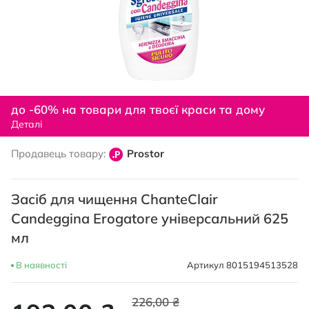
Перейти
до
до -60% на товари для твоєї краси та дому
початку
Деталі
галереї
зображень
Продавець товару:
Prostor
Засіб для чищення ChanteClair
Candeggina Erogatore універсальний 625
мл
В наявності
Артикул
8015194513528
226,00 ₴