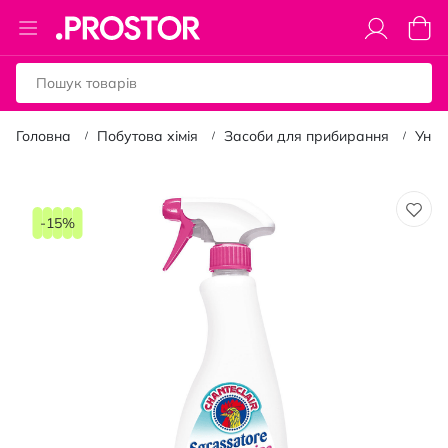
Toggle
Коши
Nav
Головна
Побутова хімія
Засоби для прибирання
Унів
Перейти
до
-15%
кінця
галереї
зображень