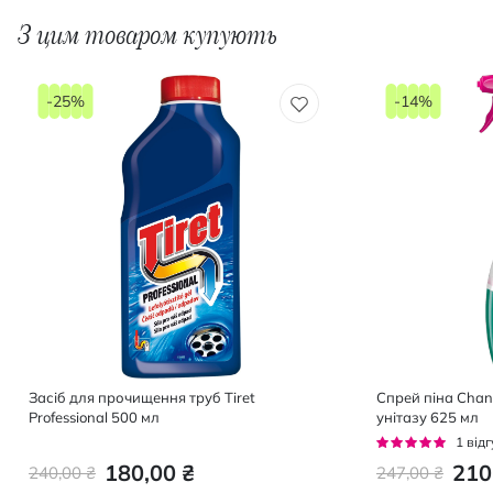
З цим товаром купують
-25%
-14%
Засіб для прочищення труб Tiret
Спрей піна Chan
Professional 500 мл
унітазу 625 мл
Рейтинг:
1
відг
100%
180,00 ₴
210
240,00 ₴
247,00 ₴