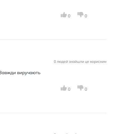
0
0
0 людей знайшли це корисним
. Завжди виручають
0
0