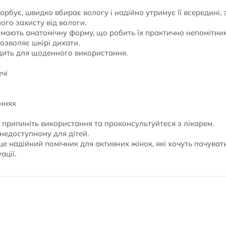
рбує, швидко вбирає вологу і надійно утримує її всередині,
ого захисту від вологи.
 мають анатомічну форму, що робить їх практично непомітним
озволяє шкірі дихати.
одить для щоденного використання.
чі
ннях
 припиніть використання та проконсультуйтеся з лікарем.
 недоступному для дітей.
це надійний помічник для активних жінок, які хочуть почува
ації.