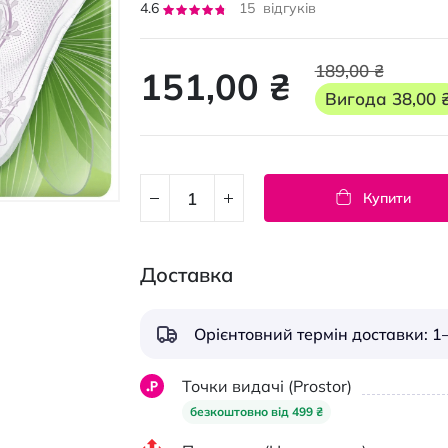
Рейтинг:
4.6
15
відгуків
91
100
% of
189,00 ₴
151,00 ₴
Вигода
38,00 
Купити
Доставка
Орієнтовний термін доставки: 1–
Точки видачі (Prostor)
безкоштовно від 499 ₴