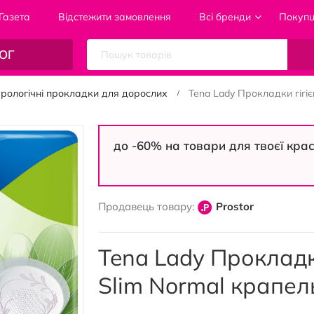
Газета
Відстежити замовлення
Всі бренди
Покуп
ОГ
урологічні прокладки для дорослих
Tena Lady Прокладки гігієн
до -60% на товари для твоєї кра
Продавець товару:
Prostor
Tena Lady Прокладки
Slim Normal крапел