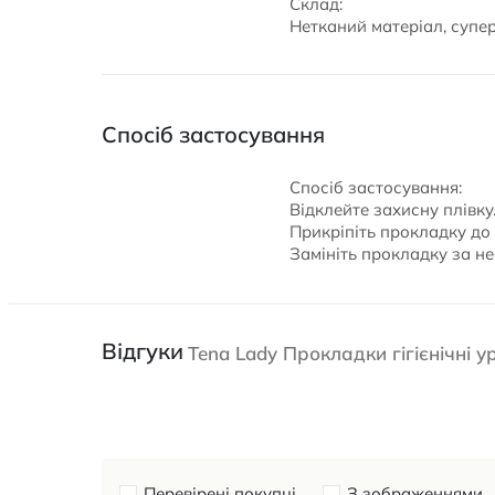
Склад:
Нетканий матеріал, супе
Спосіб застосування
Спосіб застосування:
Відклейте захисну плівку
Прикріпіть прокладку до
Замініть прокладку за не
Відгуки
Tena Lady Прокладки гігієнічні у
Перевірені покупці
З зображеннями