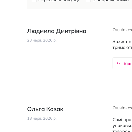
Людмила Дмитрівна
Оцініть т
23 черв. 2026 р.
Захист н
тримають
Відп
Ольга Козак
Оцініть т
18 черв. 2026 р.
Самі про
упаковка
товаром