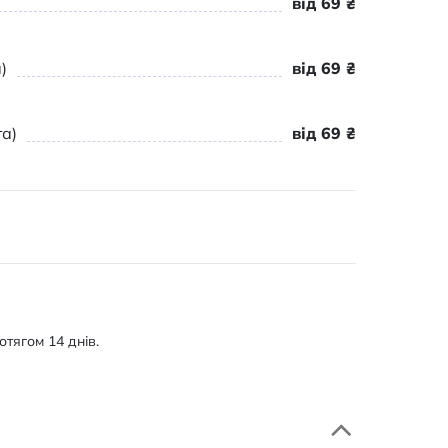
від 69 ₴
)
від 69 ₴
а)
від 69 ₴
тягом 14 днів.