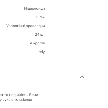
Нідерланди
TENA
Урологічні прокладки
24 шт
4 краплі
Lady
т та надійність. Вони
ру сухою та свіжою