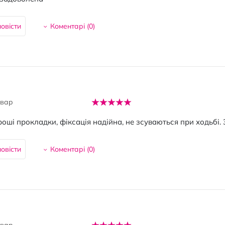
овісти
Коментарі (
0
)
овар
оші прокладки, фіксація надійна, не зсуваються при ходьбі
овісти
Коментарі (
0
)
овар