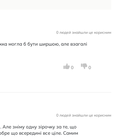
0 людей знайшли це корисним
жка могла б бути ширшою, але взагалі
0
0
0 людей знайшли це корисним
 Але зніму одну зірочку за те, що
обре що всередині все ціле. Самим