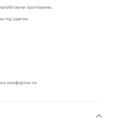
 запобігаючи протіканню.
и під одягом.
тися комфортно та