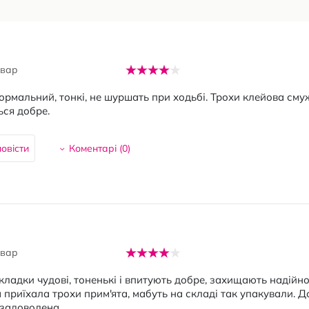
овар
ормальний, тонкі, не шуршать при ходьбі. Трохи клейова сму
ся добре.
овісти
Коментарі (
0
)
овар
кладки чудові, тоненькі і впитують добре, захищають надійно.
 приїхала трохи прим'ята, мабуть на складі так упакували. Д
 задоволена