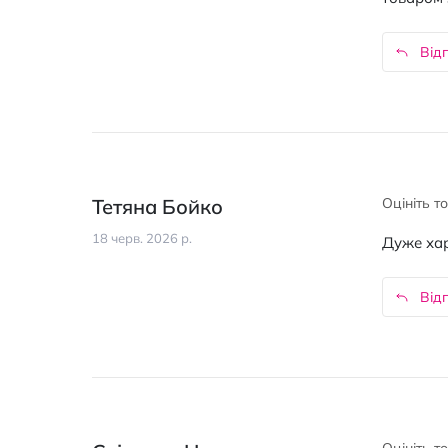
Відп
Тетяна Бойко
Оцініть т
18 черв. 2026 р.
Дуже хар
Відп
Оцініть т