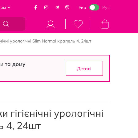
цям
Укр
Рус
Кошик
ічні урологічні Slim Normal крапель 4, 24шт
си та дому
Деталі
 гігієнічні урологічні
ь 4, 24шт