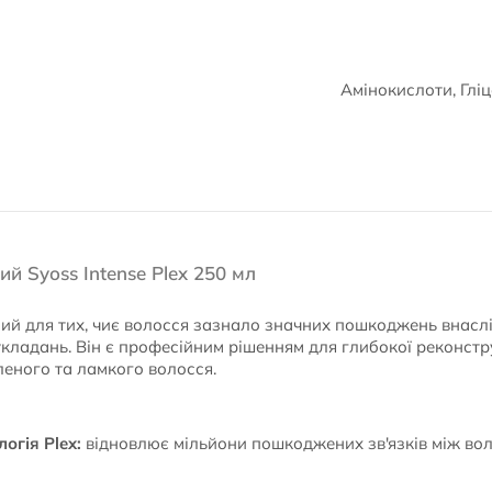
Амінокислоти, Глі
й Syoss Intense Plex 250 мл
ий для тих, чиє волосся зазнало значних пошкоджень внасл
укладань. Він є професійним рішенням для глибокої реконстр
леного та ламкого волосся.
огія Plex:
відновлює мільйони пошкоджених зв'язків між во