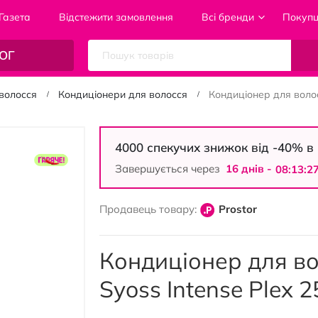
Газета
Відстежити замовлення
Всі бренди
Покуп
ОГ
волосся
Кондиціонери для волосся
Кондиціонер для волос
4000 спекучих знижок від -40% 
Завершується через
16 днiв -
08:13:2
Продавець товару:
Prostor
Кондиціонер для во
Syoss Intense Plex 