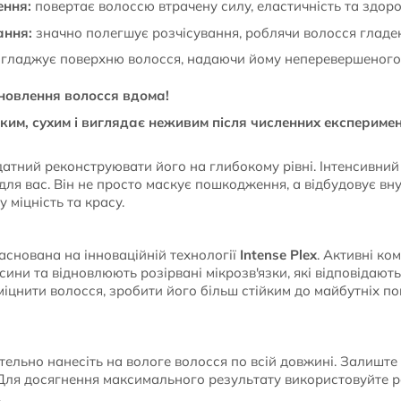
ення:
повертає волоссю втрачену силу, еластичність та здоро
ання:
значно полегшує розчісування, роблячи волосся гладе
гладжує поверхню волосся, надаючи йому неперевершеного 
дновлення волосся вдома!
им, сухим і виглядає неживим після численних експеримен
датний реконструювати його на глибокому рівні. Інтенсивний
я для вас. Він не просто маскує пошкодження, а відбудовує в
 міцність та красу.
снована на інноваційній технології
Intense Plex
. Активні к
ни та відновлюють розірвані мікрозв'язки, які відповідають з
зміцнити волосся, зробити його більш стійким до майбутніх 
ельно нанесіть на вологе волосся по всій довжині. Залиште 
Для досягнення максимального результату використовуйте р
.