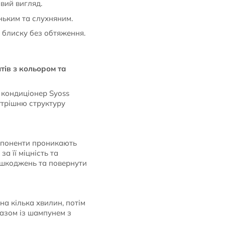
вий вигляд.
ньким та слухняним.
блиску без обтяження.
тів з кольором та
 кондиціонер Syoss
нутрішню структуру
омпоненти проникають
а її міцність та
пошкоджень та повернути
на кілька хвилин, потім
азом із шампунем з