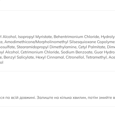
l Alcohol, Isopropyl Myristate, Behentrimonium Chloride, Hydro
te, Amodimethicone/Morpholinomethyl Silsesquioxane Copolymer·
ulfate, Stearamidopropyl Dimethylamine, Cetyl Palmitate, Dimet
pyl Alcohol, Cetrimonium Chloride, Sodium Benzoate, Guar Hydr
, Benzyl Salicylate, Hexyl Cinnamal, Citronellol, Tetramethyl, A
ol
ся по всій довжині. Залиште на кілька хвилин, потім змийте 