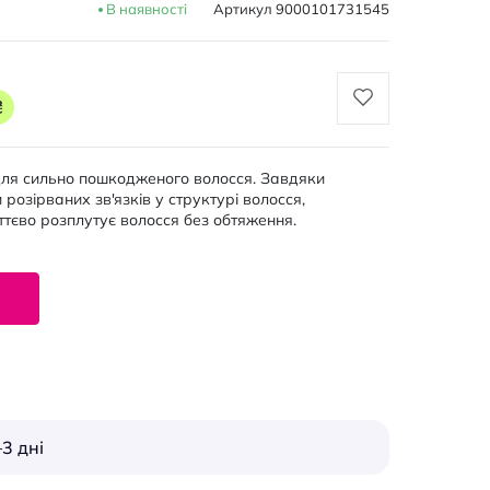
В наявності
Артикул
9000101731545
₴
 для сильно пошкодженого волосся. Завдяки
и розірваних зв'язків у структурі волосся,
иттєво розплутує волосся без обтяження.
3 дні