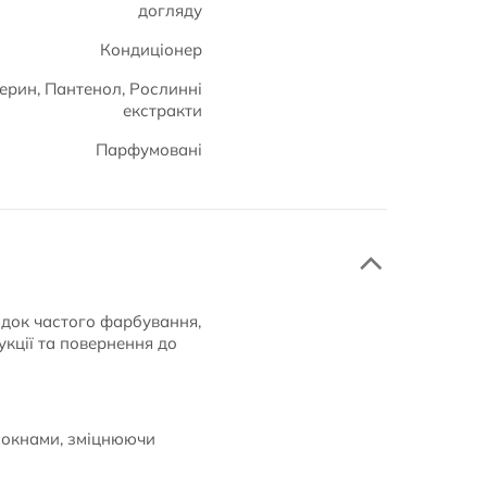
догляду
Кондиціонер
церин, Пантенол, Рослинні
екстракти
Парфумовані
ідок частого фарбування,
укції та повернення до
локнами, зміцнюючи