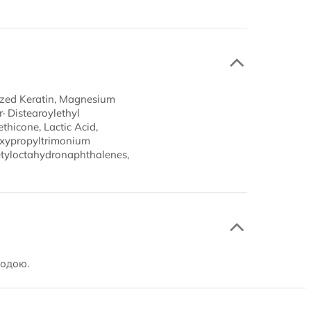
lyzed Keratin, Magnesium
 Distearoylethyl
hicone, Lactic Acid,
oxypropyltrimonium
cetyloctahydronaphthalenes,
водою.