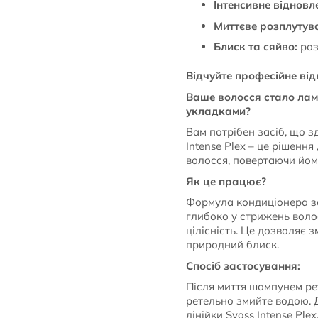
Інтенсивне відновл
Миттєве розплутув
Блиск та сяйво:
роз
Відчуйте професійне ві
Ваше волосся стало ламк
укладками?
Вам потрібен засіб, що з
Intense Plex – це рішенн
волосся, повертаючи йому
Як це працює?
Формула кондиціонера за
глибоко у стрижень волоси
цілісність. Це дозволяє 
природний блиск.
Спосіб застосування:
Після миття шампунем рет
ретельно змийте водою. 
лінійки Syoss Intense Plex