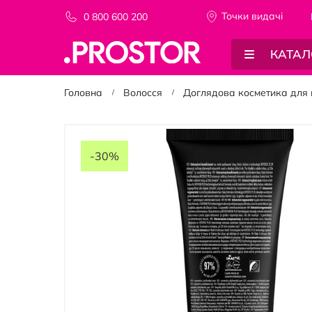
Точки видачi
0 800 600 200
КАТАЛ
Головна
Волосся
Доглядова косметика для 
Перейти
до
-30%
кінця
галереї
зображень