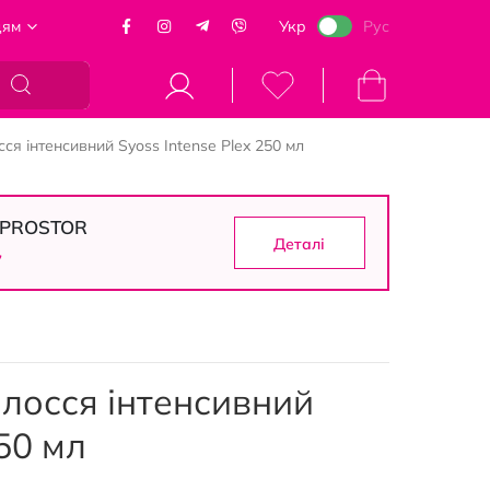
цям
Укр
Рус
Кошик
ся інтенсивний Syoss Intense Plex 250 мл
в PROSTOR
Деталі
6
лосся інтенсивний
250 мл