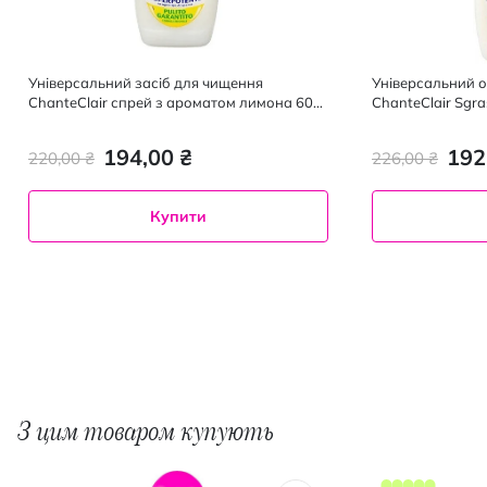
Універсальний засіб для чищення
Універсальний 
ChanteClair спрей з ароматом лимона 600
ChanteClair Sgra
мл
бікарбонатом 6
194,00 ₴
192
220,00 ₴
226,00 ₴
Купити
З цим товаром купують