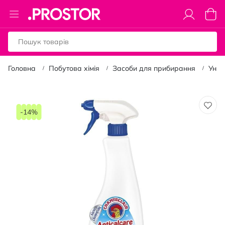
Toggle
Коши
Nav
Головна
Побутова хімія
Засоби для прибирання
Унів
Перейти
до
-14%
кінця
галереї
зображень