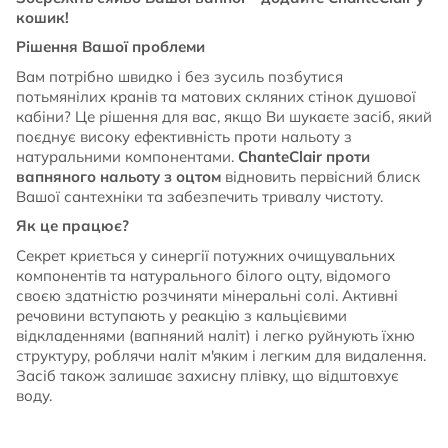
кошик!
Рішення Вашої проблеми
Вам потрібно швидко і без зусиль позбутися
потьмянілих кранів та матових скляних стінок душової
кабіни? Це рішення для вас, якщо Ви шукаєте засіб, який
поєднує високу ефективність проти нальоту з
натуральними компонентами.
ChanteClair проти
вапняного нальоту з оцтом
відновить первісний блиск
Вашої сантехніки та забезпечить тривалу чистоту.
Як це працює?
Секрет криється у синергії потужних очищувальних
компонентів та натурального білого оцту, відомого
своєю здатністю розчиняти мінеральні солі. Активні
речовини вступають у реакцію з кальцієвими
відкладеннями (вапняний наліт) і легко руйнують їхню
структуру, роблячи наліт м'яким і легким для видалення.
Засіб також залишає захисну плівку, що відштовхує
воду.