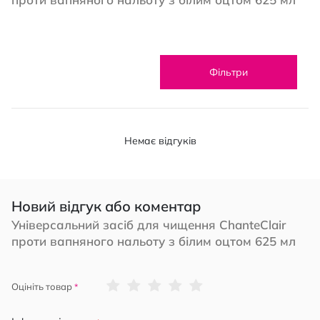
Фільтри
Немає відгуків
Новий відгук або коментар
Універсальний засіб для чищення ChanteClair
проти вапняного нальоту з білим оцтом 625 мл
1
2
3
4
5
Оцініть товар
star
stars
stars
stars
stars