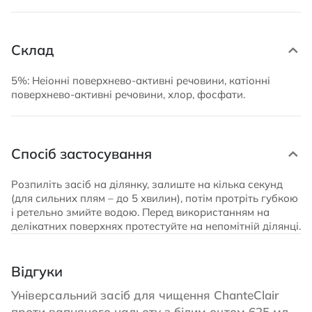
Склад
5%: Неіонні поверхнево-активні речовини, катіонні
поверхнево-активні речовини, хлор, фосфати.
Спосіб застосування
Розпиліть засіб на ділянку, залиште на кілька секунд
(для сильних плям – до 5 хвилин), потім протріть губкою
і ретельно змийте водою. Перед використанням на
делікатних поверхнях протестуйте на непомітній ділянці.
Відгуки
Універсальний засіб для чищення ChanteClair
проти вапняного нальоту з білим оцтом 625 мл