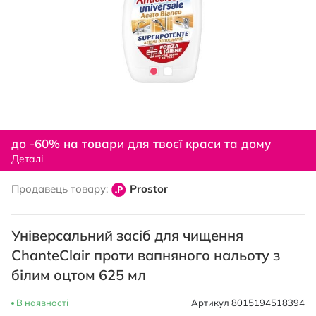
Перейти
до
до -60% на товари для твоєї краси та дому
початку
Деталі
галереї
зображень
Продавець товару:
Prostor
Універсальний засіб для чищення
ChanteClair проти вапняного нальоту з
білим оцтом 625 мл
В наявності
Артикул
8015194518394