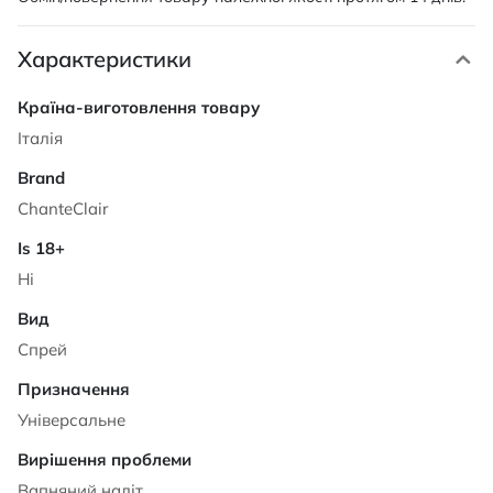
Характеристики
Характеристики
Італія
ChanteClair
Ні
Спрей
Універсальне
Вапняний наліт