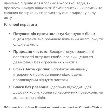
ідеально підійде для власників жорсткої води, які
прагнуть швидко відновити блиск сантехніки, плитки та
скляних поверхонь, використовуючи природну силу
оцту.
Ключові переваги
Потужна дія проти нальоту:
Формула з білим
оцтом ефективно розчиняє вапняний наліт, іржу та
сліди від мила.
Природна чистота:
Використовує традиційні
властивості оцту для глибокого очищення та
дезінфекції без агресивних хімікатів.
Ефект Анти-крапля:
Запобігає швидкому
утворенню нових вапняних відкладень,
продовжуючи відчуття чистоти.
Блиск без розводів:
Ідеально підходить для
душових кабін, кранів та керамічних поверхонь, не
залишаючи слідів.
Збережіть сяйво Вашої ванної – додайте ChanteClair у