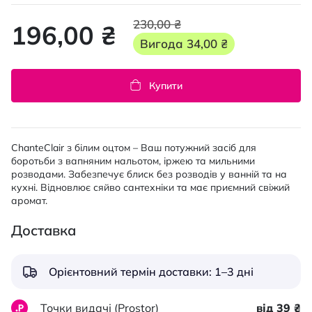
230,00 ₴
196,00 ₴
Вигода
34,00 ₴
Купити
ChanteClair з білим оцтом – Ваш потужний засіб для
боротьби з вапняним нальотом, іржею та мильними
розводами. Забезпечує блиск без розводів у ванній та на
кухні. Відновлює сяйво сантехніки та має приємний свіжий
аромат.
Доставка
Орієнтовний термін доставки: 1–3 дні
Точки видачі (Prostor)
від 39 ₴