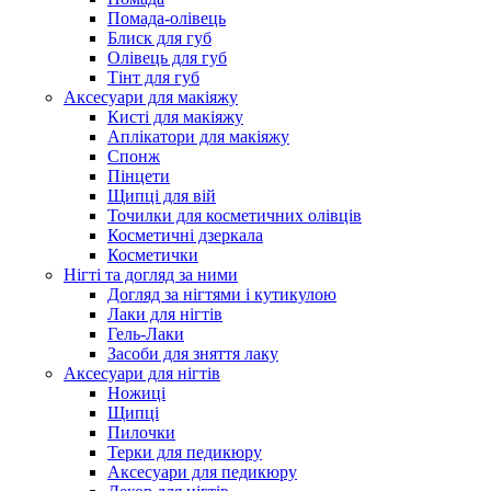
Помада-олівець
Блиск для губ
Олівець для губ
Тінт для губ
Аксесуари для макіяжу
Кисті для макіяжу
Аплікатори для макіяжу
Спонж
Пінцети
Щипці для вій
Точилки для косметичних олівців
Косметичні дзеркала
Косметички
Нігті та догляд за ними
Догляд за нігтями і кутикулою
Лаки для нігтів
Гель-Лаки
Засоби для зняття лаку
Аксесуари для нігтів
Ножиці
Щипці
Пилочки
Терки для педикюру
Аксесуари для педикюру