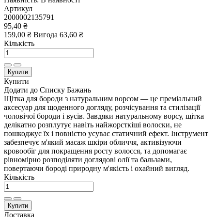
Артикул
2000002135791
95,40 ₴
159,00 ₴
Вигода
63,60 ₴
Кількість
Купити
Купити
Додати до Списку Бажань
Щітка для бороди з натуральним ворсом — це преміальний
аксесуар для щоденного догляду, розчісування та стилізації
чоловічої бороди і вусів. Завдяки натуральному ворсу, щітка
делікатно розплутує навіть найжорсткіші волоски, не
пошкоджує їх і повністю усуває статичний ефект. Інструмент
забезпечує м'який масаж шкіри обличчя, активізуючи
кровообіг для покращення росту волосся, та допомагає
рівномірно розподіляти доглядові олії та бальзами,
повертаючи бороді природну м'якість і охайний вигляд.
Кількість
Купити
Доставка