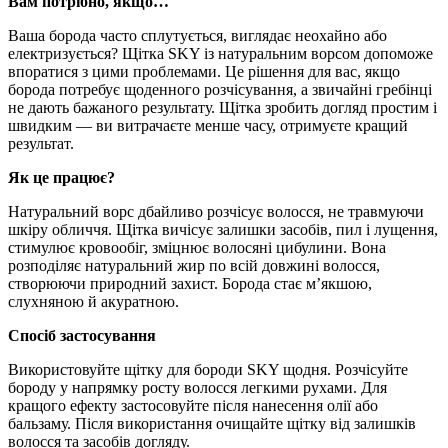
Вам потрібно, якщо…
Ваша борода часто сплутується, виглядає неохайно або
електризується? Щітка SKY із натуральним ворсом допоможе
впоратися з цими проблемами. Це рішення для вас, якщо
борода потребує щоденного розчісування, а звичайні гребінці
не дають бажаного результату. Щітка зробить догляд простим і
швидким — ви витрачаєте менше часу, отримуєте кращий
результат.
Як це працює?
Натуральний ворс дбайливо розчісує волосся, не травмуючи
шкіру обличчя. Щітка вичісує залишки засобів, пил і лущення,
стимулює кровообіг, зміцнює волосяні цибулини. Вона
розподіляє натуральний жир по всій довжині волосся,
створюючи природний захист. Борода стає м’якшою,
слухняною й акуратною.
Спосіб застосування
Використовуйте щітку для бороди SKY щодня. Розчісуйте
бороду у напрямку росту волосся легкими рухами. Для
кращого ефекту застосовуйте після нанесення олії або
бальзаму. Після використання очищайте щітку від залишків
волосся та засобів догляду.