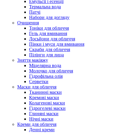
Емульсії і есенції
Термальна вода
Патчі
Набори для догляду
Очищення
Тоніки для обличчя
Гель для вмивання
Лосьйони для обличчя
Пінки і муси для вмивання
Скраби для обличчя
Пілінги для лица
Зняття макіяжу
Міцелярна вода
Молочко для обличчя
Гідрофільна олія
Серветки
Маски для обличчя
Тканинні маски
Кремові маски
Колагенові маски
Гідрогелеві маски
Глиняні маски
Нічні маски
Креми для обличчя
Денні креми