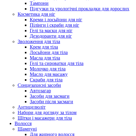
Тампони
Підгузки та урологічні прокладки для дорослих
Косметика для ніг
Креми і лосьйони для ніг
Пілінги і скраби для ніг
Гелі та маски для ніг
Дезодоранти для ніг
Зволоження для тіла
Крем для тіла
Лосьйони для тіла
Масла для тіла
Гелі та сироватки для тіла
Молочко для тіла
Масло для масажу
Скраби для тіла
Сонцезахисні засоби
Автозагар
Засоби для засмаги
Засоби після засмаги
Антицелюліт
Набори для догляду за тілом
Щітки і масажери для тіла
Волосся
Шампуні
Для жирного волосся