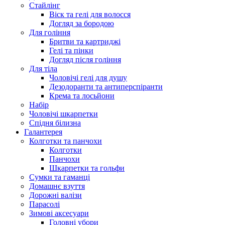
Стайлінг
Віск та гелі для волосся
Догляд за бородою
Для гоління
Бритви та картриджі
Гелі та пінки
Догляд після гоління
Для тіла
Чоловічі гелі для душу
Дезодоранти та антиперспіранти
Крема та лосьйони
Набір
Чоловічі шкарпетки
Спідня білизна
Галантерея
Колготки та панчохи
Колготки
Панчохи
Шкарпетки та гольфи
Сумки та гаманці
Домашнє взуття
Дорожні валізи
Парасолі
Зимові аксесуари
Головні убори