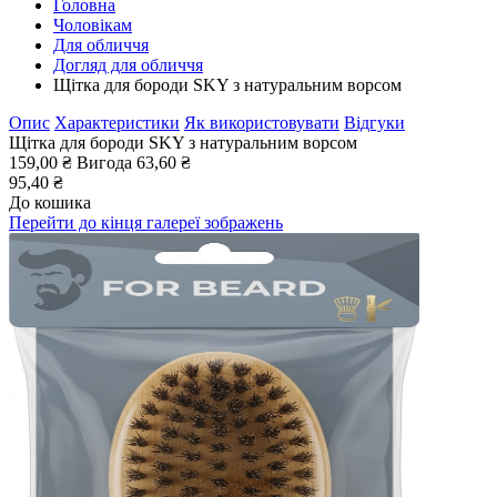
Головна
Чоловікам
Для обличчя
Догляд для обличчя
Щітка для бороди SKY з натуральним ворсом
Опис
Характеристики
Як використовувати
Відгуки
Щітка для бороди SKY з натуральним ворсом
159,00 ₴
Вигода
63,60 ₴
95,40 ₴
До кошика
Перейти до кінця галереї зображень