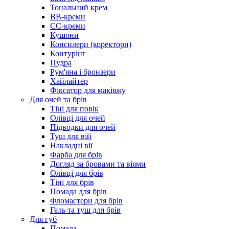
Тональний крем
BB-креми
CC-креми
Кушони
Консилери (коректори)
Контурінг
Пудра
Рум'яна і бронзери
Хайлайтер
Фіксатор для макіяжу
Для очей та брів
Тіні для повік
Олівці для очей
Підводки для очей
Туш для вій
Накладні вії
Фарба для брів
Догляд за бровами та віями
Олівці для брів
Тіні для брів
Помада для брів
Фломастери для брів
Гель та туш для брів
Для губ
Помада