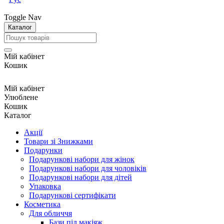
Toggle Nav
Каталог
Мій кабінет
Кошик
Мій кабінет
Улюблене
Кошик
Каталог
Акції
Товари зі Знижками
Подарунки
Подарункові набори для жінок
Подарункові набори для чоловіків
Подарункові набори для дітей
Упаковка
Подарункові сертифікати
Косметика
Для обличчя
Бази під макіяж