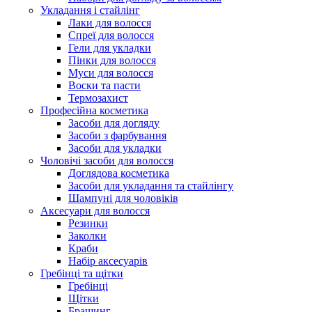
Укладання і стайлінг
Лаки для волосся
Спреї для волосся
Гели для укладки
Пінки для волосся
Муси для волосся
Воски та пасти
Термозахист
Професійна косметика
Засоби для догляду
Засоби з фарбування
Засоби для укладки
Чоловічі засоби для волосся
Доглядова косметика
Засоби для укладання та стайлінгу
Шампуні для чоловіків
Аксесуари для волосся
Резинки
Заколки
Краби
Набір аксесуарів
Гребінці та щітки
Гребінці
Щітки
Брашинг