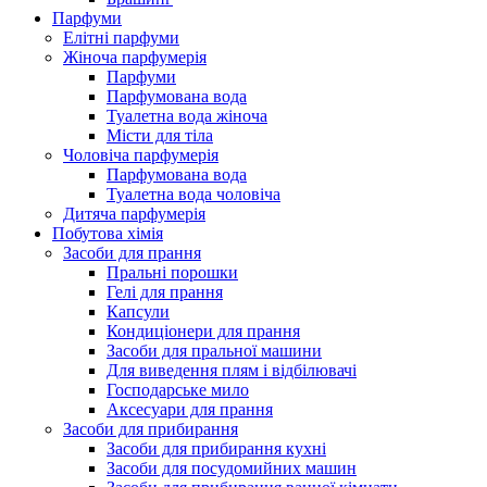
Парфуми
Елітні парфуми
Жіноча парфумерія
Парфуми
Парфумована вода
Туалетна вода жіноча
Місти для тіла
Чоловіча парфумерія
Парфумована вода
Туалетна вода чоловіча
Дитяча парфумерія
Побутова хімія
Засоби для прання
Пральні порошки
Гелі для прання
Капсули
Кондиціонери для прання
Засоби для пральної машини
Для виведення плям і відбілювачі
Господарське мило
Аксесуари для прання
Засоби для прибирання
Засоби для прибирання кухні
Засоби для посудомийних машин