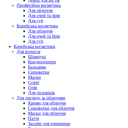
Декор для нігтів
Професійна косметика
Для обличчя
Для очей та брів
Для губ
Корейська косметика
Для обличчя
Для очей та брів
Для губ
Корейська косметика
Для волосся
Шампуні
Кондиціонери
Бальзами
Сироватки
Маски
Спреї
Олія
Для чоловіків
Для догляду за обличчям
Креми для обличчя
Сироватки для обличчя
Маски для обличчя
Патчі
Засоби для очищення