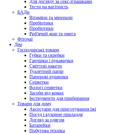
Для догляду за секс-іграшками
Тести на вагітність
БАДи
Вітаміни та мінерали
Пребіотики
Пробіотики
Риб'ячий жир та омега
Фіточаї
Дім
Господарські товари
Губки та скребки
Ганчірки і рукавички
Сміттєві пакети
Туалетний папір
Паперові рушники
Серветки
Вологі серветки
Засоби від комах
Інструменти для прибирання
Товари для дому
Аксесуари для приготування їжі
Посуд і кухонне приладдя
Догляд за одягом
Батарейки
Побутова техніка