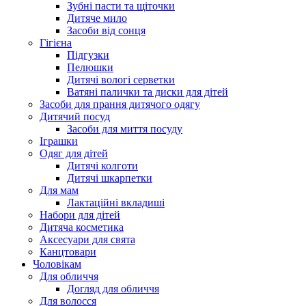
Зубні пасти та щіточки
Дитяче мило
Засоби від сонця
Гігієна
Підгузки
Пелюшки
Дитячі вологі серветки
Ватяні палички та диски для дітей
Засоби для прання дитячого одягу
Дитячий посуд
Засоби для миття посуду
Іграшки
Одяг для дітей
Дитячі колготи
Дитячі шкарпетки
Для мам
Лактаційні вкладиші
Набори для дітей
Дитяча косметика
Аксесуари для свята
Канцтовари
Чоловікам
Для обличчя
Догляд для обличчя
Для волосся