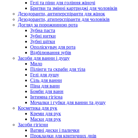
Гелі та піни для гоління жіночі
Бритви та змінні картриджі для чоловіків
Дезодоранти, антиперспіранти для жінок
Дезодоранти, атиперспіранти для чоловіків
Догляд за порожниною рота
Зубна паста
Зубні нитки
Зубні щітки
Ополіскувач для рота
Відбілювання зубів
Засоби для ванни і душу
Мило
Пілінги та скраби для тіла
Гелі для душу
Сіль для ванни
Піна для ванн
Бомби для ванн
Інтимна гігієна
Мочалки і губки для ванни та душу
Косметика для рук
Креми для рук
Маски для рук
Засоби гігієни
Ватяні диски і палички
Прокладки для критичних днів