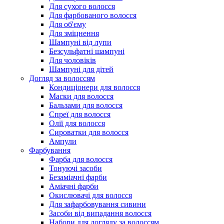
Для сухого волосся
Для фарбованого волосся
Для об'єму
Для зміцнення
Шампуні від лупи
Безсульфатні шампуні
Для чоловіків
Шампуні для дітей
Догляд за волоссям
Кондиціонери для волосся
Маски для волосся
Бальзами для волосся
Спреї для волосся
Олії для волосся
Сироватки для волосся
Ампули
Фарбування
Фарба для волосся
Тонуючі засоби
Безаміачні фарби
Аміачні фарби
Окислювачі для волосся
Для зафарбовування сивини
Засоби від випадання волосся
Набори для догляду за волоссям