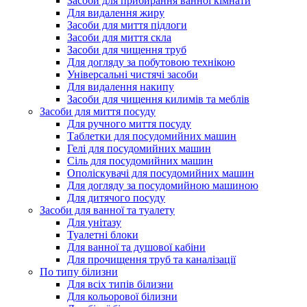
Засоби для прибирання ванної кімнати
Для видалення жиру
Засоби для миття підлоги
Засоби для миття скла
Засоби для чищення труб
Для догляду за побутовою технікою
Універсальні чистячі засоби
Для видалення накипу
Засоби для чищення килимів та меблів
Засоби для миття посуду
Для ручного миття посуду
Таблетки для посудомийних машин
Гелі для посудомийних машин
Сіль для посудомийних машин
Ополіскувачі для посудомийних машин
Для догляду за посудомийною машиною
Для дитячого посуду
Засоби для ванної та туалету
Для унітазу
Туалетні блоки
Для ванної та душової кабіни
Для прочищення труб та каналізації
По типу білизни
Для всіх типів білизни
Для кольорової білизни