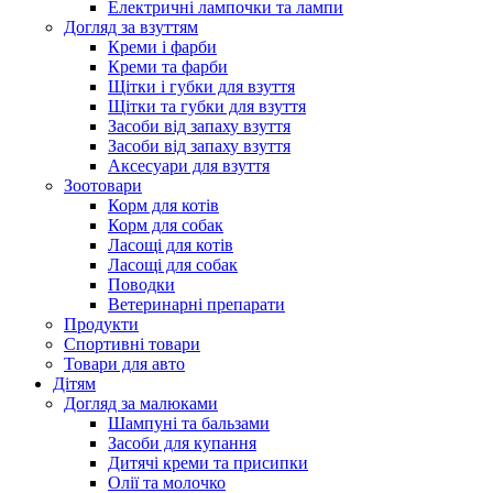
Електричні лампочки та лампи
Догляд за взуттям
Креми і фарби
Креми та фарби
Щітки і губки для взуття
Щітки та губки для взуття
Засоби від запаху взуття
Засоби від запаху взуття
Аксесуари для взуття
Зоотовари
Корм для котів
Корм для собак
Ласощі для котів
Ласощі для собак
Поводки
Ветеринарні препарати
Продукти
Спортивні товари
Товари для авто
Дітям
Догляд за малюками
Шампуні та бальзами
Засоби для купання
Дитячі креми та присипки
Олії та молочко