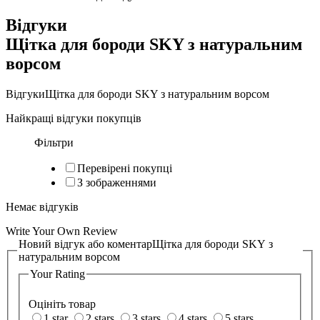
Відгуки
Щітка для бороди SKY з натуральним
ворсом
Відгуки
Щітка для бороди SKY з натуральним ворсом
Найкращі відгуки покупців
Фільтри
Перевірені покупці
З зображеннями
Немає відгуків
Write Your Own Review
Новий відгук або коментар
Щітка для бороди SKY з
натуральним ворсом
Your Rating
Оцініть товар
1 star
2 stars
3 stars
4 stars
5 stars