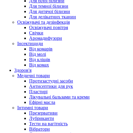
Для білої білизни
Для темної білизни
Для дитячої білизни
Для делікатних тканин
Освіжувачі та дезінфекція
Освіжувачі повітря
Свічки
Аромадифузори
Інсектициди
Від комарів
Від молі
Від кліщів
Від комах
Здоров'я
Медичні товари
Протизастудні засоби
Антисептики для рук
Пластирі
Лікувальні бальзами та креми
Ефірні масла
Інтимні товари
Презервативи
Лубриканти
Тести на вагітність
Вібратори