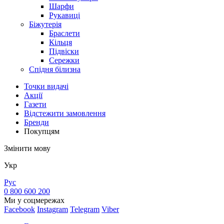
Шарфи
Рукавиці
Біжутерія
Браслети
Кільця
Підвіски
Сережки
Спідня білизна
Точки видачi
Акції
Газети
Відстежити замовлення
Бренди
Покупцям
Змінити мову
Укр
Рус
0 800 600 200
Ми у соцмережах
Facebook
Instagram
Telegram
Viber