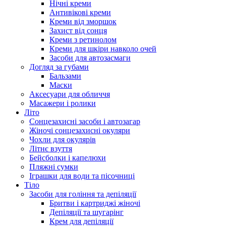
Нічні креми
Антивікові креми
Креми від зморшок
Захист від сонця
Креми з ретинолом
Креми для шкіри навколо очей
Засоби для автозасмаги
Догляд за губами
Бальзами
Маски
Аксесуари для обличчя
Масажери і ролики
Літо
Сонцезахисні засоби і автозагар
Жіночі сонцезахисні окуляри
Чохли для окулярів
Літнє взуття
Бейсболки і капелюхи
Пляжні сумки
Іграшки для води та пісочниці
Тіло
Засоби для гоління та депіляції
Бритви і картриджі жіночі
Депіляції та шугарінг
Крем для депіляції