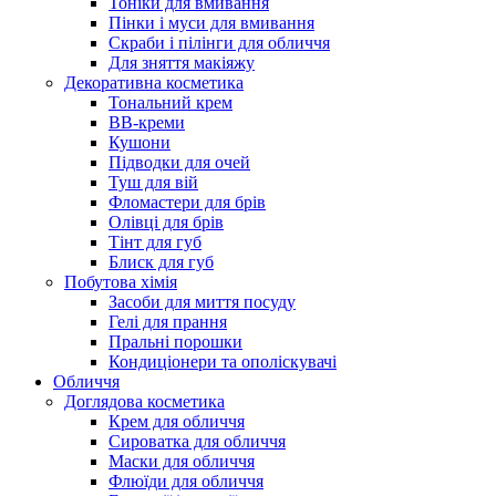
Тоніки для вмивання
Пінки і муси для вмивання
Скраби і пілінги для обличчя
Для зняття макіяжу
Декоративна косметика
Тональний крем
BB-креми
Кушони
Підводки для очей
Туш для вій
Фломастери для брів
Олівці для брів
Тінт для губ
Блиск для губ
Побутова хімія
Засоби для миття посуду
Гелі для прання
Пральні порошки
Кондиціонери та ополіскувачі
Обличчя
Доглядова косметика
Крем для обличчя
Сироватка для обличчя
Маски для обличчя
Флюїди для обличчя