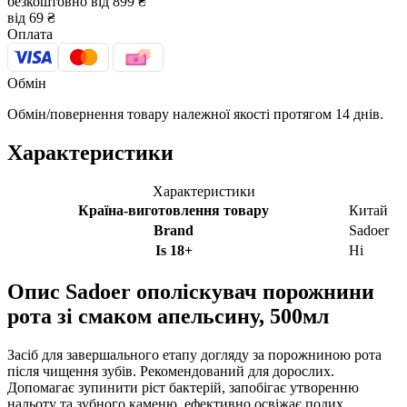
безкоштовно від 899 ₴
від 69 ₴
Оплата
Обмін
Обмін/повернення товару належної якості протягом 14 днів.
Характеристики
Характеристики
Країна-виготовлення товару
Китай
Brand
Sadoer
Is 18+
Ні
Опис
Sadoer ополіскувач порожнини
рота зі смаком апельсину, 500мл
Засіб для завершального етапу догляду за порожниною рота
після чищення зубів. Рекомендований для дорослих.
Допомагає зупинити ріст бактерій, запобігає утворенню
нальоту та зубного каменю, ефективно освіжає подих.