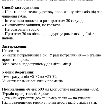
Спосіб застосування:
– Налити ополіскувач у ротову порожнину після або під час
чищення зубів.
– Інтенсивно полоскати рот протягом 30 секунд.
– Виплюнути залишки, не ковтати.
– Не розводити водою.
– Протягом 30 хв після процедури утриматися від їжі та
напоїв.
Застереження:
Не ковтати!
Уникати потрапляння в очі. У разі потрапляння — негайно
промити водою.
Зберігати в недоступному для дітей місці.
Умови зберігання:
Температура від +5 °C до +25 °C.
Уникати прямих сонячних променів.
Номінальний об’єм:
500 мл (допустиме відхилення –3%).
Термін придатності:
3 роки.
Дата «Використати до» та номер партії — на упаковці.
Після завершення терміну придатності засіб утилізувати.