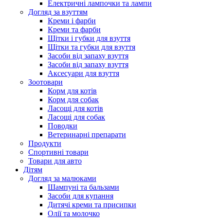
Електричні лампочки та лампи
Догляд за взуттям
Креми і фарби
Креми та фарби
Щітки і губки для взуття
Щітки та губки для взуття
Засоби від запаху взуття
Засоби від запаху взуття
Аксесуари для взуття
Зоотовари
Корм для котів
Корм для собак
Ласощі для котів
Ласощі для собак
Поводки
Ветеринарні препарати
Продукти
Спортивні товари
Товари для авто
Дітям
Догляд за малюками
Шампуні та бальзами
Засоби для купання
Дитячі креми та присипки
Олії та молочко