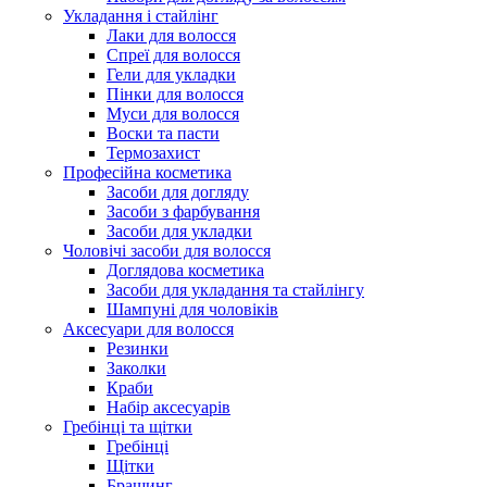
Укладання і стайлінг
Лаки для волосся
Спреї для волосся
Гели для укладки
Пінки для волосся
Муси для волосся
Воски та пасти
Термозахист
Професійна косметика
Засоби для догляду
Засоби з фарбування
Засоби для укладки
Чоловічі засоби для волосся
Доглядова косметика
Засоби для укладання та стайлінгу
Шампуні для чоловіків
Аксесуари для волосся
Резинки
Заколки
Краби
Набір аксесуарів
Гребінці та щітки
Гребінці
Щітки
Брашинг