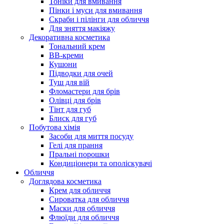
Тоніки для вмивання
Пінки і муси для вмивання
Скраби і пілінги для обличчя
Для зняття макіяжу
Декоративна косметика
Тональний крем
BB-креми
Кушони
Підводки для очей
Туш для вій
Фломастери для брів
Олівці для брів
Тінт для губ
Блиск для губ
Побутова хімія
Засоби для миття посуду
Гелі для прання
Пральні порошки
Кондиціонери та ополіскувачі
Обличчя
Доглядова косметика
Крем для обличчя
Сироватка для обличчя
Маски для обличчя
Флюїди для обличчя