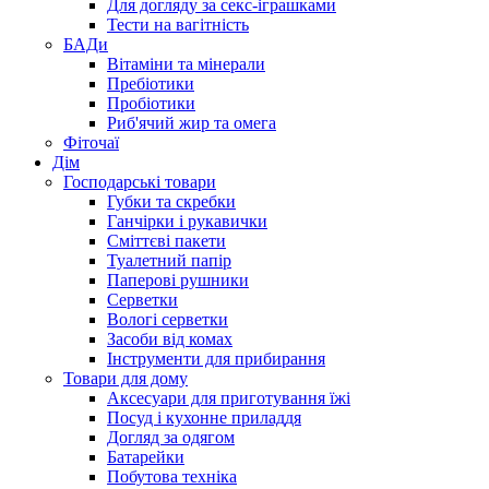
Для догляду за секс-іграшками
Тести на вагітність
БАДи
Вітаміни та мінерали
Пребіотики
Пробіотики
Риб'ячий жир та омега
Фіточаї
Дім
Господарські товари
Губки та скребки
Ганчірки і рукавички
Сміттєві пакети
Туалетний папір
Паперові рушники
Серветки
Вологі серветки
Засоби від комах
Інструменти для прибирання
Товари для дому
Аксесуари для приготування їжі
Посуд і кухонне приладдя
Догляд за одягом
Батарейки
Побутова техніка