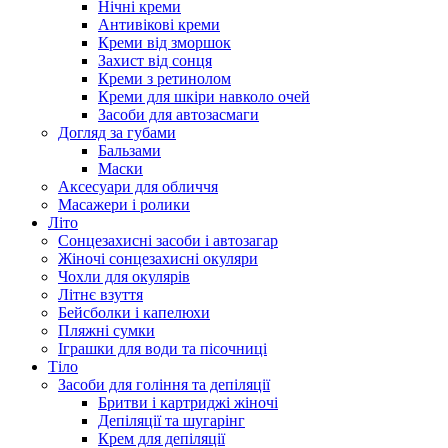
Нічні креми
Антивікові креми
Креми від зморшок
Захист від сонця
Креми з ретинолом
Креми для шкіри навколо очей
Засоби для автозасмаги
Догляд за губами
Бальзами
Маски
Аксесуари для обличчя
Масажери і ролики
Літо
Сонцезахисні засоби і автозагар
Жіночі сонцезахисні окуляри
Чохли для окулярів
Літнє взуття
Бейсболки і капелюхи
Пляжні сумки
Іграшки для води та пісочниці
Тіло
Засоби для гоління та депіляції
Бритви і картриджі жіночі
Депіляції та шугарінг
Крем для депіляції