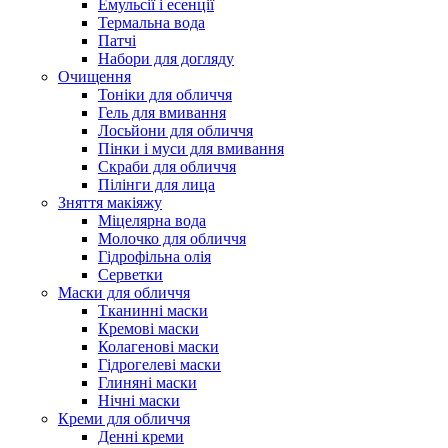
Емульсії і есенції
Термальна вода
Патчі
Набори для догляду
Очищення
Тоніки для обличчя
Гель для вмивання
Лосьйони для обличчя
Пінки і муси для вмивання
Скраби для обличчя
Пілінги для лица
Зняття макіяжу
Міцелярна вода
Молочко для обличчя
Гідрофільна олія
Серветки
Маски для обличчя
Тканинні маски
Кремові маски
Колагенові маски
Гідрогелеві маски
Глиняні маски
Нічні маски
Креми для обличчя
Денні креми