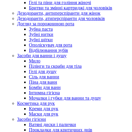
Гелі та піни для гоління жіночі
Бритви та змінні картриджі для чоловіків
Дезодоранти, антиперспіранти для жінок
Дезодоранти, атиперспіранти для чоловіків
Догляд за порожниною рота
Зубна паста
Зубні нитки
Зубні щітки
Ополіскувач для рота
Відбілювання зубів
Засоби для ванни і душу
Мило
Пілінги та скраби для тіла
Гелі для душу
Сіль для ванни
Піна для ванн
Бомби для ванн
Інтимна гігієна
Мочалки і губки для ванни та душу
Косметика для рук
Креми для рук
Маски для рук
Засоби гігієни
Ватяні диски і палички
Прокладки для критичних днів