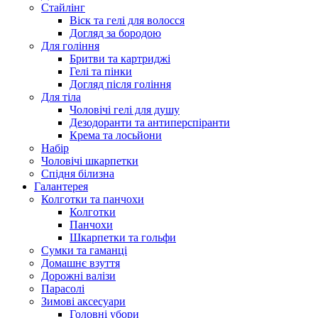
Стайлінг
Віск та гелі для волосся
Догляд за бородою
Для гоління
Бритви та картриджі
Гелі та пінки
Догляд після гоління
Для тіла
Чоловічі гелі для душу
Дезодоранти та антиперспіранти
Крема та лосьйони
Набір
Чоловічі шкарпетки
Спідня білизна
Галантерея
Колготки та панчохи
Колготки
Панчохи
Шкарпетки та гольфи
Сумки та гаманці
Домашнє взуття
Дорожні валізи
Парасолі
Зимові аксесуари
Головні убори