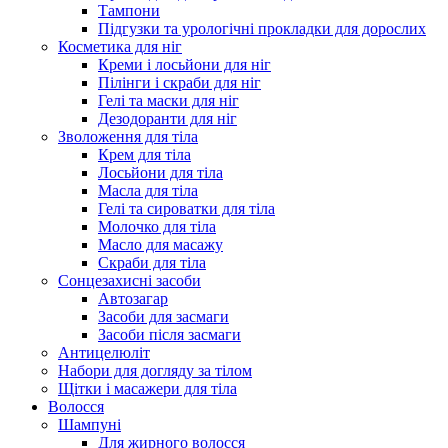
Тампони
Підгузки та урологічні прокладки для дорослих
Косметика для ніг
Креми і лосьйони для ніг
Пілінги і скраби для ніг
Гелі та маски для ніг
Дезодоранти для ніг
Зволоження для тіла
Крем для тіла
Лосьйони для тіла
Масла для тіла
Гелі та сироватки для тіла
Молочко для тіла
Масло для масажу
Скраби для тіла
Сонцезахисні засоби
Автозагар
Засоби для засмаги
Засоби після засмаги
Антицелюліт
Набори для догляду за тілом
Щітки і масажери для тіла
Волосся
Шампуні
Для жирного волосся