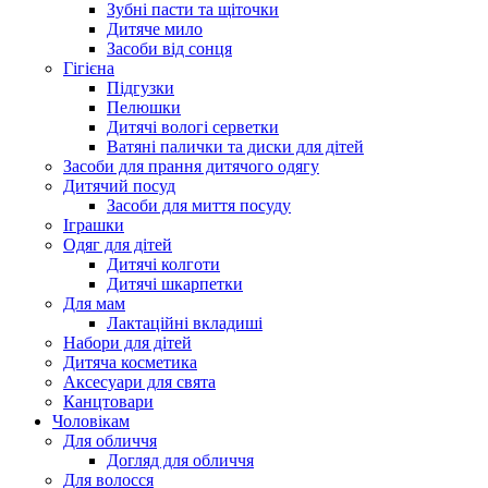
Зубні пасти та щіточки
Дитяче мило
Засоби від сонця
Гігієна
Підгузки
Пелюшки
Дитячі вологі серветки
Ватяні палички та диски для дітей
Засоби для прання дитячого одягу
Дитячий посуд
Засоби для миття посуду
Іграшки
Одяг для дітей
Дитячі колготи
Дитячі шкарпетки
Для мам
Лактаційні вкладиші
Набори для дітей
Дитяча косметика
Аксесуари для свята
Канцтовари
Чоловікам
Для обличчя
Догляд для обличчя
Для волосся