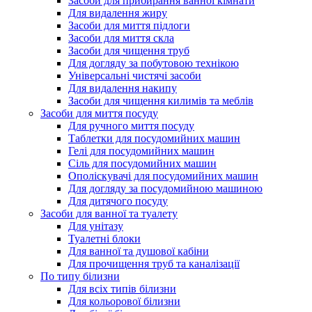
Засоби для прибирання ванної кімнати
Для видалення жиру
Засоби для миття підлоги
Засоби для миття скла
Засоби для чищення труб
Для догляду за побутовою технікою
Універсальні чистячі засоби
Для видалення накипу
Засоби для чищення килимів та меблів
Засоби для миття посуду
Для ручного миття посуду
Таблетки для посудомийних машин
Гелі для посудомийних машин
Сіль для посудомийних машин
Ополіскувачі для посудомийних машин
Для догляду за посудомийною машиною
Для дитячого посуду
Засоби для ванної та туалету
Для унітазу
Туалетні блоки
Для ванної та душової кабіни
Для прочищення труб та каналізації
По типу білизни
Для всіх типів білизни
Для кольорової білизни