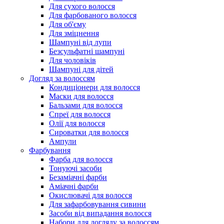
Для сухого волосся
Для фарбованого волосся
Для об'єму
Для зміцнення
Шампуні від лупи
Безсульфатні шампуні
Для чоловіків
Шампуні для дітей
Догляд за волоссям
Кондиціонери для волосся
Маски для волосся
Бальзами для волосся
Спреї для волосся
Олії для волосся
Сироватки для волосся
Ампули
Фарбування
Фарба для волосся
Тонуючі засоби
Безаміачні фарби
Аміачні фарби
Окислювачі для волосся
Для зафарбовування сивини
Засоби від випадання волосся
Набори для догляду за волоссям