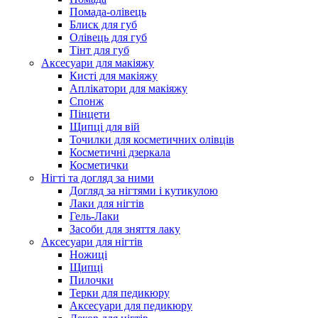
Помада-олівець
Блиск для губ
Олівець для губ
Тінт для губ
Аксесуари для макіяжу
Кисті для макіяжу
Аплікатори для макіяжу
Спонж
Пінцети
Щипці для вій
Точилки для косметичних олівців
Косметичні дзеркала
Косметички
Нігті та догляд за ними
Догляд за нігтями і кутикулою
Лаки для нігтів
Гель-Лаки
Засоби для зняття лаку
Аксесуари для нігтів
Ножиці
Щипці
Пилочки
Терки для педикюру
Аксесуари для педикюру