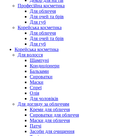
Декор для нігтів
Професійна косметика
Для обличчя
Для очей та брів
Для губ
Корейська косметика
Для обличчя
Для очей та брів
Для губ
Корейська косметика
Для волосся
Шампуні
Кондиціонери
Бальзами
Сироватки
Маски
Спреї
Олія
Для чоловіків
Для догляду за обличчям
Креми для обличчя
Сироватки для обличчя
Маски для обличчя
Патчі
Засоби для очищення