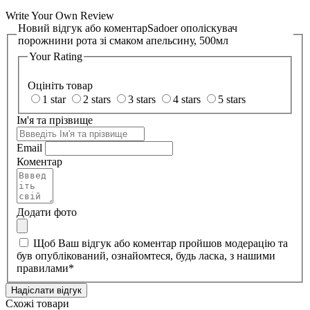
Write Your Own Review
Новий відгук або коментар
Sadoer ополіскувач
порожнини рота зі смаком апельсину, 500мл
Your Rating
Оцініть товар
1 star
2 stars
3 stars
4 stars
5 stars
Ім'я та прізвище
Email
Коментар
Додати фото
Щоб Ваш відгук або коментар пройшов модерацію та
був опублікований, ознайомтеся, будь ласка, з нашими
правилами
*
Надіслати відгук
Схожі товари