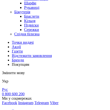
Шарфи
Рукавиці
Біжутерія
Браслети
Кільця
Підвіски
Сережки
Спідня білизна
Точки видачi
Акції
Газети
Відстежити замовлення
Бренди
Покупцям
Змінити мову
Укр
Рус
0 800 600 200
Ми у соцмережах
Facebook
Instagram
Telegram
Viber