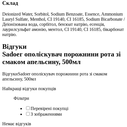
Склад
Deionized Water, Sorbitol, Sodium Benzoate, Essence, Ammonium
Lauryl Sulfate, Menthol, CI 19140, CI 16185, Sodium Bicarbonate /
Деіонізована вода, сорбітол, бензоат натрію, есенція,
лаурилсульфат амонію, ментол, CI 19140, CI 16185, бікарбонат
натрію.
Відгуки
Sadoer ополіскувач порожнини рота зі
смаком апельсину, 500мл
Відгуки
Sadoer ополіскувач порожнини рота зі смаком
апельсину, 500мл
Найкращі відгуки покупців
Фільтри
Перевірені покупці
З зображеннями
Немає відгуків