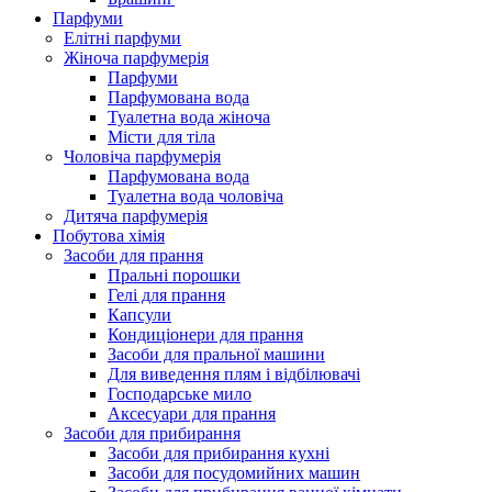
Парфуми
Елітні парфуми
Жіноча парфумерія
Парфуми
Парфумована вода
Туалетна вода жіноча
Місти для тіла
Чоловіча парфумерія
Парфумована вода
Туалетна вода чоловіча
Дитяча парфумерія
Побутова хімія
Засоби для прання
Пральні порошки
Гелі для прання
Капсули
Кондиціонери для прання
Засоби для пральної машини
Для виведення плям і відбілювачі
Господарське мило
Аксесуари для прання
Засоби для прибирання
Засоби для прибирання кухні
Засоби для посудомийних машин