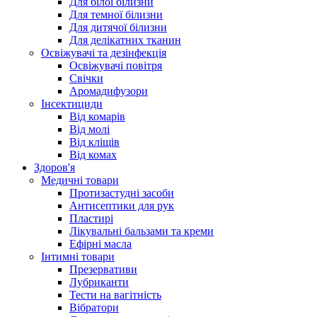
Для білої білизни
Для темної білизни
Для дитячої білизни
Для делікатних тканин
Освіжувачі та дезінфекція
Освіжувачі повітря
Свічки
Аромадифузори
Інсектициди
Від комарів
Від молі
Від кліщів
Від комах
Здоров'я
Медичні товари
Протизастудні засоби
Антисептики для рук
Пластирі
Лікувальні бальзами та креми
Ефірні масла
Інтимні товари
Презервативи
Лубриканти
Тести на вагітність
Вібратори