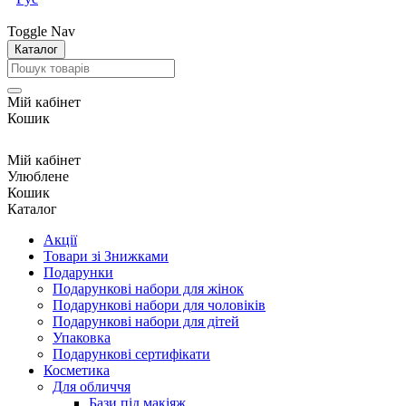
Toggle Nav
Каталог
Мій кабінет
Кошик
Мій кабінет
Улюблене
Кошик
Каталог
Акції
Товари зі Знижками
Подарунки
Подарункові набори для жінок
Подарункові набори для чоловіків
Подарункові набори для дітей
Упаковка
Подарункові сертифікати
Косметика
Для обличчя
Бази під макіяж