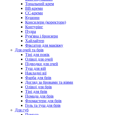
Тональний крем
BB-креми
CC-креми
Кушони
Консилери (коректори)
Контурінг
Пудра
Рум'яна і бронзери
Хайлайтер
Фіксатор для макіяжу
Для очей та брів
Тіні для повік
Олівці для очей
Підводки для очей
Туш для вій
Накладні вії
Фарба для брів
Догляд за бровами та віями
Олівці для брів
Тіні для брів
Помада для брів
Фломастери для брів
Гель та туш для брів
Для губ
Помада