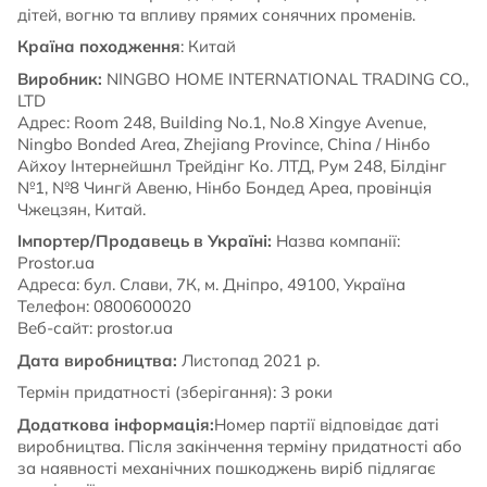
дітей, вогню та впливу прямих сонячних променів.
Країна походження
: Китай
Виробник:
NINGBO HOME INTERNATIONAL TRADING CO.,
LTD
Адрес: Room 248, Building No.1, No.8 Xingye Avenue,
Ningbo Bonded Area, Zhejiang Province, China / Нінбо
Айхоу Інтернейшнл Трейдінг Ко. ЛТД, Рум 248, Білдінг
№1, №8 Чингй Авеню, Нінбо Бондед Ареа, провінція
Чжецзян, Китай.
Імпортер/Продавець в Україні:
Назва компанії:
Prostor.ua
Адреса: бул. Слави, 7К, м. Дніпро, 49100, Україна
Телефон: 0800600020
Веб-сайт: prostor.ua
Дата виробництва:
Листопад 2021 р.
Термін придатності (зберігання): 3 роки
Додаткова інформація:
Номер партії відповідає даті
виробництва. Після закінчення терміну придатності або
за наявності механічних пошкоджень виріб підлягає