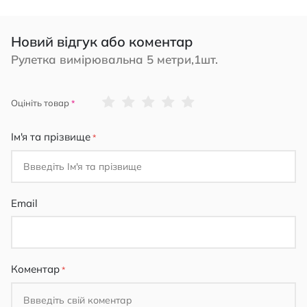
Новий відгук або коментар
Рулетка вимірювальна 5 метри,1шт.
1
2
3
4
5
Оцініть товар
star
stars
stars
stars
stars
Ім'я та прізвище
Email
Коментар