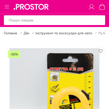
Toggle
Коши
Nav
Головна
Дім
Інструмент та аксесуари для авто
Рулет
Перейти
до
-58%
кінця
галереї
зображень