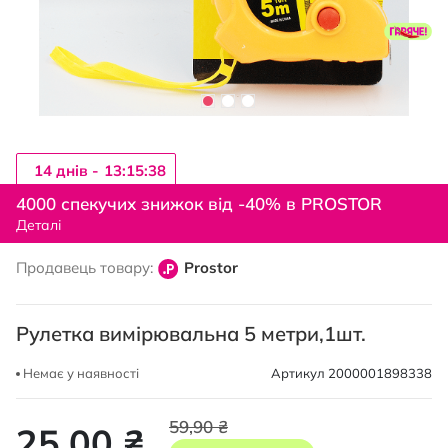
14 днiв -
13:15:38
Перейти
до
4000 спекучих знижок від -40% в PROSTOR
початку
Деталі
галереї
зображень
Продавець товару:
Prostor
Рулетка вимірювальна 5 метри,1шт.
Немає у наявності
Артикул
2000001898338
59,90 ₴
25,00 ₴