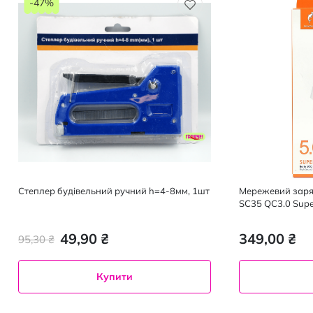
-47%
Степлер будівельний ручний h=4-8мм, 1шт
Мережевий заря
SC35 QC3.0 Supe
49,90 ₴
349,00 ₴
95,30 ₴
Купити