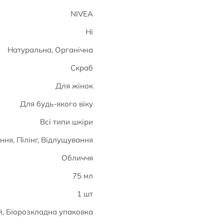
NIVEA
Ні
Натуральна, Органічна
Скраб
Для жінок
Для будь-якого віку
Всі типи шкіри
ня, Пілінг, Відлущування
Обличчя
75 мл
1 шт
й, Біорозкладна упаковка