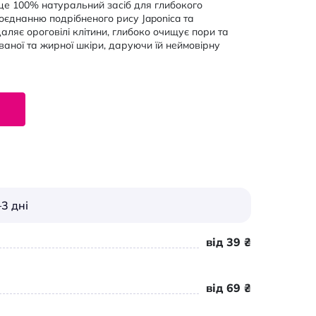
це 100% натуральний засіб для глибокого
оєднанню подрібненого рису Japonica та
аляє ороговілі клітини, глибоко очищує пори та
ваної та жирної шкіри, даруючи їй неймовірну
3 дні
від 39 ₴
від 69 ₴