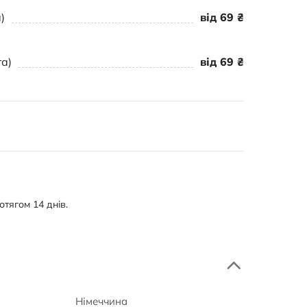
)
від 69 ₴
а)
від 69 ₴
тягом 14 днів.
Німеччина