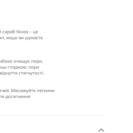
 скраб Nivea – це
кт, якщо ви шукаєте
либоко очищує пори,
льш гладкою, пори
ідчуття стягнутості.
 очей. Масажуйте легкими
ля досягнення