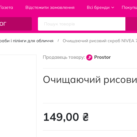
Газета
Відстежити замовлення
Всі бренди
Покуп
ОГ
аби і пілінги для обличчя
Очищаючий рисовий скраб NIVEA 
Продавець товару:
Prostor
Очищаючий рисовий
149,00 ₴