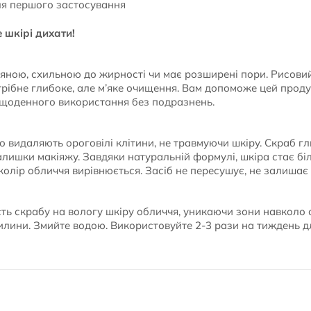
ля першого застосування
 шкірі дихати!
яною, схильною до жирності чи має розширені пори. Рисовий
трібне глибоке, але м’яке очищення. Вам допоможе цей проду
 щоденного використання без подразнень.
о видаляють ороговілі клітини, не травмуючи шкіру. Скраб г
алишки макіяжу. Завдяки натуральній формулі, шкіра стає бі
колір обличчя вирівнюється. Засіб не пересушує, не залишає в
ість скрабу на вологу шкіру обличчя, уникаючи зони навколо
илини. Змийте водою. Використовуйте 2-3 рази на тиждень д