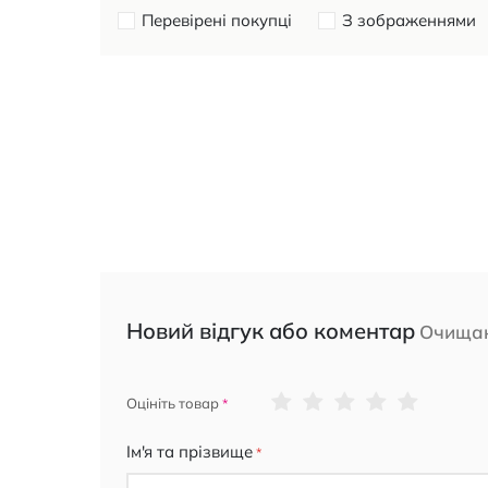
Перевірені покупці
З зображеннями
Новий відгук або коментар
Очищаю
1
2
3
4
5
Оцініть товар
star
stars
stars
stars
stars
Ім'я та прізвище