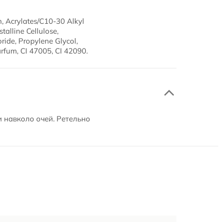
h, Acrylates/C10-30 Alkyl
alline Cellulose,
ride, Propylene Glycol,
rfum, CI 47005, CI 42090.
и навколо очей. Ретельно