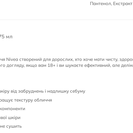
Пантенол, Екстракт
75 мл
чя Nivea створений для дорослих, хто хоче мати чисту, здор
го догляду, якщо вам 18+ і ви шукаєте ефективний, але делік
кіру від забруднень і надлишку себуму
ращує текстуру обличчя
 компоненти
вої шкіри
 не сушить