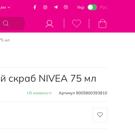
цям
Укр
Рус
Кошик
75 мл
 скраб NIVEA 75 мл
В наявності
Артикул
9005800393810