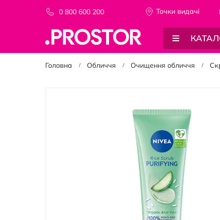
Точки видачi
0 800 600 200
КАТАЛ
Головна
Обличчя
Очищення обличчя
Скр
Перейти
до
кінця
галереї
зображень