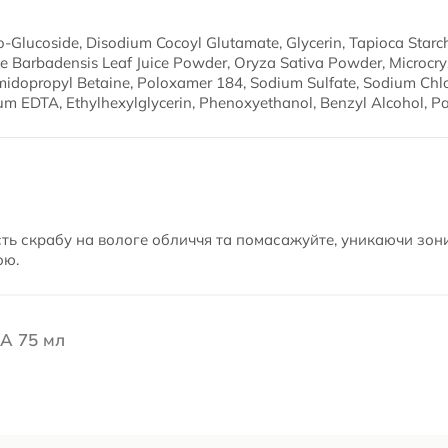
o-Glucoside, Disodium Cocoyl Glutamate, Glycerin, Tapioca Starc
e Barbadensis Leaf Juice Powder, Oryza Sativa Powder, Microcryst
camidopropyl Betaine, Poloxamer 184, Sodium Sulfate, Sodium Chlo
um EDTA, Ethylhexylglycerin, Phenoxyethanol, Benzyl Alcohol, Pa
ість скрабу на вологе обличчя та помасажуйте, уникаючи зон
ою.
A 75 мл