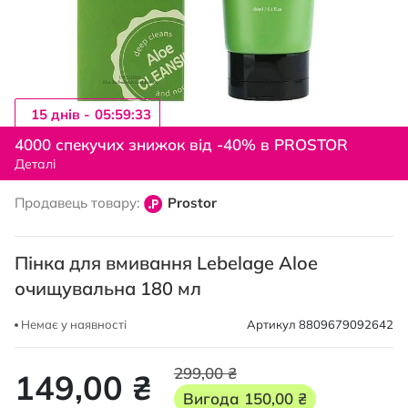
15 днiв -
05:59:32
Перейти
до
4000 спекучих знижок від -40% в PROSTOR
початку
Деталі
галереї
зображень
Продавець товару:
Prostor
Пінка для вмивання Lebelage Aloe
очищувальна 180 мл
Немає у наявності
Артикул
8809679092642
299,00 ₴
149,00 ₴
Вигода
150,00 ₴