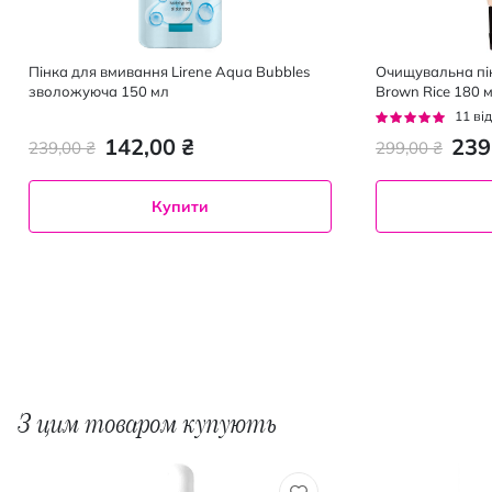
Пінка для вмивання Lirene Aqua Bubbles
Очищувальна пін
зволожуюча 150 мл
Brown Rice 180 
Рейтинг:
11
від
95%
142,00 ₴
239
239,00 ₴
299,00 ₴
Купити
З цим товаром купують