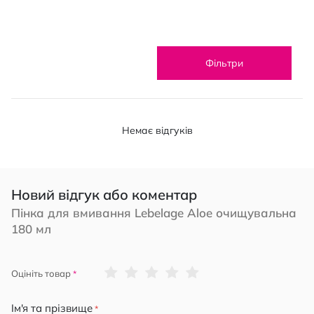
Фільтри
Немає відгуків
Новий відгук або коментар
Пінка для вмивання Lebelage Aloe очищувальна
180 мл
1
2
3
4
5
Оцініть товар
star
stars
stars
stars
stars
Ім'я та прізвище