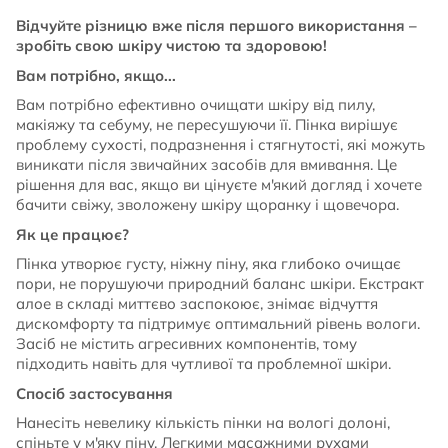
Відчуйте різницю вже після першого використання –
зробіть свою шкіру чистою та здоровою!
Вам потрібно, якщо...
Вам потрібно ефективно очищати шкіру від пилу,
макіяжу та себуму, не пересушуючи її. Пінка вирішує
проблему сухості, подразнення і стягнутості, які можуть
виникати після звичайних засобів для вмивання. Це
рішення для вас, якщо ви цінуєте м'який догляд і хочете
бачити свіжу, зволожену шкіру щоранку і щовечора.
Як це працює?
Пінка утворює густу, ніжну піну, яка глибоко очищає
пори, не порушуючи природний баланс шкіри. Екстракт
алое в складі миттєво заспокоює, знімає відчуття
дискомфорту та підтримує оптимальний рівень вологи.
Засіб не містить агресивних компонентів, тому
підходить навіть для чутливої та проблемної шкіри.
Спосіб застосування
Нанесіть невелику кількість пінки на вологі долоні,
спіньте у м'яку піну. Легкими масажними рухами