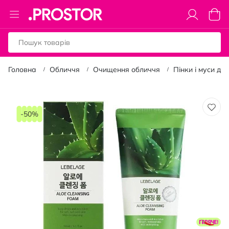
Toggle
Коши
Nav
Головна
Обличчя
Очищення обличчя
Пінки і муси дл
Перейти
до
-50%
кінця
галереї
зображень