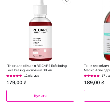
Пілінг для обличчя RE.CARE Exfoliating
Тонік для обличч
Face Peeling кислотний 30 мл
Medica Acne дер
проти акне 250 
Рейтинг:
Рейтинг:
12
відгуків
17
від
92%
92%
179,00 ₴
189,00 ₴
Купити