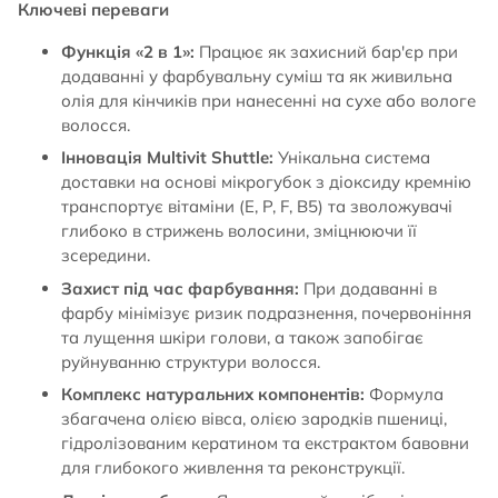
Ключеві переваги
Функція «2 в 1»:
Працює як захисний бар'єр при
додаванні у фарбувальну суміш та як живильна
олія для кінчиків при нанесенні на сухе або вологе
волосся.
Інновація Multivit Shuttle:
Унікальна система
доставки на основі мікрогубок з діоксиду кремнію
транспортує вітаміни (E, P, F, B5) та зволожувачі
глибоко в стрижень волосини, зміцнюючи її
зсередини.
Захист під час фарбування:
При додаванні в
фарбу мінімізує ризик подразнення, почервоніння
та лущення шкіри голови, а також запобігає
руйнуванню структури волосся.
Комплекс натуральних компонентів:
Формула
збагачена олією вівса, олією зародків пшениці,
гідролізованим кератином та екстрактом бавовни
для глибокого живлення та реконструкції.