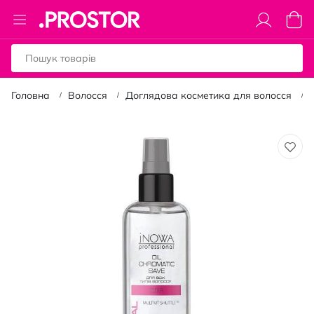
Toggle
Коши
Nav
Головна
Волосся
Доглядова косметика для волосся
Перейти
до
кінця
галереї
зображень