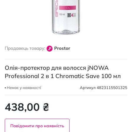
Перейти
до
Продавець товару:
Prostor
початку
галереї
зображень
Олія-протектор для волосся jNOWA
Professional 2 в 1 Chromatic Save 100 мл
Немає у наявності
Артикул
4823115501325
438,00 ₴
Повідомити про наявність