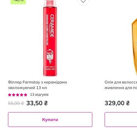
Філлер Farmstay з керамідами
Олія для волосся 
зволожуючий 13 мл
живлення для п
мл
Рейтинг:
13
відгуків
98%
33,50 ₴
329,00 ₴
55,90 ₴
Купити