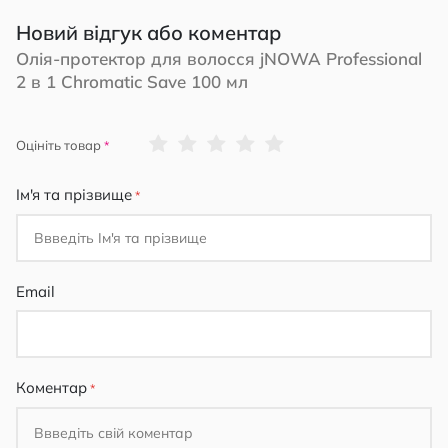
Новий відгук або коментар
Олія-протектор для волосся jNOWA Professional
2 в 1 Chromatic Save 100 мл
1
2
3
4
5
Оцініть товар
star
stars
stars
stars
stars
Ім'я та прізвище
Email
Коментар