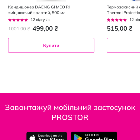
Кондиціонер DAENG GI MEO RI
Термозахисний с
зміцнюючий золотий, 500 мл
Thermal Protecti
Рейтинг:
Рейтинг:
12
відгуків
12
від
92%
92%
499,00 ₴
515,00 ₴
1001,00 ₴
Купити
Завантажуй мобільний застосунок
PROSTOR