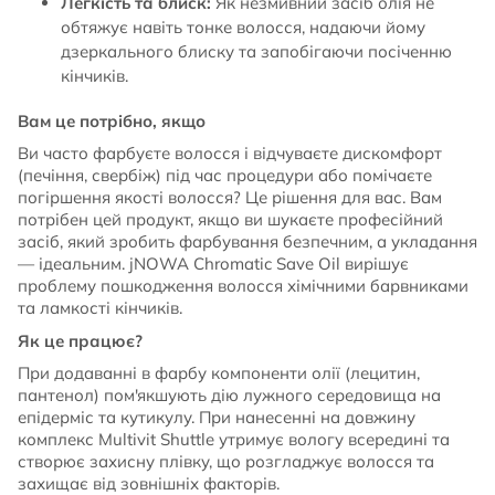
Легкість та блиск:
Як незмивний засіб олія не
обтяжує навіть тонке волосся, надаючи йому
дзеркального блиску та запобігаючи посіченню
кінчиків.
Вам це потрібно, якщо
Ви часто фарбуєте волосся і відчуваєте дискомфорт
(печіння, свербіж) під час процедури або помічаєте
погіршення якості волосся? Це рішення для вас. Вам
потрібен цей продукт, якщо ви шукаєте професійний
засіб, який зробить фарбування безпечним, а укладання
— ідеальним. jNOWA Chromatic Save Oil вирішує
проблему пошкодження волосся хімічними барвниками
та ламкості кінчиків.
Як це працює?
При додаванні в фарбу компоненти олії (лецитин,
пантенол) пом'якшують дію лужного середовища на
епідерміс та кутикулу. При нанесенні на довжину
комплекс Multivit Shuttle утримує вологу всередині та
створює захисну плівку, що розгладжує волосся та
захищає від зовнішніх факторів.