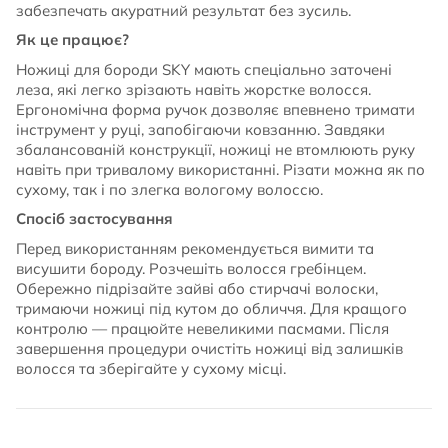
забезпечать акуратний результат без зусиль.
Як це працює?
Ножиці для бороди SKY мають спеціально заточені
леза, які легко зрізають навіть жорстке волосся.
Ергономічна форма ручок дозволяє впевнено тримати
інструмент у руці, запобігаючи ковзанню. Завдяки
збалансованій конструкції, ножиці не втомлюють руку
навіть при тривалому використанні. Різати можна як по
сухому, так і по злегка вологому волоссю.
Спосіб застосування
Перед використанням рекомендується вимити та
висушити бороду. Розчешіть волосся гребінцем.
Обережно підрізайте зайві або стирчачі волоски,
тримаючи ножиці під кутом до обличчя. Для кращого
контролю — працюйте невеликими пасмами. Після
завершення процедури очистіть ножиці від залишків
волосся та зберігайте у сухому місці.