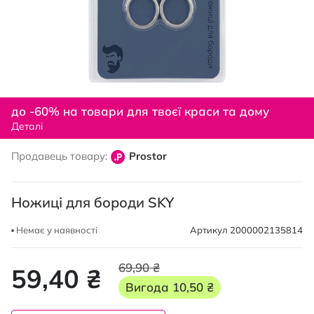
Перейти
до
до -60% на товари для твоєї краси та дому
початку
Деталі
галереї
зображень
Продавець товару:
Prostor
Ножиці для бороди SKY
Немає у наявності
Артикул
2000002135814
69,90 ₴
59,40 ₴
Вигода
10,50 ₴