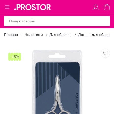
Toggle
Коши
Nav
Головна
Чоловікам
Для обличчя
Догляд для обличчя
Перейти
до
-15%
кінця
галереї
зображень