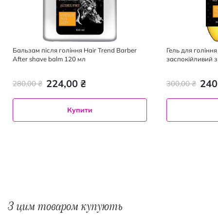
Бальзам після гоління Hair Trend Barber
Гель для гоління
After shave balm 120 мл
заспокійливий з
224,00 ₴
240
280,00 ₴
300,00 ₴
Купити
З цим товаром купують