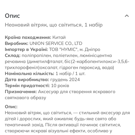
Опис
Неоновий вітряк, що світиться, 1 набір
Країна походження:
Китай
Виробник:
UNION SERVICE CO., LTD
Імпортер в Україні:
ТОВ "НУМІС", м. Дніпро
Склад:
поліпропілен, поліетилен, люмінісцентна
речовина (диметилфталат, біс(2-карбопентилокси-3,5,6-
трихлорофеніл)оксалат, гідроген пероксид, вода)
Номінальна кількість:
1 набір / 1 шт.
Дата виробництва:
грудень 2024
Термін придатності:
10 років
Призначення:
Аксесуар для створення яскравого
святкового образу
Опис:
Неоновий вітряк, що світиться, — стильний аксесуар для
дітей і дорослих, який оживляє будь-яке свято або
тематичний захід. Після активації починає світитися,
створюючи яскраві візуальні ефекти, особливо у