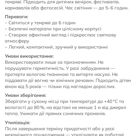
темряві. Підходить для дитячих вечірок, фестивалів,
карнавалів або фотосесій. Час світіння — до 5–6 годин.
Переваги:
– Світиться у темряві до 6 годин
– Безпечні матеріали при цілісному корпусі
– Створює ефектний вигляд і підкреслює святкову
атмосферу
– Легкий, компактний, зручний у використанні
Умови використання:
Використовувати лише за призначенням. Не
порушувати герметичність. У разі забруднення —
протерти вологою тканиною та витерти насухо. Не
піддавати дії вогню чи хімічних речовин. Підходить дітям
віком від 5 років — тільки під наглядом дорослих.
Умови зберігання:
Зберігати у сухому місці при температурі до +40 °C та
вологості до 80 %, на відстані не менше 1 м від джерел
тепла. Уникати дії прямих сонячних променів.
Утилізація:
Після завершення терміну придатності або у разі
механічного пошкодження — утилізувати як побутові