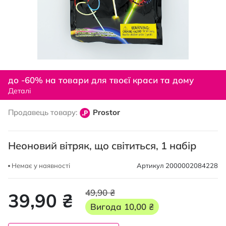
Перейти
до
до -60% на товари для твоєї краси та дому
початку
Деталі
галереї
зображень
Продавець товару:
Prostor
Неоновий вітряк, що світиться, 1 набір
Немає у наявності
Артикул
2000002084228
49,90 ₴
39,90 ₴
Вигода
10,00 ₴