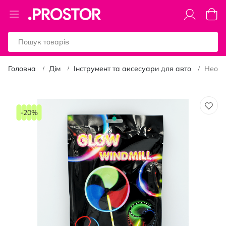
Toggle
Коши
Nav
Головна
Дім
Інструмент та аксесуари для авто
Неонов
Перейти
до
-20%
кінця
галереї
зображень