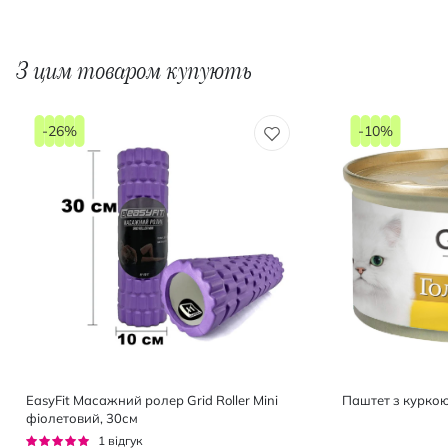
З цим товаром купують
-26%
-10%
EasyFit Масажний ролер Grid Roller Mini
Паштет з куркою
фіолетовий, 30см
Рейтинг:
1
відгук