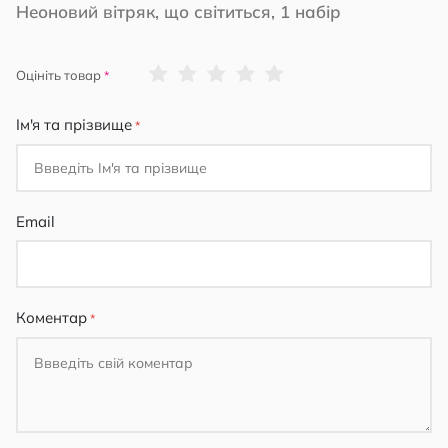
Неоновий вітряк, що світиться, 1 набір
1
2
3
4
5
Оцініть товар
star
stars
stars
stars
stars
Ім'я та прізвище
Email
Коментар