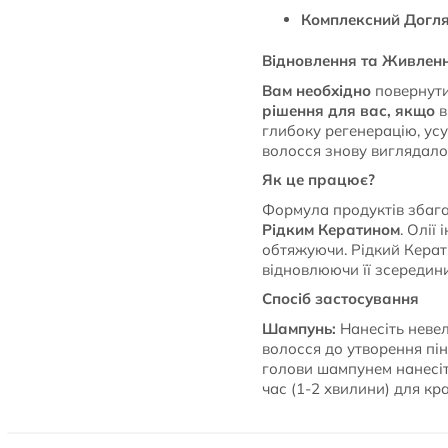
Комплексний Догля
Відновлення та Живлен
Вам необхідно
повернути 
рішення для вас, якщо
в
глибоку регенерацію, ус
волосся знову виглядало
Як це працює?
Формула продуктів збаг
Рідким Кератином
. Олії
обтяжуючи. Рідкий Керат
відновлюючи її зсередини
Спосіб застосування
Шампунь:
Нанесіть невел
волосся до утворення пін
голови шампунем нанесіт
час (1-2 хвилини) для кр