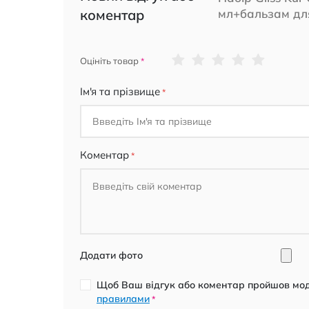
коментар
мл+бальзам дл
1
2
3
4
5
Оцініть товар
star
stars
stars
stars
stars
Ім'я та прізвище
Коментар
Додати фото
Щоб Ваш відгук або коментар пройшов моде
правилами
*