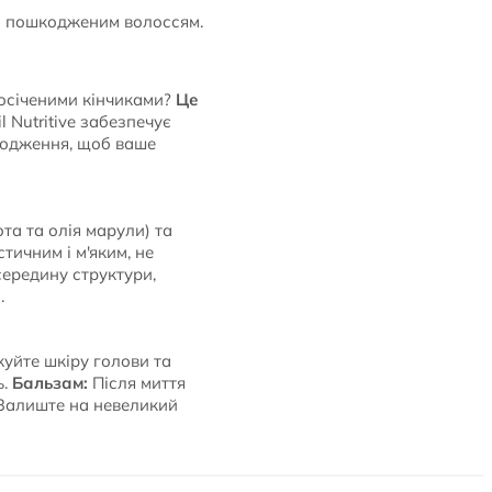
та пошкодженим волоссям.
посіченими кінчиками?
Це
l Nutritive забезпечує
кодження, щоб ваше
та та олія марули) та
тичним і м'яким, не
середину структури,
.
уйте шкіру голови та
ь.
Бальзам:
Після миття
 Залиште на невеликий