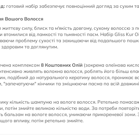
д:
готовий набір забезпечує повноцінний догляд за сухим 
ня Вашого Волосся
життєву силу, блиск та м'якість довгому, сухому волоссю з 
и втомилися від ламкості та тьмяності пасм. Набір Gliss Kur Oi
уваючи проблему сухості та захищаючи від подальшого пош
 здоровим та доглянутим.
ачена комплексом
8 Коштовних Олій
(зокрема олеїнова кисло
 інтенсивно живлять волокна волосся, роблять його більш елас
ин, подібний до натурального кератину волосся, проникає в
, "запечатуючи" кінчики та зміцнюючи пасма по всій довжині
ику кількість шампуню на вологе волосся. Ретельно помасаж
и, потім змийте великою кількістю води. За потреби повторіт
ь бальзам на вологе волосся, уникаючи прикореневої зони.
ащого впливу, потім ретельно змийте.