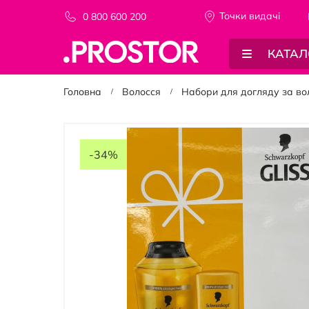
Точки видачi
0 800 600 200
КАТАЛ
Головна
Волосся
Набори для догляду за во
Перейти
до
-34%
кінця
галереї
зображень