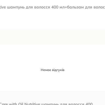
tritive шампунь для волосся 400 мл+бальзам для воло
Немає відгуків
 Care with Oil Nutritive шампунь для волосся 400