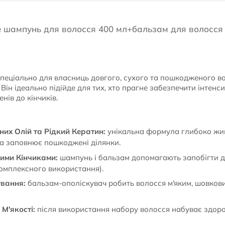
itive шампунь для волосся 400 мл+бальзам для волосся
пеціально для власниць довгого, сухого та пошкодженого во
. Він ідеально підійде для тих, хто прагне забезпечити інтен
нів до кінчиків.
их Олій та Рідкий Кератин:
унікальна формула глибоко жив
та заповнює пошкоджені ділянки.
ими Кінчиками:
шампунь і бальзам допомагають запобігти д
комплексного використання).
вання:
бальзам-ополіскувач робить волосся м'яким, шовкови
М'якості:
після використання набору волосся набуває здоро