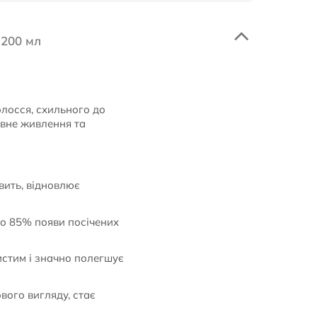
 200 мл
лосся, схильного до
сивне живлення та
ить, відновлює
о 85% появи посічених
стим і значно полегшує
вого вигляду, стає