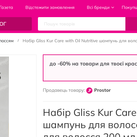
Газета
Відстежити замовлення
Всі бренди
Покуп
ОГ
лоссям
Набір Gliss Kur Care with Oil Nutritive шампунь для в
до -60% на товари для твоєї кра
Продавець товару:
Prostor
Набір Gliss Kur Care 
шампунь для волос
для волосся 200 мл