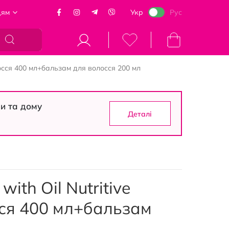
цям
Укр
Рус
Кошик
олосся 400 мл+бальзам для волосся 200 мл
си та дому
Деталі
with Oil Nutritive
ся 400 мл+бальзам