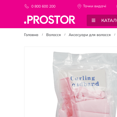
Точки видачi
0 800 600 200
КАТАЛ
Головна
Волосся
Аксесуари для волосся
Перейти
до
кінця
галереї
зображень