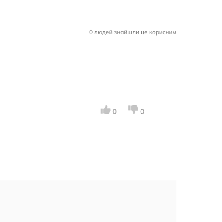
0 людей знайшли це корисним
0
0