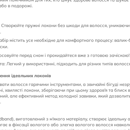
або в подорожі.
 Створюйте пружні локони без шкоди для волосся, уникаючи
.
бір містить усе необхідне для комфортного процесу: валик-біг
ски.
осовуйте перед сном і прокидайтеся вже з готовою зачіскою!
та: Легкий у використанні, підходить для різних типів волосс
ення ідеальних локонів
ти волосся гарячими інструментами, а звичайні бігуді незру
ні, хвилясті локони, зберігаючи при цьому здоров'я та блиск
тний, але ефективний метод холодної завивки, який дозволит
.
adband), виготовлений з м'якого матеріалу, створює ідеальну
ягає в фіксації вологого або злегка вологого волосся навко