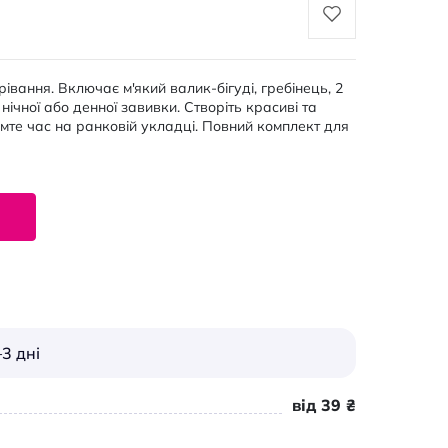
рівання. Включає м'який валик-бігуді, гребінець, 2
нічної або денної завивки. Створіть красиві та
мте час на ранковій укладці. Повний комплект для
3 дні
від 39 ₴