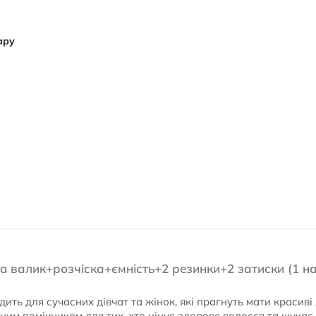
ару
ta валик+розчіска+ємність+2 резинки+2 затиски (1 на
дить для сучасних дівчат та жінок, які прагнуть мати красиві
нним помічником для тих, хто цінує здорове волосся та шукає