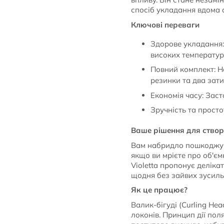
спосіб укладання вдома 
Ключові переваги
Здорове укладання:
високих температур
Повний комплект: На
резинки та два зати
Економія часу: Заст
Зручність та просто
Ваше рішення для створ
Вам набридло пошкоджува
якщо ви мрієте про об'єм
Violetta пропонує деліка
щодня без зайвих зусиль
Як це працює?
Валик-бігуді (Curling He
локонів. Принцип дії пол