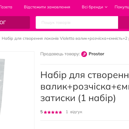
Газета
Відстежити замовлення
Всі бренди
Покуп
ОГ
Набір для створення локонів Violetta валик+розчіска+ємність+2 
Продавець товару:
Prostor
Набір для створення
валик+розчіска+єм
затиски (1 набір)
Рейтинг:
5
1
відгук
100
100
% of