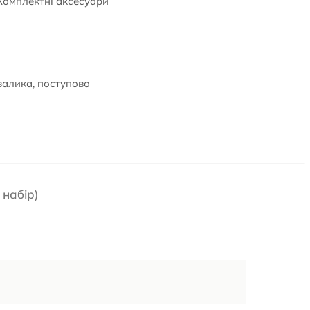
 Комплектні аксесуари
валика, поступово
 набір)