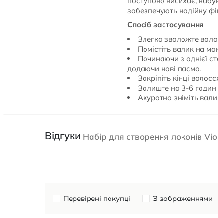
поступово висихає, набу
забезпечують надійну фі
Спосіб застосування
Злегка зволожте волос
Помістіть валик на ма
Починаючи з однієї ст
додаючи нові пасма.
Закріпіть кінці волосс
Залиште на 3-6 годин 
Акуратно зніміть вали
Відгуки
Набір для створення локонів Vio
Перевірені покупці
З зображеннями