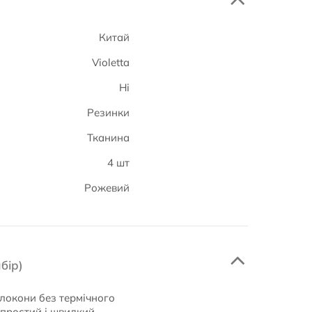
Китай
Violetta
Ні
Резинки
Тканина
4 шт
Рожевий
бір)
 локони без термічного
 простий і швидкий