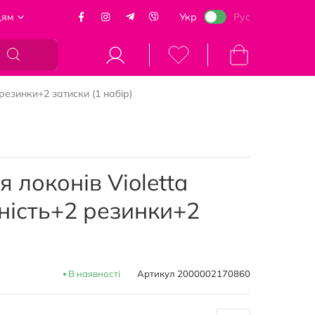
цям
Укр
Рус
Кошик
резинки+2 затиски (1 набір)
 локонів Violetta
ність+2 резинки+2
В наявності
Артикул
2000002170860