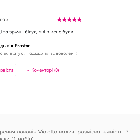
овар
 та зручні бігуді які в мене були
дь від Prostor
 за відгук ! Раді,що ви задоволені !
овісти
Коментарі (
0
)
рення локонів Violetta валик+розчіска+ємність+2
ски (1 набір)