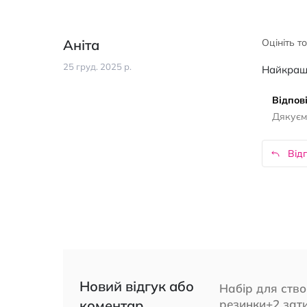
Аніта
Оцініть т
25 груд. 2025 р.
Найкращі
Відпові
Дякуємо
Відп
Новий відгук або
Набір для ство
коментар
резинки+2 зати