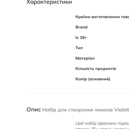
Характеристики
Характеристики
Країна-виготовлення тов
Brand
Is 18+
Тип
Матеріал
Кількість предметів
Колір (основний)
Опис
Набір для створення локонів Violet
Цей набір ідеально підхо
впливу. Він стане незамі