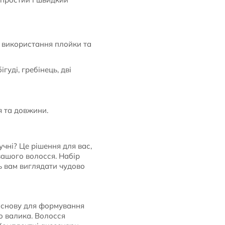
 використання плойки та
уді, гребінець, дві
я та довжини.
чні? Це рішення для вас,
 вашого волосся. Набір
ь вам виглядати чудово
 основу для формування
ло валика. Волосся