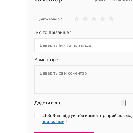
1
2
3
4
5
Оцініть товар
star
stars
stars
stars
stars
Ім'я та прізвище
Коментар
Додати фото
Щоб Ваш відгук або коментар пройшов моде
правилами
*