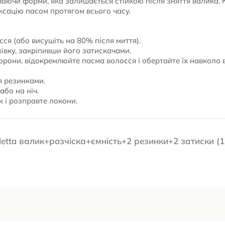
ваючи форми, яка залишається стійкою після зняття валика.
ксацію пасом протягом всього часу.
ся (або висушіть на 80% після миття).
ківку, закріпивши його затискачами.
орони, відокремлюйте пасма волосся і обертайте їх навколо 
я резинками.
або на ніч.
к і розправте локони.
letta валик+розчіска+ємність+2 резинки+2 затиски (1