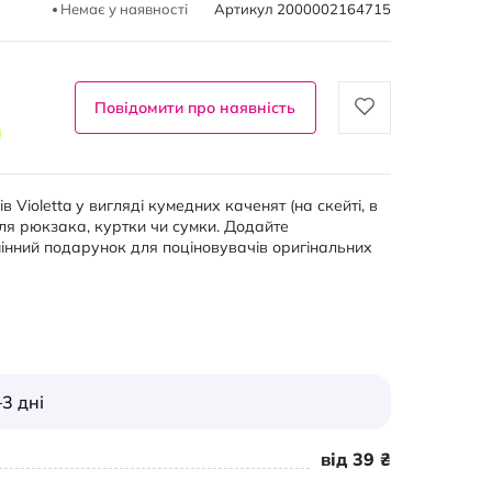
Немає у наявності
Артикул
2000002164715
Повідомити про наявність
 Violetta у вигляді кумедних каченят (на скейті, в
для рюкзака, куртки чи сумки. Додайте
дмінний подарунок для поціновувачів оригінальних
3 дні
від 39 ₴