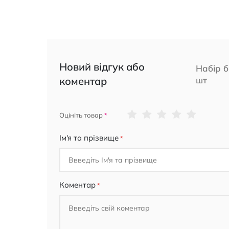
Новий відгук або
Набір б
коментар
шт
1
2
3
4
5
Оцініть товар
star
stars
stars
stars
stars
Ім'я та прізвище
Коментар