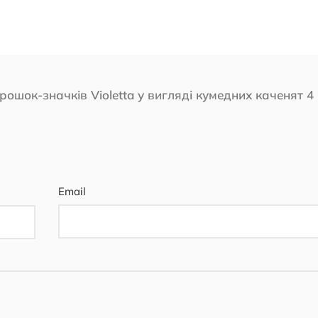
рошок-значків Violetta у вигляді кумедних каченят 4
Email