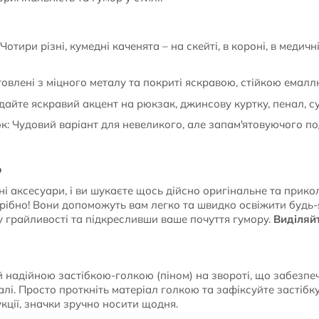
отири різні, кумедні каченята – на скейті, в короні, в медичн
товлені з міцного металу та покриті яскравою, стійкою емалл
дайте яскравий акцент на рюкзак, джинсову куртку, пенал, с
к: Чудовий варіант для невеликого, але запам'ятовуючого п
ю
 аксесуари, і ви шукаєте щось дійсно оригінальне та прикол
трібно! Вони допоможуть вам легко та швидко освіжити будь-
у грайливості та підкресливши ваше почуття гумору.
Виділяйт
надійною застібкою-голкою (піном) на звороті, що забезпеч
алі. Просто проткніть матеріал голкою та зафіксуйте застібк
укції, значки зручно носити щодня.