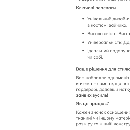
Ключові переваги
Унікальний дизайн: Ч
в костюмі зайчика.
Висока якість: Виго
Універсальність: До
Ідеальний подаруно
чи собі.
Ваше рішення для стил
Вам набридли одноманітні
каченят – саме те, що по
гардеробі, додавши нотк
зайвих зусиль!
Як це працює?
Кожен значок оснащений 
тканині чи іншому матері
розміру та міцній констр