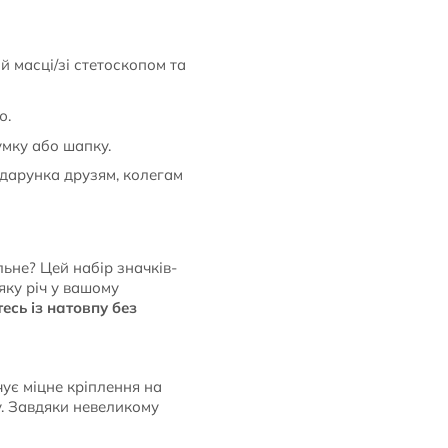
ій масці/зі стетоскопом та
ю.
умку або шапку.
одарунка друзям, колегам
ьне? Цей набір значків-
яку річ у вашому
есь із натовпу без
ує міцне кріплення на
у. Завдяки невеликому