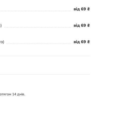
від 69 ₴
)
від 69 ₴
а)
від 69 ₴
тягом 14 днів.