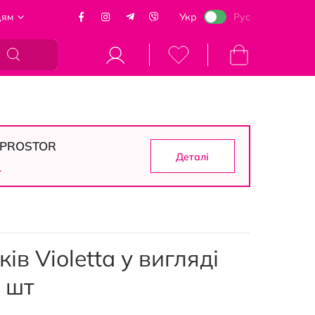
цям
Укр
Рус
Кошик
в PROSTOR
Деталі
0
в Violetta у вигляді
 шт