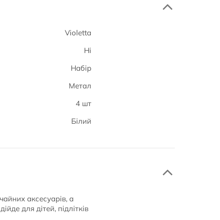
Violetta
Ні
Набір
Метал
4 шт
Білий
чайних аксесуарів, а
ійде для дітей, підлітків