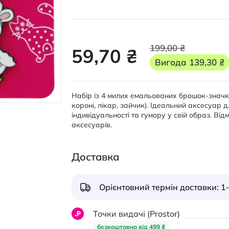
199,00 ₴
59,70 ₴
Вигода
139,30 ₴
Набір із 4 милих емальованих брошок-значків
короні, лікар, зайчик). Ідеальний аксесуар 
індивідуальності та гумору у свій образ. Ві
аксесуарів.
Доставка
Орієнтовний термін доставки: 1–
Точки видачі (Prostor)
безкоштовно від 499 ₴