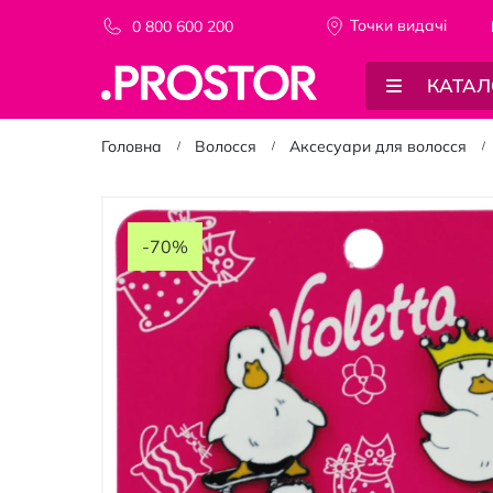
Точки видачi
0 800 600 200
КАТАЛ
Головна
Волосся
Аксесуари для волосся
Перейти
до
-70%
кінця
галереї
зображень