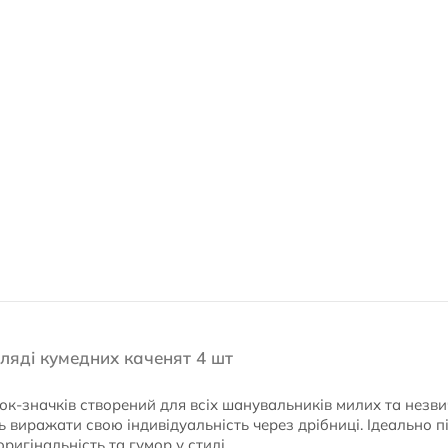
гляді кумедних каченят 4 шт
ок-значків створений для всіх шанувальників милих та незви
 виражати свою індивідуальність через дрібниці. Ідеально під
оригінальність та гумор у стилі.