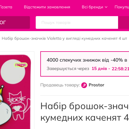
Газета
Відстежити замовлення
Всі бренди
Покуп
ОГ
Набір брошок-значків Violetta у вигляді кумедних каченят 4 шт
4000 спекучих знижок від -40% 
Завершується через
15 днiв -
22:58:2
Продавець товару:
Prostor
Набір брошок-значкі
кумедних каченят 4