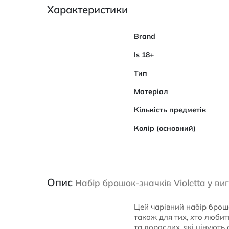
Характеристики
Характеристики
Brand
Is 18+
Тип
Матеріал
Кількість предметів
Колір (основний)
Опис
Набір брошок-значків Violetta у ви
Цей чарівний набір брош
також для тих, хто любить
та дорослих, які цінують 