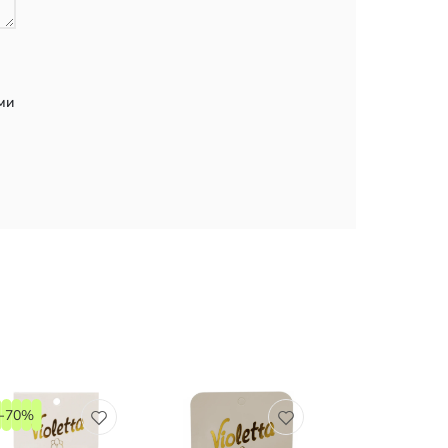
ми
-70%