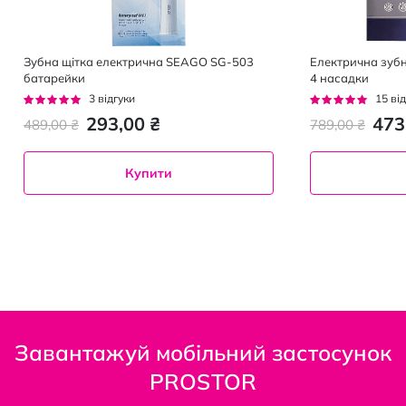
Зубна щітка електрична SEAGO SG-503
Електрична зубн
батарейки
4 насадки
Рейтинг:
Рейтинг:
3
відгуки
15
від
100%
92%
293,00 ₴
473
489,00 ₴
789,00 ₴
Купити
Завантажуй мобільний застосунок
PROSTOR