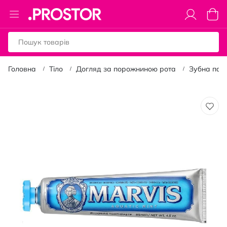
Toggle
Коши
Nav
Головна
Тіло
Догляд за порожниною рота
Зубна пас
Перейти
до
кінця
галереї
зображень