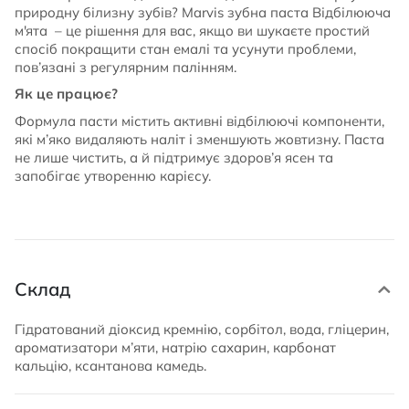
природну білизну зубів? Marvis зубна паста Відбілююча
м'ята – це рішення для вас, якщо ви шукаєте простий
спосіб покращити стан емалі та усунути проблеми,
пов’язані з регулярним палінням.
Як це працює?
Формула пасти містить активні відбілюючі компоненти,
які м’яко видаляють наліт і зменшують жовтизну. Паста
не лише чистить, а й підтримує здоров’я ясен та
запобігає утворенню карієсу.
Склад
Гідратований діоксид кремнію, сорбітол, вода, гліцерин,
ароматизатори м’яти, натрію сахарин, карбонат
кальцію, ксантанова камедь.