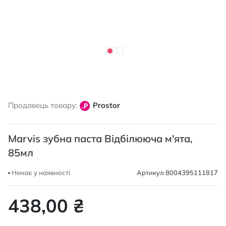
Перейти
до
Продавець товару:
Prostor
початку
галереї
зображень
Marvis зубна паста Відбілююча м'ята,
85мл
Немає у наявності
Артикул
8004395111817
438,00 ₴