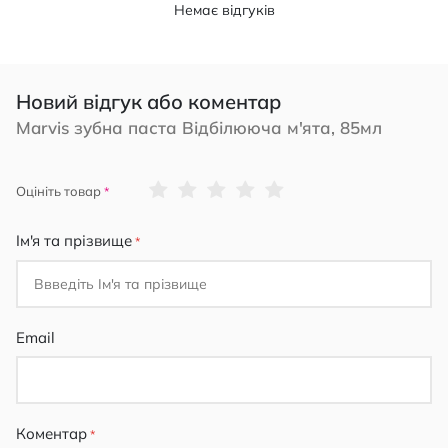
Немає відгуків
Новий відгук або коментар
Marvis зубна паста Відбілююча м'ята, 85мл
1
2
3
4
5
Оцініть товар
star
stars
stars
stars
stars
Ім'я та прізвище
Email
Коментар