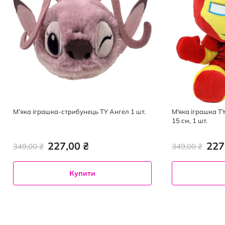
М’яка іграшка-стрибунець TY Ангел 1 шт.
М'яка іграшка T
15 см, 1 шт.
227,00 ₴
227
349,00 ₴
349,00 ₴
Купити