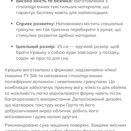
Висока якість та безпека:
Виготовлений з
гіпоалергенних текстильних матеріалів, що
гарантує безпеку навіть для наймолодших.
Сприяє розвитку:
Наповнювач містить
спеціальні
гранули, які так приємно перебирати в руках, що
стимулює розвиток дрібної моторики.
Ідеальний розмір:
15 см — зручний розмір, щоб
брати іграшку з собою куди завгодно: у поїздку,
садок чи просто для сну.
Іграшка виготовлена з фірмової, надзвичайно м'якої
тканини TY Silk та наповнена гіпоалергенним
поліефірним волокном і невеликими гранулами. Ця
комбінація забезпечує приємну вагу, м'якість для обіймів
та можливість легко відновлювати форму навіть після
багаторазового використання. Деталізований дизайн,
що відтворює текстуру кори Грута та його
доброзичливий вираз обличчя, робить його
впізнаваним і дуже милим другом.
Рекомендовано сухе чищення поверхні. Завдяки якісним
матеріалам, іграшка добре зберігає форму та колір,