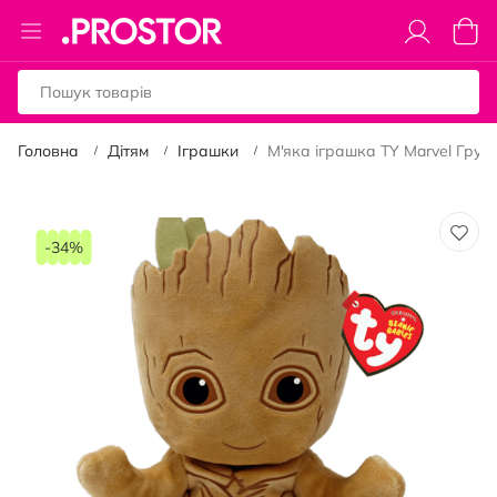
Toggle
Коши
Nav
Головна
Дітям
Іграшки
М'яка іграшка TY Marvel Грут 1
Перейти
до
-34%
кінця
галереї
зображень