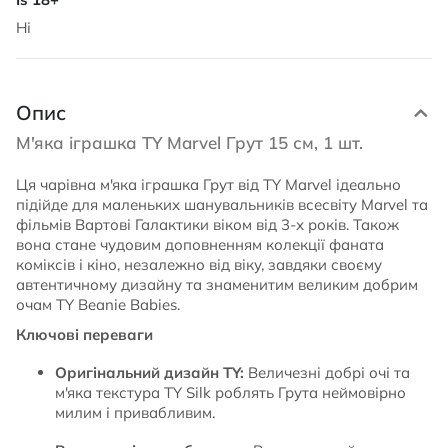
Ні
Опис
М'яка іграшка TY Marvel Грут 15 см, 1 шт.
Ця чарівна м'яка іграшка Грут від TY Marvel ідеально
підійде для маленьких шанувальників всесвіту Marvel та
фільмів Вартові Галактики віком від 3-х років. Також
вона стане чудовим доповненням колекції фаната
коміксів і кіно, незалежно від віку, завдяки своєму
автентичному дизайну та знаменитим великим добрим
очам TY Beanie Babies.
Ключові переваги
Оригінальний дизайн TY:
Величезні добрі очі та
м'яка текстура TY Silk роблять Грута неймовірно
милим і привабливим.