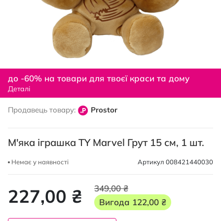
Перейти
до
до -60% на товари для твоєї краси та дому
початку
Деталі
галереї
зображень
Продавець товару:
Prostor
М'яка іграшка TY Marvel Грут 15 см, 1 шт.
Немає у наявності
Артикул
008421440030
349,00 ₴
227,00 ₴
Вигода
122,00 ₴