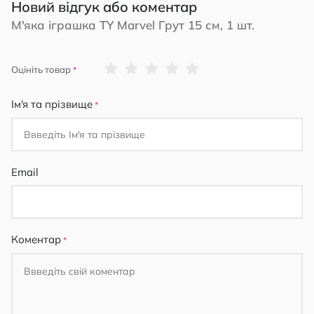
Новий відгук або коментар
М'яка іграшка TY Marvel Грут 15 см, 1 шт.
1
2
3
4
5
Оцініть товар
star
stars
stars
stars
stars
Ім'я та прізвище
Email
Коментар