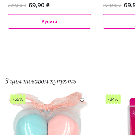
69,90 ₴
69,
229,00 ₴
229,00 ₴
Купити
З цим товаром купують
-69%
-34%