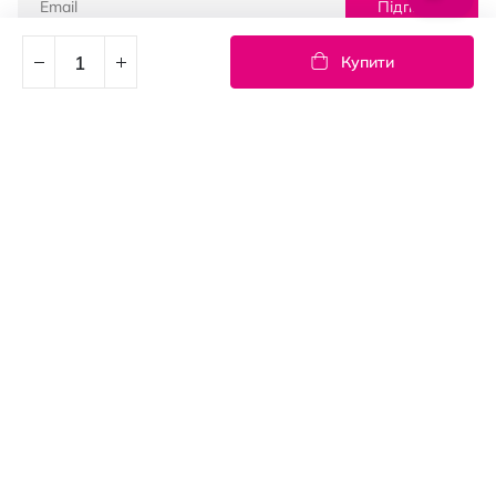
Підписка
Купити
© PROSTOR, 2005 - 2026
Графік роботи: 09:00-21:00
КЛІЄНТАМ
Оплата і доставка
Повернення товарів
Угода користувача
Контакти
Блог