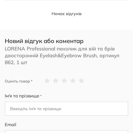
Немає відгуків
Новий відгук або коментар
LORENA Professional пензлик для вій та брів
двосторонній Eyelash&Eyebrow Brush, артикул
862, 1 шт
1
2
3
4
5
Оцініть товар
star
stars
stars
stars
stars
Ім'я та прізвище
Email