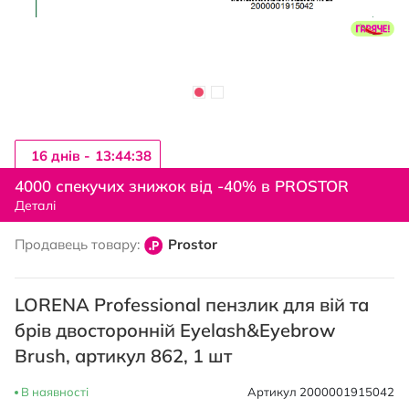
16 днiв -
13:44:37
Перейти
до
4000 спекучих знижок від -40% в PROSTOR
початку
Деталі
галереї
зображень
Продавець товару:
Prostor
LORENA Professional пензлик для вій та
брів двосторонній Eyelash&Eyebrow
Brush, артикул 862, 1 шт
В наявності
Артикул
2000001915042