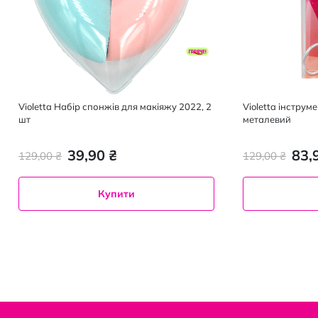
Violetta Набір спонжів для макіяжу 2022, 2
Violetta інструм
шт
металевий
39,90 ₴
83,
129,00 ₴
129,00 ₴
Купити