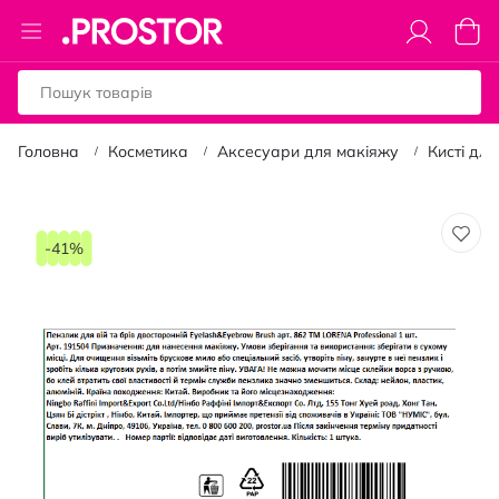
Toggle
Коши
Nav
Головна
Косметика
Аксесуари для макіяжу
Кисті дл
Перейти
до
-41%
кінця
галереї
зображень