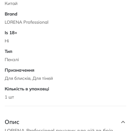
Китай
LORENA Professional
Ні
Пензлі
Для блисків, Для тіней
1 шт
Опис
LORENA Professional пензлик для вій та брів