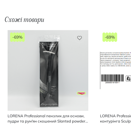
Схожі товари
-69%
-69%
LORENA Professional пензлик для основи,
LORENA Professi
пудри та рум'ян скошений Slanted powder
контурінга Sculp
Brush, 1 шт
867, 1 шт