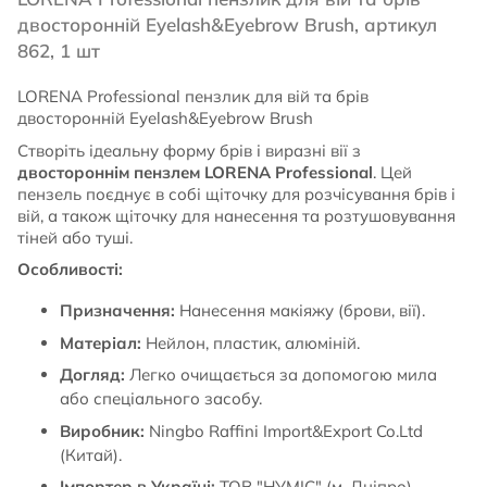
двосторонній Eyelash&Eyebrow Brush, артикул
862, 1 шт
LORENA Professional пензлик для вій та брів
двосторонній Eyelash&Eyebrow Brush
Створіть ідеальну форму брів і виразні вії з
двостороннім пензлем LORENA Professional
. Цей
пензель поєднує в собі щіточку для розчісування брів і
вій, а також щіточку для нанесення та розтушовування
тіней або туші.
Особливості:
Призначення:
Нанесення макіяжу (брови, вії).
Матеріал:
Нейлон, пластик, алюміній.
Догляд:
Легко очищається за допомогою мила
або спеціального засобу.
Виробник:
Ningbo Raffini Import&Export Co.Ltd
(Китай).
Імпортер в Україні:
ТОВ "НУМІС" (м. Дніпро).