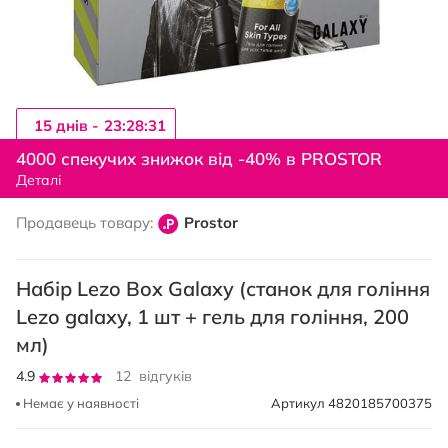
15 днiв -
23:28:31
Перейти
до
4000 спекучих знижок від -40% в PROSTOR
початку
Деталі
галереї
зображень
Продавець товару:
Prostor
Набір Lezo Box Galaxy (станок для гоління
Lezo galaxy, 1 шт + гель для гоління, 200
мл)
Рейтинг:
4.9
12
відгуків
97
100
% of
Немає у наявності
Артикул
4820185700375