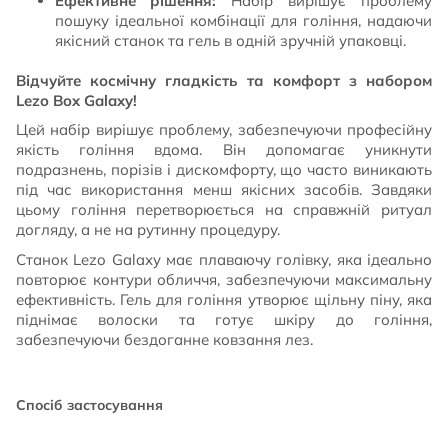
Ефективне рішення:
Набір вирішує проблему
пошуку ідеальної комбінації для гоління, надаючи
якісний станок та гель в одній зручній упаковці.
Відчуйте космічну гладкість та комфорт з набором
Lezo Box Galaxy!
Цей набір вирішує проблему, забезпечуючи професійну
якість гоління вдома. Він допомагає уникнути
подразнень, порізів і дискомфорту, що часто виникають
під час використання менш якісних засобів. Завдяки
цьому гоління перетворюється на справжній ритуал
догляду, а не на рутинну процедуру.
Станок Lezo Galaxy має плаваючу голівку, яка ідеально
повторює контури обличчя, забезпечуючи максимальну
ефективність. Гель для гоління утворює щільну піну, яка
піднімає волоски та готує шкіру до гоління,
забезпечуючи бездоганне ковзання лез.
Спосіб застосування