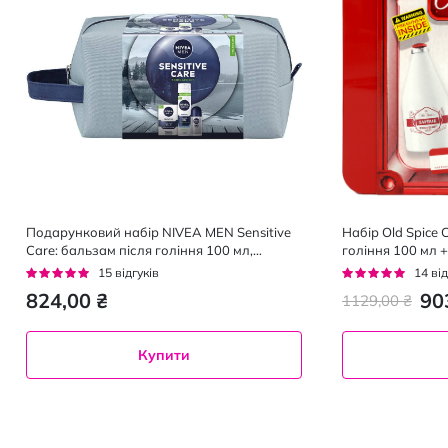
Подарунковий набір NIVEA MEN Sensitive
Набір Old Spice 
Care: бальзам після гоління 100 мл,
гоління 100 мл 
косметичка 1 шт., гель для гоління 200 мл,
Гель для душу 2
Рейтинг:
Рейтинг:
15
відгуків
14
від
дезодорант кульковий 50 мл
92%
94%
824,00 ₴
90
1129,00 ₴
Купити