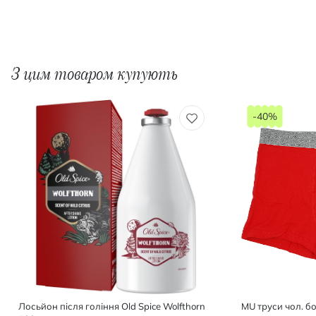
З цим товаром купують
-40%
Лосьйон після гоління Old Spice Wolfthorn
MU труси чол. бо