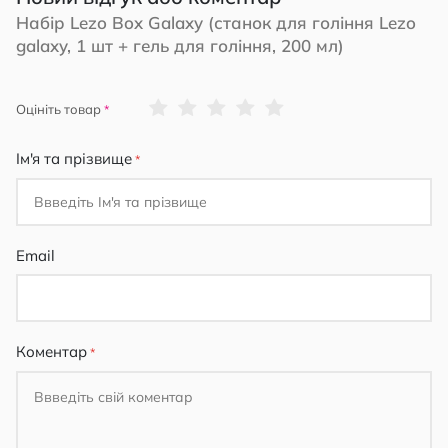
Набір Lezo Box Galaxy (станок для гоління Lezo
galaxy, 1 шт + гель для гоління, 200 мл)
1
2
3
4
5
Оцініть товар
star
stars
stars
stars
stars
Ім'я та прізвище
Email
Коментар