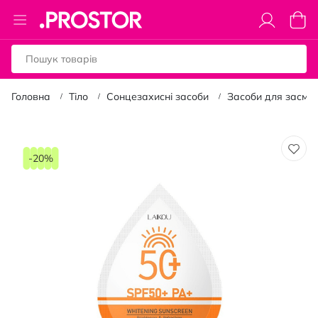
Toggle
Коши
Nav
Головна
Тіло
Сонцезахисні засоби
Засоби для засма
Перейти
до
-20%
кінця
галереї
зображень