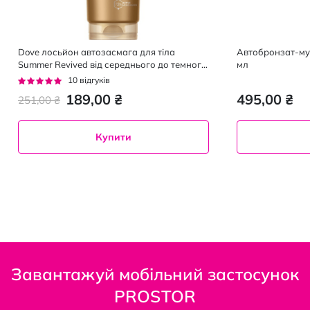
Dove лосьйон автозасмага для тіла
Автобронзат-мус
Summer Revived від середнього до темного,
мл
200мл
Рейтинг:
10
відгуків
96%
189,00 ₴
495,00 ₴
251,00 ₴
Купити
Завантажуй мобільний застосунок
PROSTOR