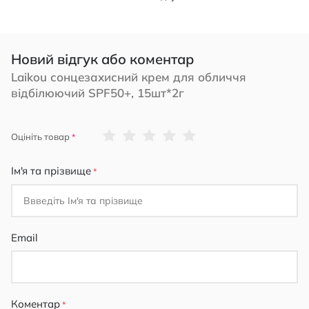
Новий відгук або коментар
Laikou сонцезахисний крем для обличчя
відбілюючий SPF50+, 15шт*2г
1
2
3
4
5
Оцініть товар
star
stars
stars
stars
stars
Ім'я та прізвище
Email
Коментар