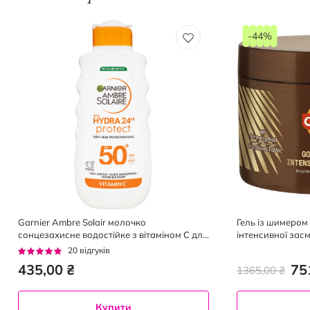
-44%
Garnier Ambre Solair молочко
Гель із шимеро
сонцезахисне водостійке з вітаміном С для
інтенсивної зас
зволоження шкіри SPF50, 175мл
Рейтинг:
20
відгуків
92%
435,00 ₴
75
1365,00 ₴
Купити