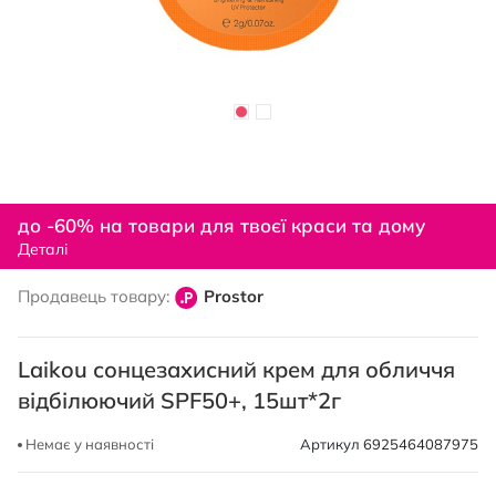
Перейти
до
до -60% на товари для твоєї краси та дому
початку
Деталі
галереї
зображень
Продавець товару:
Prostor
Laikou сонцезахисний крем для обличчя
відбілюючий SPF50+, 15шт*2г
Немає у наявності
Артикул
6925464087975