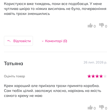
Користуюся вже тиждень, поки все подобаєця. У мене
чутлива шкіра то ніяких висипань не було, почервоніння
навіть трохи зменшились
0
0
Відповісти
Коментарі (
0
)
Татьяна
26 лип. 2026 р.
Оцініть товар
Крем хароший але приїхала трохи примята коробка.
Сам тюбік цілий. зволожує класно, нарікань на якість
самого крему не маю
0
0