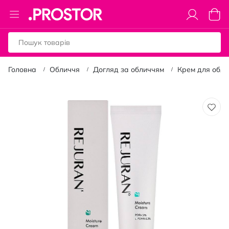
Toggle
Коши
Nav
Головна
Обличчя
Догляд за обличчям
Крем для обли
Перейти
до
кінця
галереї
зображень