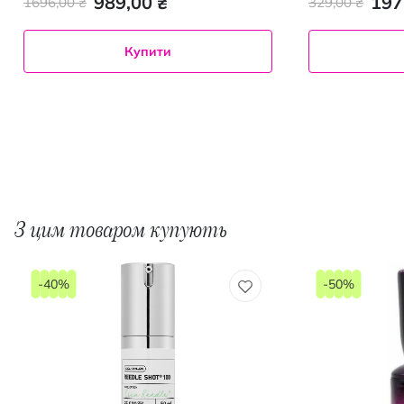
989,00 ₴
197
1696,00 ₴
329,00 ₴
Купити
З цим товаром купують
-40%
-50%