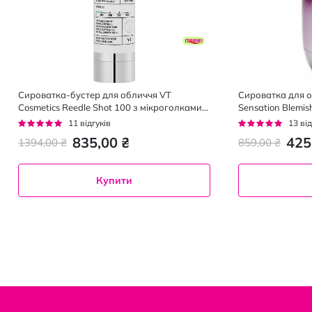
Сироватка-бустер для обличчя VT
Сироватка для о
Cosmetics Reedle Shot 100 з мікроголками
Sensation Blemi
та екстрактом центели 50 мл
пор 30 мл
Рейтинг:
Рейтинг:
11
відгуків
13
від
95%
95%
835,00 ₴
425
1394,00 ₴
859,00 ₴
Купити