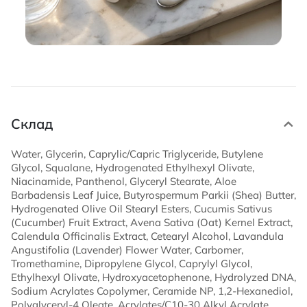
Склад
Water, Glycerin, Caprylic/Capric Triglyceride, Butylene
Glycol, Squalane, Hydrogenated Ethylhexyl Olivate,
Niacinamide, Panthenol, Glyceryl Stearate, Aloe
Barbadensis Leaf Juice, Butyrospermum Parkii (Shea) Butter,
Hydrogenated Olive Oil Stearyl Esters, Cucumis Sativus
(Cucumber) Fruit Extract, Avena Sativa (Oat) Kernel Extract,
Calendula Officinalis Extract, Cetearyl Alcohol, Lavandula
Angustifolia (Lavender) Flower Water, Carbomer,
Tromethamine, Dipropylene Glycol, Caprylyl Glycol,
Ethylhexyl Olivate, Hydroxyacetophenone, Hydrolyzed DNA,
Sodium Acrylates Copolymer, Ceramide NP, 1,2-Hexanediol,
Polyglyceryl-4 Oleate, Acrylates/C10-30 Alkyl Acrylate