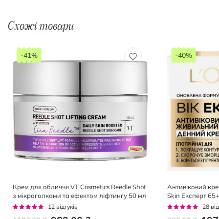
Схожі товари
-41%
-40%
Крем для обличчя VT Cosmetics Reedle Shot
Антивіковий крем
з мікроголками та ефектом ліфтингу 50 мл
Skin Експерт 65
Рейтинг:
Рейтинг:
12
відгуків
28
від
92%
93%