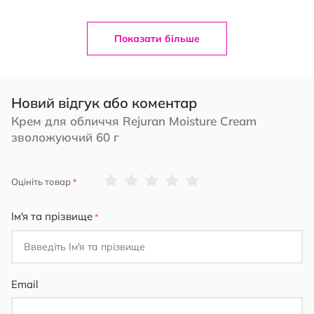
Показати більше
Новий відгук або коментар
Крем для обличчя Rejuran Moisture Cream
зволожуючий 60 г
1
2
3
4
5
Оцініть товар
star
stars
stars
stars
stars
Ім'я та прізвище
Email