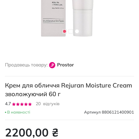
Перейти
до
Продавець товару:
Prostor
початку
галереї
зображень
Крем для обличчя Rejuran Moisture Cream
зволожуючий 60 г
Рейтинг:
4.7
20
відгуків
94
100
% of
В наявності
Артикул
8806121400901
2200,00 ₴