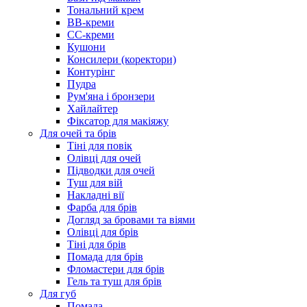
Тональний крем
BB-креми
CC-креми
Кушони
Консилери (коректори)
Контурінг
Пудра
Рум'яна і бронзери
Хайлайтер
Фіксатор для макіяжу
Для очей та брів
Тіні для повік
Олівці для очей
Підводки для очей
Туш для вій
Накладні вії
Фарба для брів
Догляд за бровами та віями
Олівці для брів
Тіні для брів
Помада для брів
Фломастери для брів
Гель та туш для брів
Для губ
Помада