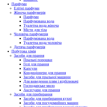
Парфуми
Елітні парфуми
Жіноча парфумерія
Парфуми
Парфумована вода
Туалетна вода жіноча
Місти для тіла
Чоловіча парфумерія
Парфумована вода
Туалетна вода чоловіча
Дитяча парфумерія
Побутова хімія
Засоби для прання
Пральні порошки
Гелі для прання
Капсули
Кондиціонери для прання
Засоби для пральної машини
Для виведення плям і відбілювачі
Господарське мило
Аксесуари для прання
Засоби для прибирання
Засоби для прибирання кухні
Засоби для посудомийних машин