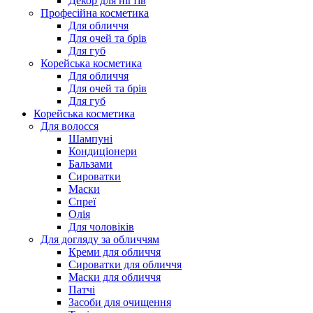
Декор для нігтів
Професійна косметика
Для обличчя
Для очей та брів
Для губ
Корейська косметика
Для обличчя
Для очей та брів
Для губ
Корейська косметика
Для волосся
Шампуні
Кондиціонери
Бальзами
Сироватки
Маски
Спреї
Олія
Для чоловіків
Для догляду за обличчям
Креми для обличчя
Сироватки для обличчя
Маски для обличчя
Патчі
Засоби для очищення