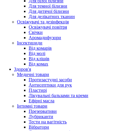
Для білої білизни
Для темної білизни
Для дитячої білизни
Для делікатних тканин
Освіжувачі та дезінфекція
Освіжувачі повітря
Свічки
Аромадифузори
Інсектициди
Від комарів
Від молі
Від кліщів
Від комах
Здоров'я
Медичні товари
Протизастудні засоби
Антисептики для рук
Пластирі
Лікувальні бальзами та креми
Ефірні масла
Інтимні товари
Презервативи
Лубриканти
Тести на вагітність
Вібратори