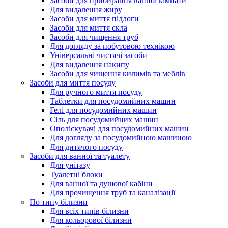
Засоби для прибирання ванної кімнати
Для видалення жиру
Засоби для миття підлоги
Засоби для миття скла
Засоби для чищення труб
Для догляду за побутовою технікою
Універсальні чистячі засоби
Для видалення накипу
Засоби для чищення килимів та меблів
Засоби для миття посуду
Для ручного миття посуду
Таблетки для посудомийних машин
Гелі для посудомийних машин
Сіль для посудомийних машин
Ополіскувачі для посудомийних машин
Для догляду за посудомийною машиною
Для дитячого посуду
Засоби для ванної та туалету
Для унітазу
Туалетні блоки
Для ванної та душової кабіни
Для прочищення труб та каналізації
По типу білизни
Для всіх типів білизни
Для кольорової білизни