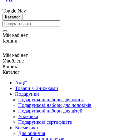
Toggle Nav
Каталог
Мій кабінет
Кошик
Мій кабінет
Улюблене
Кошик
Каталог
Акції
Товари зі Знижками
Подарунки
Подарункові набори для жінок
Подарункові набори для чоловіків
Подарункові набори для дітей
Упаковка
Подарункові сертифікати
Косметика
Для обличчя
Бази під макіяж