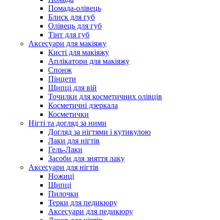
Помада-олівець
Блиск для губ
Олівець для губ
Тінт для губ
Аксесуари для макіяжу
Кисті для макіяжу
Аплікатори для макіяжу
Спонж
Пінцети
Щипці для вій
Точилки для косметичних олівців
Косметичні дзеркала
Косметички
Нігті та догляд за ними
Догляд за нігтями і кутикулою
Лаки для нігтів
Гель-Лаки
Засоби для зняття лаку
Аксесуари для нігтів
Ножиці
Щипці
Пилочки
Терки для педикюру
Аксесуари для педикюру