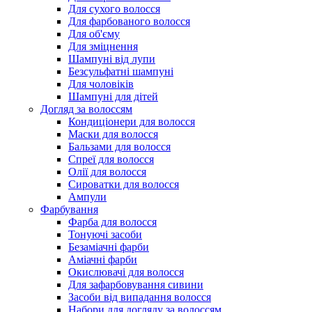
Для сухого волосся
Для фарбованого волосся
Для об'єму
Для зміцнення
Шампуні від лупи
Безсульфатні шампуні
Для чоловіків
Шампуні для дітей
Догляд за волоссям
Кондиціонери для волосся
Маски для волосся
Бальзами для волосся
Спреї для волосся
Олії для волосся
Сироватки для волосся
Ампули
Фарбування
Фарба для волосся
Тонуючі засоби
Безаміачні фарби
Аміачні фарби
Окислювачі для волосся
Для зафарбовування сивини
Засоби від випадання волосся
Набори для догляду за волоссям