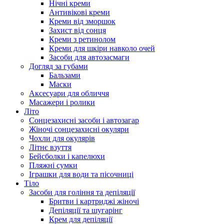
Нічні креми
Антивікові креми
Креми від зморшок
Захист від сонця
Креми з ретинолом
Креми для шкіри навколо очей
Засоби для автозасмаги
Догляд за губами
Бальзами
Маски
Аксесуари для обличчя
Масажери і ролики
Літо
Сонцезахисні засоби і автозагар
Жіночі сонцезахисні окуляри
Чохли для окулярів
Літнє взуття
Бейсболки і капелюхи
Пляжні сумки
Іграшки для води та пісочниці
Тіло
Засоби для гоління та депіляції
Бритви і картриджі жіночі
Депіляції та шугарінг
Крем для депіляції