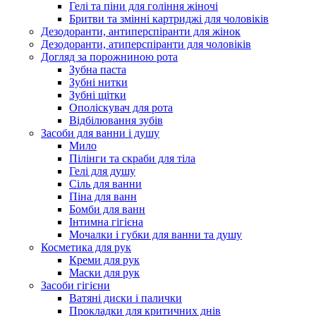
Гелі та піни для гоління жіночі
Бритви та змінні картриджі для чоловіків
Дезодоранти, антиперспіранти для жінок
Дезодоранти, атиперспіранти для чоловіків
Догляд за порожниною рота
Зубна паста
Зубні нитки
Зубні щітки
Ополіскувач для рота
Відбілювання зубів
Засоби для ванни і душу
Мило
Пілінги та скраби для тіла
Гелі для душу
Сіль для ванни
Піна для ванн
Бомби для ванн
Інтимна гігієна
Мочалки і губки для ванни та душу
Косметика для рук
Креми для рук
Маски для рук
Засоби гігієни
Ватяні диски і палички
Прокладки для критичних днів