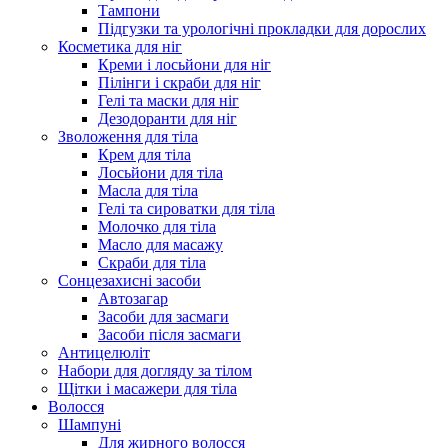
Тампони
Підгузки та урологічні прокладки для дорослих
Косметика для ніг
Креми і лосьйони для ніг
Пілінги і скраби для ніг
Гелі та маски для ніг
Дезодоранти для ніг
Зволоження для тіла
Крем для тіла
Лосьйони для тіла
Масла для тіла
Гелі та сироватки для тіла
Молочко для тіла
Масло для масажу
Скраби для тіла
Сонцезахисні засоби
Автозагар
Засоби для засмаги
Засоби після засмаги
Антицелюліт
Набори для догляду за тілом
Щітки і масажери для тіла
Волосся
Шампуні
Для жирного волосся