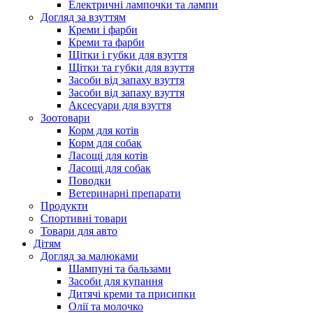
Електричні лампочки та лампи
Догляд за взуттям
Креми і фарби
Креми та фарби
Щітки і губки для взуття
Щітки та губки для взуття
Засоби від запаху взуття
Засоби від запаху взуття
Аксесуари для взуття
Зоотовари
Корм для котів
Корм для собак
Ласощі для котів
Ласощі для собак
Поводки
Ветеринарні препарати
Продукти
Спортивні товари
Товари для авто
Дітям
Догляд за малюками
Шампуні та бальзами
Засоби для купання
Дитячі креми та присипки
Олії та молочко