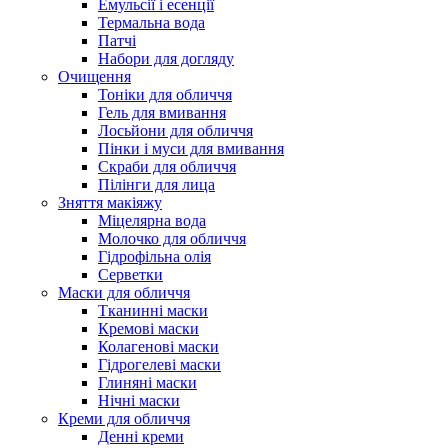
Емульсії і есенції
Термальна вода
Патчі
Набори для догляду
Очищення
Тоніки для обличчя
Гель для вмивання
Лосьйони для обличчя
Пінки і муси для вмивання
Скраби для обличчя
Пілінги для лица
Зняття макіяжу
Міцелярна вода
Молочко для обличчя
Гідрофільна олія
Серветки
Маски для обличчя
Тканинні маски
Кремові маски
Колагенові маски
Гідрогелеві маски
Глиняні маски
Нічні маски
Креми для обличчя
Денні креми