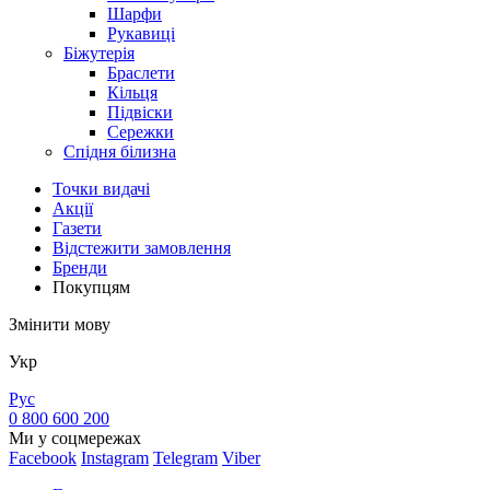
Шарфи
Рукавиці
Біжутерія
Браслети
Кільця
Підвіски
Сережки
Спідня білизна
Точки видачi
Акції
Газети
Відстежити замовлення
Бренди
Покупцям
Змінити мову
Укр
Рус
0 800 600 200
Ми у соцмережах
Facebook
Instagram
Telegram
Viber