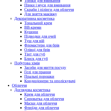
Тоніки для вмивання
Пінки і муси для вмивання
Скраби і пілінги для обличчя
Для зняття макіяжу
Декоративна косметика
Тональний крем
BB-креми
Кушони
Підводки для очей
Туш для вій
Фломастери для брів
Олівці для брів
Тінт для губ
Блиск для губ
Побутова хімія
Засоби для миття посуду
Гелі для прання
Пральні порошки
Кондиціонери та ополіскувачі
Обличчя
Доглядова косметика
Крем для обличчя
Сироватка для обличчя
Маски для обличчя
Флюїди для обличчя