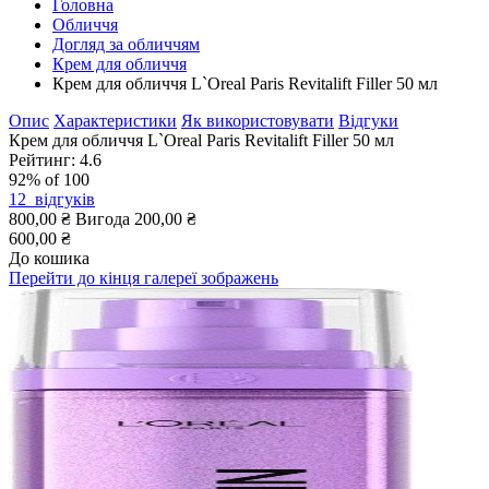
Головна
Обличчя
Догляд за обличчям
Крем для обличчя
Крем для обличчя L`Oreal Paris Revitalift Filler 50 мл
Опис
Характеристики
Як використовувати
Відгуки
Крем для обличчя L`Oreal Paris Revitalift Filler 50 мл
Рейтинг:
4.6
92
% of
100
12
відгуків
800,00 ₴
Вигода
200,00 ₴
600,00 ₴
До кошика
Перейти до кінця галереї зображень