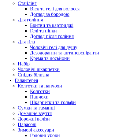
Стайлінг
Віск та гелі для волосся
Догляд за бородою
Для гоління
Бритви та картриджі
Гелі та пінки
Догляд після гоління
Для тіла
Чоловічі гелі для душу
Дезодоранти та антиперспіранти
Крема та лосьйони
Набір
Чоловічі шкарпетки
Спідня білизна
Галантерея
Колготки та панчохи
Колготки
Панчохи
Шкарпетки та гольфи
Сумки та гаманці
Домашнє взуття
Дорожні валізи
Парасолі
Зимові аксесуари
Головні убори