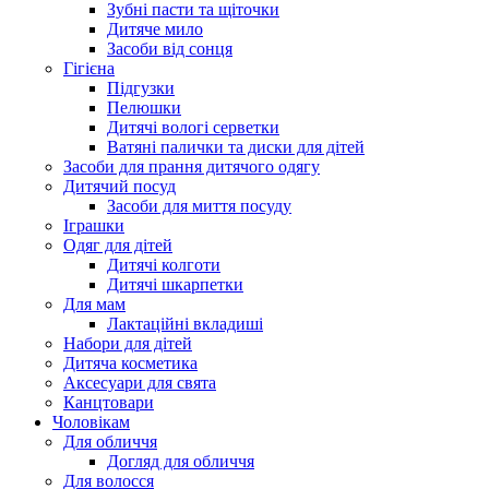
Зубні пасти та щіточки
Дитяче мило
Засоби від сонця
Гігієна
Підгузки
Пелюшки
Дитячі вологі серветки
Ватяні палички та диски для дітей
Засоби для прання дитячого одягу
Дитячий посуд
Засоби для миття посуду
Іграшки
Одяг для дітей
Дитячі колготи
Дитячі шкарпетки
Для мам
Лактаційні вкладиші
Набори для дітей
Дитяча косметика
Аксесуари для свята
Канцтовари
Чоловікам
Для обличчя
Догляд для обличчя
Для волосся