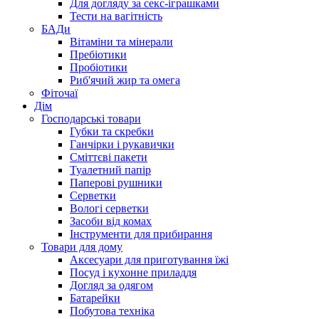
Для догляду за секс-іграшками
Тести на вагітність
БАДи
Вітаміни та мінерали
Пребіотики
Пробіотики
Риб'ячий жир та омега
Фіточаї
Дім
Господарські товари
Губки та скребки
Ганчірки і рукавички
Сміттєві пакети
Туалетний папір
Паперові рушники
Серветки
Вологі серветки
Засоби від комах
Інструменти для прибирання
Товари для дому
Аксесуари для приготування їжі
Посуд і кухонне приладдя
Догляд за одягом
Батарейки
Побутова техніка