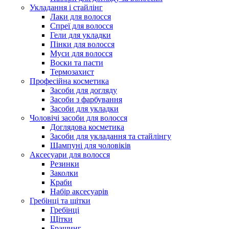
Укладання і стайлінг
Лаки для волосся
Спреї для волосся
Гели для укладки
Пінки для волосся
Муси для волосся
Воски та пасти
Термозахист
Професійна косметика
Засоби для догляду
Засоби з фарбування
Засоби для укладки
Чоловічі засоби для волосся
Доглядова косметика
Засоби для укладання та стайлінгу
Шампуні для чоловіків
Аксесуари для волосся
Резинки
Заколки
Краби
Набір аксесуарів
Гребінці та щітки
Гребінці
Щітки
Брашинг