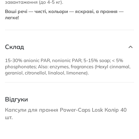
завантаження (до 4-5 кг).
Ваші речі — чисті, кольори — яскраві, а прання —
легке!
Склад
15-30% anionic PAR, nonionic PAR; 5-15% soap; < 5%
phosphonates; Also: enzymes, fragrances (Hexyl cinnamal,
geraniol, citronellol, linalool, limonene).
Відгуки
Капсули для прання Power-Caps Losk Колір 40
шт.