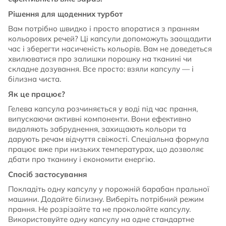
Рішення для щоденних турбот
Вам потрібно швидко і просто впоратися з пранням
кольорових речей? Ці капсули допоможуть заощадити
час і зберегти насиченість кольорів. Вам не доведеться
хвилюватися про залишки порошку на тканині чи
складне дозування. Все просто: взяли капсулу — і
білизна чиста.
Як це працює?
Гелева капсула розчиняється у воді під час прання,
випускаючи активні компоненти. Вони ефективно
видаляють забруднення, захищають кольори та
дарують речам відчуття свіжості. Спеціальна формула
працює вже при низьких температурах, що дозволяє
дбати про тканину і економити енергію.
Спосіб застосування
Покладіть одну капсулу у порожній барабан пральної
машини. Додайте білизну. Виберіть потрібний режим
прання. Не розрізайте та не проколюйте капсулу.
Використовуйте одну капсулу на одне стандартне