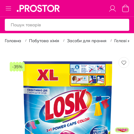
Toggle
Коши
Nav
Головна
Побутова хімія
Засоби для прання
Гелеві к
Перейти
до
-35%
кінця
галереї
зображень