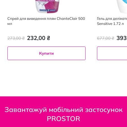
Спрей для виведення плям ChanteClair 500
Гель для делікат
мл
Sensitive 1.72 л
232,00 ₴
393
273,00 ₴
677,00 ₴
Купити
Завантажуй мобільний застосунок
PROSTOR