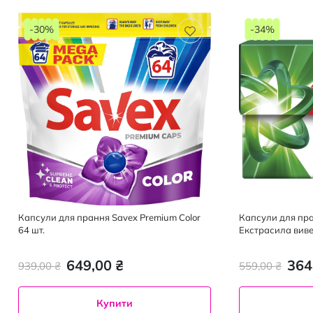
-30%
-34%
Капсули для прання Savex Premium Color
Капсули для пра
64 шт.
Екстрасила виве
649,00 ₴
364
939,00 ₴
559,00 ₴
Купити