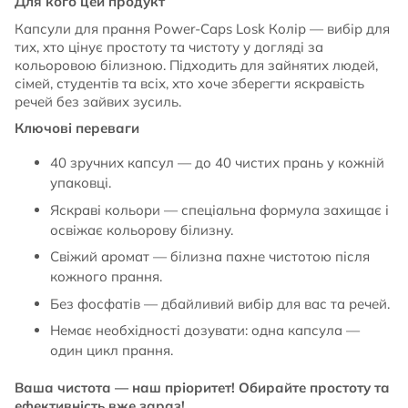
Для кого цей продукт
Капсули для прання Power-Caps Losk Колір — вибір для
тих, хто цінує простоту та чистоту у догляді за
кольоровою білизною. Підходить для зайнятих людей,
сімей, студентів та всіх, хто хоче зберегти яскравість
речей без зайвих зусиль.
Ключові переваги
40 зручних капсул — до 40 чистих прань у кожній
упаковці.
Яскраві кольори — спеціальна формула захищає і
освіжає кольорову білизну.
Свіжий аромат — білизна пахне чистотою після
кожного прання.
Без фосфатів — дбайливий вибір для вас та речей.
Немає необхідності дозувати: одна капсула —
один цикл прання.
Ваша чистота — наш пріоритет! Обирайте простоту та
ефективність вже зараз!