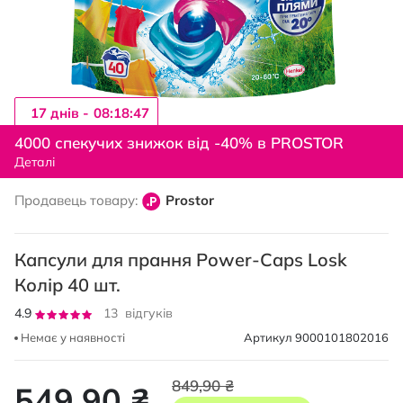
17 днiв -
08:18:46
Перейти
до
4000 спекучих знижок від -40% в PROSTOR
початку
Деталі
галереї
зображень
Продавець товару:
Prostor
Капсули для прання Power-Caps Losk
Колір 40 шт.
Рейтинг:
4.9
13
відгуків
97
100
% of
Немає у наявності
Артикул
9000101802016
849,90 ₴
549,90 ₴