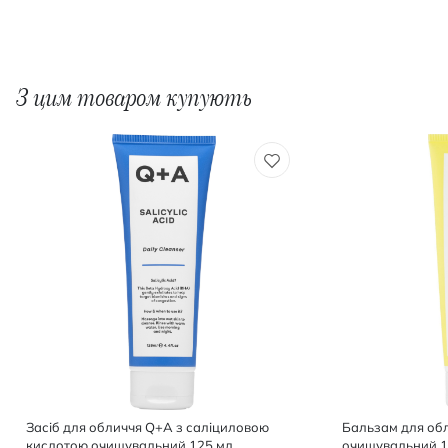
З цим товаром купують
Засіб для обличчя Q+A з саліциловою
Бальзам для об
кислотою очищувальний 125 мл
очищувальний 1