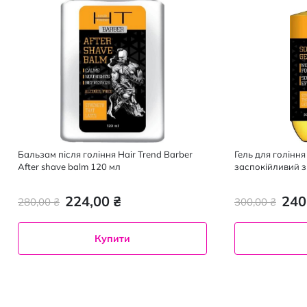
Бальзам після гоління Hair Trend Barber
Гель для гоління
After shave balm 120 мл
заспокійливий з
224,00 ₴
240
280,00 ₴
300,00 ₴
Купити