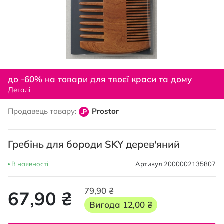
Перейти
до
до -60% на товари для твоєї краси та дому
початку
Деталі
галереї
зображень
Продавець товару:
Prostor
Гребінь для бороди SKY дерев'яний
В наявності
Артикул
2000002135807
79,90 ₴
67,90 ₴
Вигода
12,00 ₴