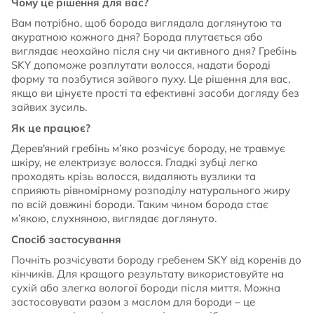
Чому це рішення для вас?
Вам потрібно, щоб борода виглядала доглянутою та
акуратною кожного дня? Борода плутається або
виглядає неохайно після сну чи активного дня? Гребінь
SKY допоможе розплутати волосся, надати бороді
форму та позбутися зайвого пуху. Це рішення для вас,
якщо ви цінуєте прості та ефективні засоби догляду без
зайвих зусиль.
Як це працює?
Дерев'яний гребінь м’яко розчісує бороду, не травмує
шкіру, не електризує волосся. Гладкі зубці легко
проходять крізь волосся, видаляють вузлики та
сприяють рівномірному розподілу натурального жиру
по всій довжині бороди. Таким чином борода стає
м’якою, слухняною, виглядає доглянуто.
Спосіб застосування
Почніть розчісувати бороду гребенем SKY від коренів до
кінчиків. Для кращого результату використовуйте на
сухій або злегка вологої бороди після миття. Можна
застосовувати разом з маслом для бороди – це