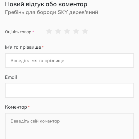
Новий відгук або коментар
Гребінь для бороди SKY дерев'яний
1
2
3
4
5
Оцініть товар
star
stars
stars
stars
stars
Ім'я та прізвище
Email
Коментар