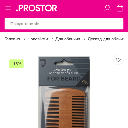
Toggle
Коши
Nav
Головна
Чоловікам
Для обличчя
Догляд для обличчя
Перейти
до
-15%
кінця
галереї
зображень