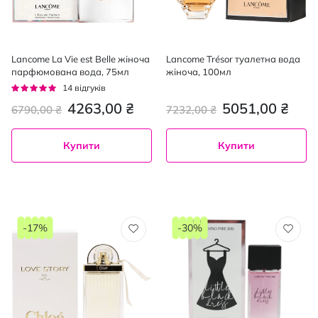
Lancome La Vie est Belle жіноча
Lancome Trésor туалетна вода
парфюмована вода, 75мл
жіноча, 100мл
Рейтинг:
14
відгуків
93%
4263,00 ₴
5051,00 ₴
6790,00 ₴
7232,00 ₴
Купити
Купити
-17%
-30%