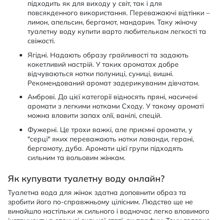
підходить як для виходу у світ, так і для
повсякденного використання. Переважаючі відтінки –
лимон, апельсин, бергамот, мандарин. Таку жіночу
туалетну воду купити варто любителькам легкості та
свіжості.
Ягідні. Надають образу грайливості та задають
кокетливий настрій. У таких ароматах добре
відчуваються нотки полуниці, суниці, вишні.
Рекомендований аромат задерикуваним дівчатам.
Амброві. До цієї категорії відносять пряні, насичені
аромати з легкими нотками Сходу. У такому ароматі
можна вловити запах олії, ванілі, спецій.
Фужерні. Це трохи важкі, але приємні аромати, у
"серці" яких переважають нотки лаванди, герані,
бергамоту, дуба. Аромати цієї групи підходять
сильним та вольовим жінкам.
Як купувати туалетну воду онлайн?
Туалетна вода для жінок здатна доповнити образ та
зробити його по-справжньому цілісним. Людство ще не
винайшло настільки ж сильного і водночас легко вловимого