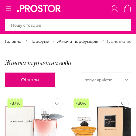
Toggle
Коши
Nav
Головна
Парфуми
Жіноча парфумерія
Туалетна вод
Жіноча туалетна вода
Фільтри
-37%
-30%