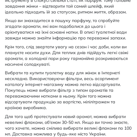
інструменту в спокусі сильної статі, як парфум. Тому головне
завдання жінки – відтворити той самий шлейф, який
ідеально підходить їй за статусом, ритмом життя, образом.
Якщо ви знаходитеся в пошуку парфуму, то спробуйте
згадати аромати, які вам подобалися до цього і
орієнтуватися на їхні основні нотки. В описі туалетної води
завжди можна знайти інформацію про переважні запахи.
Крім того, слід звертати увагу на сезон і час доби, коли ви
плануєте носити духи. Для теплих днів підійдуть легкі свіжі
аромати, а холодної пори року гармонійно розкриваються
насичені солодкуваті.
Вибрати та купити туалетну воду для жінок в Інтернеті
нескладно. Використовуючи фільтри, весь асортимент
каталогу інтернет-магазину можна легко відсортувати.
Покупець може вибрати фільтр з типом ароматів та
переважаючими нотками в ньому. Крім того можна
відсортувати продукцію за вартістю, мілілітражем та
країною виробника.
Для того щоб протестувати новий аромат, можна вибрати
невеликі флакони, об'ємом 30-50 мл. Якщо ви точно знаєте,
чого хочете, можна сміливо вибирати великі флакони по 100
мл. Доставка можлива у будь-яке місто України.