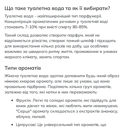
Що таке туалетна вода та як її вибирати?
Туалетна вода - найпоширеніший тип парфумерії.
Концентрація ароматичних речовин у туалетній воді
становить 7-10% при вмісті спирту 80-85%.
Такий склад дозволяє створити парфум, який не
відрізняється різкістю, створює тонкий шлейф і підходить
для використання кілька разів на добу, що особливо
важливо за швидкого ритму життя, проживання в умовах
жаркого клімату, занять спортом.
Типи ароматів
Жіноча туалетна вода здатна доповнити будь-який образ
ніжною хмарою аромату, але лише за умови, що вона
правильно підібрана. Поділяють кілька груп ароматів,
залежно від того, які нотки в них переважають:
Фрукти. Легкі та солодкі аромати, які підійдуть для
юних дівчат та жінок, які люблять жити невимушено.
"Серце" аромату складається з екстрактів ананасу,
яблука, папайї.
Цитрусові. Це універсальний тип ароматів, що