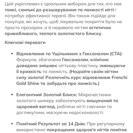
Цей укріплювач є ідеальним вибором для тих, хто має
тонкі, схильні до розшарування та ламкості нігті
і
потребує ефективної терапії. Він також підійде для
покупців, які хочуть, щоб лікувальне покриття було не
просто прозорим, а й надавало нігтям
естетично
привабливого, теплого золотистого блиску
.
Ключові переваги
Відновлення та Ущільнення з Гексаналем (CTA):
Формула, збагачена
Гексаналем
,
клінічно
доведено зміцнює
нігтьову пластину,
зменшуючи
її крихкість
та ламкість.
(Надайте своїм нігтям
силу золота! Розпочніть курс відновлення Frenchi
Gold Shine та забудьте про ламкість.)
Елегантний Золотий Блиск:
Мікрочастинки
золотого шимеру забезпечують
вишуканий та
здоровий вигляд
, роблячи нігті сяючими та
доглянутими, маскуючи недосконалості.
Помітний Результат за 14 Днів:
При регулярному
використанні
покращення здоров'я нігтів помітне