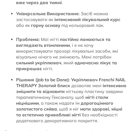
вже через два тижні
.
Універсальне Використання:
Засіб можна
застосовувати як
інтенсивний лікувальний курс
або як
гарну основу
під кольоровий лак.
Проблема:
Мої нігті
постійно ламаються та
виглядають втомленими
, і я не хочу
використовувати прозорі лікувальні засоби, які
візуально нічого не змінюють. Мені потрібен
сильний укріплювач
, який
одночасно лікує та
прикрашає
нігті.
Рішення (Job to be Done):
Укріплювач Frenchi NAIL
THERAPY Золотий блиск
дозволяє мені
інтенсивно
зміцнити та відновити
нігтьову пластину завдяки
терапевтичному Гексаналу, щоб
нігті стали
міцнішими
, а також надати їм
дорогоцінного
золотистого сяйва
, щоб я міг
мати здорові, міцні
та естетично привабливі нігті
без необхідності
додаткового декоративного покриття.