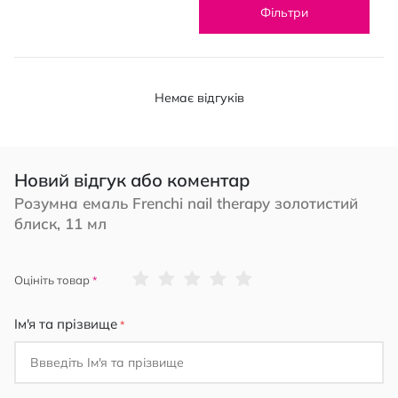
Фільтри
Немає відгуків
Новий відгук або коментар
Розумна емаль Frenchi nail therapy золотистий
блиск, 11 мл
1
2
3
4
5
Оцініть товар
star
stars
stars
stars
stars
Ім'я та прізвище