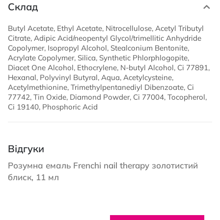
Склад
Butyl Acetate, Ethyl Acetate, Nitrocellulose, Acetyl Tributyl
Citrate, Adipic Acid/neopentyl Glycol/trimellitic Anhydride
Copolymer, Isopropyl Alcohol, Stealconium Bentonite,
Acrylate Copolymer, Silica, Synthetic Phlorphlogopite,
Diacet One Alcohol, Ethocrylene, N-butyl Alcohol, Ci 77891,
Hexanal, Polyvinyl Butyral, Aqua, Acetylcysteine,
Acetylmethionine, Trimethylpentanediyl Dibenzoate, Ci
77742, Tin Oxide, Diamond Powder, Ci 77004, Tocopherol,
Ci 19140, Phosphoric Acid
Відгуки
Розумна емаль Frenchi nail therapy золотистий
блиск, 11 мл