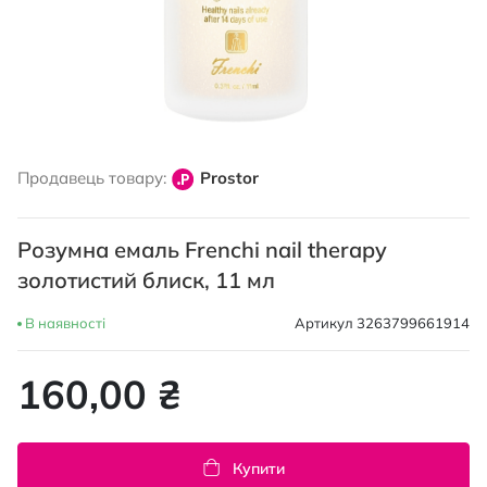
Перейти
до
Продавець товару:
Prostor
початку
галереї
зображень
Розумна емаль Frenchi nail therapy
золотистий блиск, 11 мл
В наявності
Артикул
3263799661914
160,00 ₴
Купити