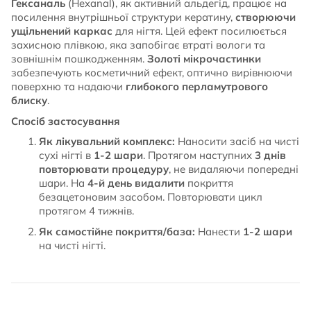
Гексаналь
(Hexanal), як активний альдегід, працює на
посилення внутрішньої структури кератину,
створюючи
ущільнений каркас
для нігтя. Цей ефект посилюється
захисною плівкою, яка запобігає втраті вологи та
зовнішнім пошкодженням.
Золоті мікрочастинки
забезпечують косметичний ефект, оптично вирівнюючи
поверхню та надаючи
глибокого перламутрового
блиску
.
Спосіб застосування
Як лікувальний комплекс:
Наносити засіб на чисті
сухі нігті в
1-2 шари
. Протягом наступних
3 днів
повторювати процедуру
, не видаляючи попередні
шари. На
4-й день видалити
покриття
безацетоновим засобом. Повторювати цикл
протягом 4 тижнів.
Як самостійне покриття/база:
Нанести
1-2 шари
на чисті нігті.