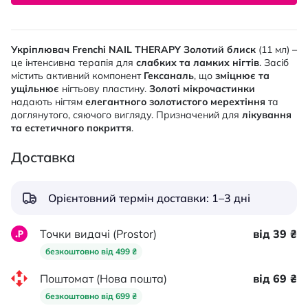
Укріплювач Frenchi NAIL THERAPY Золотий блиск
(11 мл) –
це інтенсивна терапія для
слабких та ламких нігтів
. Засіб
містить активний компонент
Гексаналь
, що
зміцнює та
ущільнює
нігтьову пластину.
Золоті мікрочастинки
надають нігтям
елегантного золотистого мерехтіння
та
доглянутого, сяючого вигляду. Призначений для
лікування
та естетичного покриття
.
Доставка
Орієнтовний термін доставки: 1–3 дні
Точки видачі (Prostor)
від 39 ₴
безкоштовно від 499 ₴
Поштомат (Нова пошта)
від 69 ₴
безкоштовно від 699 ₴