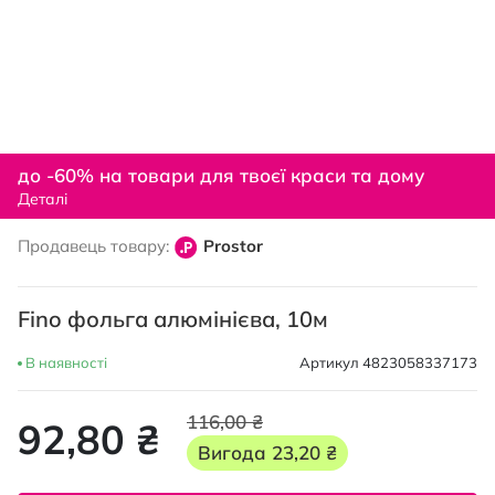
Перейти
до
до -60% на товари для твоєї краси та дому
початку
Деталі
галереї
зображень
Продавець товару:
Prostor
Fino фольга алюмінієва, 10м
В наявності
Артикул
4823058337173
116,00 ₴
92,80 ₴
Вигода
23,20 ₴