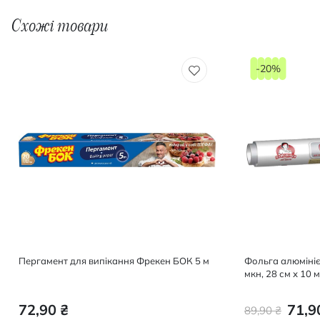
Схожі товари
-20%
Пергамент для випiкання Фрекен БОК 5 м
Фольга алюмініє
мкн, 28 см х 10 м
72,90 ₴
71,9
89,90 ₴