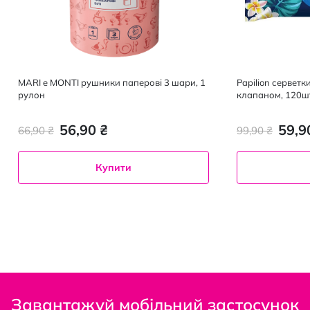
MARI e MONTI рушники паперові 3 шари, 1
Papilion серветки
рулон
клапаном, 120ш
56,90 ₴
59,9
66,90 ₴
99,90 ₴
Купити
Завантажуй мобільний застосунок