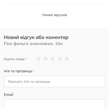
Немає відгуків
Новий відгук або коментар
Fino фольга алюмінієва, 10м
1
2
3
4
5
Оцініть товар
star
stars
stars
stars
stars
Ім'я та прізвище
Email