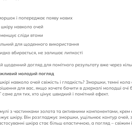
оршок і попереджає появу нових
 шкіру навколо очей
зменшує сліди втоми
еальний для щоденного використання
видко вбирається, не залишає липкості
й щоденний догляд для помітного результату вже через кіль
ажливий молодий погляд
кірі навколо очей свіжість і гладкість? Зморшки, темні кола 
ішення для вас, якщо хочете бачити в дзеркалі молодші очі б
 саме для тих, хто цінує швидкий і помітний ефект.
мулі з частинками золота та активними компонентами, крем
ложує шкіру. Він розгладжує зморшки, ущільнює контур очей,
стосуванні шкіра стає більш еластичною, а погляд – свіжим і