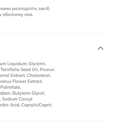
хами розподіліть засіб
у оболонку ока.
num Liquidum, Glycerin,
Ternifolia Seed Oil, Prunus
nel Extract, Cholesterol,
anus Flower Extract,
 Palmitate,
ben, Butylene Glycol,
m, Sodium Cocoyl
bic Acid, Caprylic/Capric