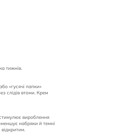
ка тижнів.
або «гусячі лапки»
ез слідів втоми. Крем
 стимулює вироблення
 зменшує набряки й темні
 відкритим.