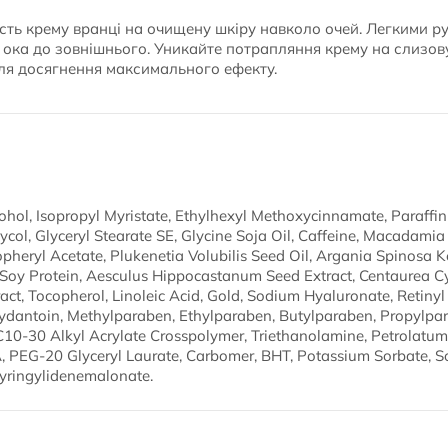
сть крему вранці на очищену шкіру навколо очей. Легкими ру
а ока до зовнішнього. Уникайте потрапляння крему на слизов
ля досягнення максимального ефекту.
ohol, Isopropyl Myristate, Ethylhexyl Methoxycinnamate, Paraffi
col, Glyceryl Stearate SE, Glycine Soja Oil, Caffeine, Macadamia 
heryl Acetate, Plukenetia Volubilis Seed Oil, Argania Spinosa Ker
 Soy Protein, Aesculus Hippocastanum Seed Extract, Centaurea Cy
ct, Tocopherol, Linoleic Acid, Gold, Sodium Hyaluronate, Retinyl
ntoin, Methylparaben, Ethylparaben, Butylparaben, Propylpara
C10-30 Alkyl Acrylate Crosspolymer, Triethanolamine, Petrolatu
 PEG-20 Glyceryl Laurate, Carbomer, BHT, Potassium Sorbate, Sor
 Syringylidenemalonate.