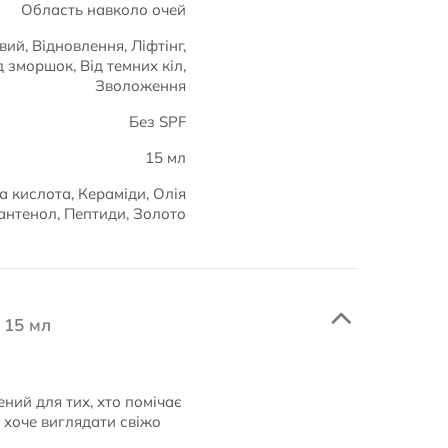
Область навколо очей
вий, Відновлення, Ліфтінг,
 зморшок, Від темних кіл,
Зволоження
Без SPF
15 мл
а кислота, Кераміди, Олія
нтенол, Пептиди, Золото
 15 мл
ний для тих, хто помічає
о хоче виглядати свіжо