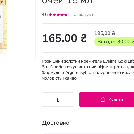
Рейтинг:
4.6
10
відгуків
92
100
% of
195,00 ₴
165,00 ₴
Вигода
30,00 
Розкішний золотий крем-гель Eveline Gold Lif
Засіб забезпечує миттєвий ліфтинг, розглад
Формула з Argatensyl та гіалуроновою кисло
молодість і сяйво.
Купити
Доставка