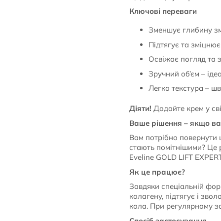
Ключові переваги
Зменшує глибину зм
Підтягує та зміцнює
Освіжає погляд та 
Зручний об’єм – ід
Легка текстура – ш
Діяти!
Додайте крем у сві
Ваше рішення – якщо в
Вам потрібно повернути ш
стають помітнішими? Це р
Eveline GOLD LIFT EXPERT
Як це працює?
Завдяки спеціальній фор
колагену, підтягує і зво
кола. При регулярному за
Спосіб застосування