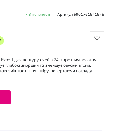
В наявності
Артикул
5901761941975
₴
t Expert для контуру очей з 24-каратним золотом.
жує глибокі зморшки та зменшує ознаки втоми.
тою зміцнює ніжну шкіру, повертаючи погляду