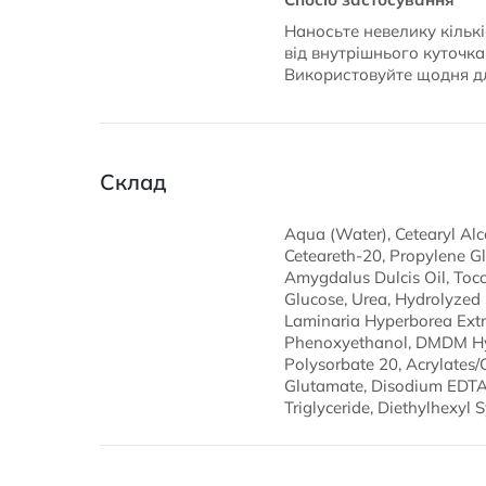
Наносьте невелику кількі
від внутрішнього куточк
Використовуйте щодня д
Склад
Aqua (Water), Cetearyl Alc
Ceteareth-20, Propylene Gly
Amygdalus Dulcis Oil, Tocop
Glucose, Urea, Hydrolyzed
Laminaria Hyperborea Extra
Phenoxyethanol, DMDM Hyda
Polysorbate 20, Acrylates/
Glutamate, Disodium EDTA,
Triglyceride, Diethylhexyl