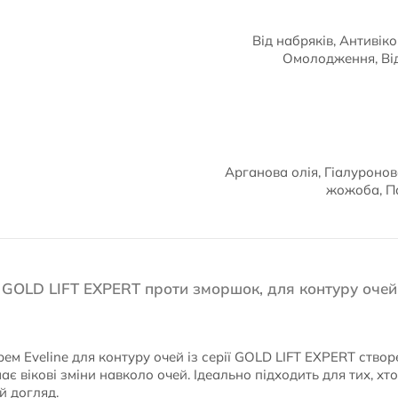
Від набряків, Антивіко
Омолодження, Від
Арганова олія, Гіалуронов
жожоба, Па
 GOLD LIFT EXPERT проти зморшок, для контуру очей
м Eveline для контуру очей із серії GOLD LIFT EXPERT створе
є вікові зміни навколо очей. Ідеально підходить для тих, хт
й догляд.