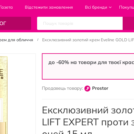
Газета
Відстежити замовлення
Всі бренди
Покуп
ОГ
рем для обличчя
Ексклюзивний золотий крем Eveline GOLD LI
до -60% на товари для твоєї кра
Продавець товару:
Prostor
Ексклюзивний золо
LIFT EXPERT проти 
очей 15 мл