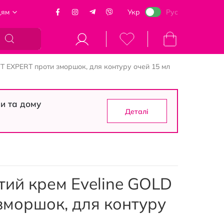
цям
Укр
Рус
Кошик
FT EXPERT проти зморшок, для контуру очей 15 мл
си та дому
Деталі
тий крем Eveline GOLD
зморшок, для контуру