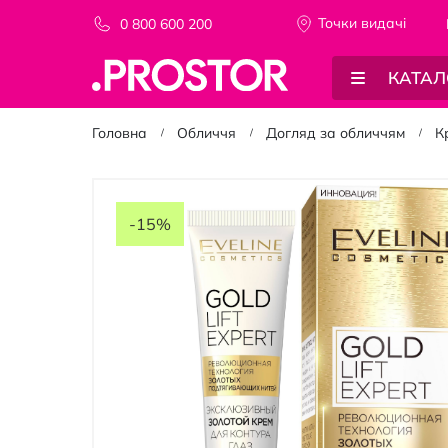
Точки видачi
0 800 600 200
КАТАЛ
Головна
Обличчя
Догляд за обличчям
К
Перейти
до
-15%
кінця
галереї
зображень