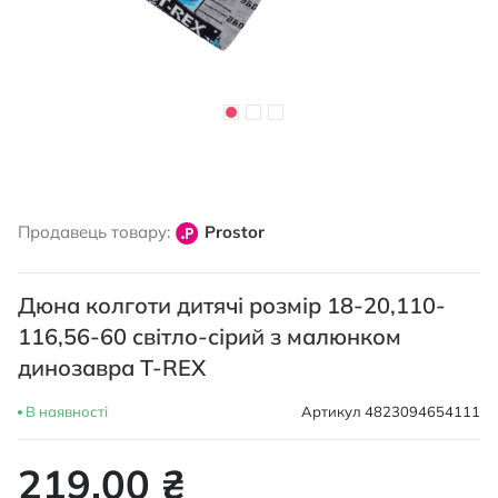
Перейти
до
Продавець товару:
Prostor
початку
галереї
зображень
Дюна колготи дитячі розмір 18-20,110-
116,56-60 світло-сірий з малюнком
динозавра T-REX
В наявності
Артикул
4823094654111
219,00 ₴