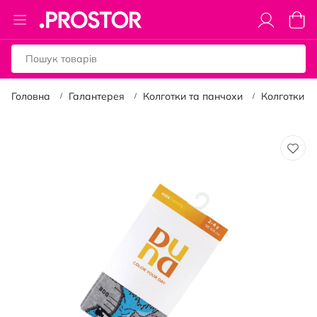
Toggle
Коши
Nav
Головна
Галантерея
Колготки та панчохи
Колготки
Перейти
до
кінця
галереї
зображень