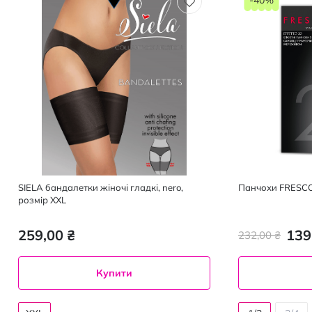
SIELA бандалетки жіночі гладкі, nero,
Панчохи FRESCO 
розмір XXL
259,00 ₴
139
232,00 ₴
Купити