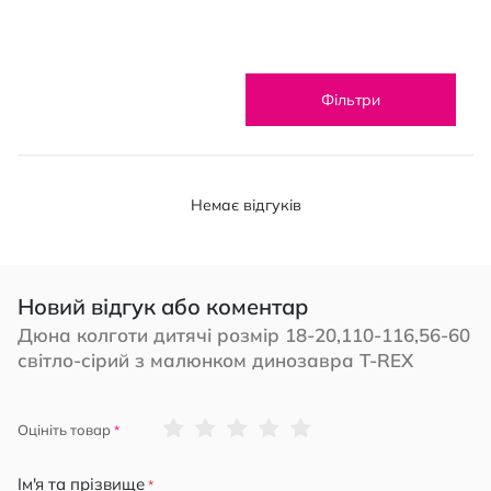
Фільтри
Немає відгуків
Новий відгук або коментар
Дюна колготи дитячі розмір 18-20,110-116,56-60
світло-сірий з малюнком динозавра T-REX
1
2
3
4
5
Оцініть товар
star
stars
stars
stars
stars
Ім'я та прізвище