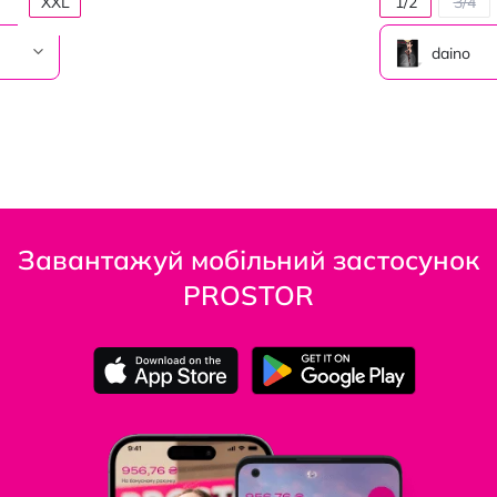
XXL
1/2
3/4
daino
Завантажуй мобільний застосунок
PROSTOR