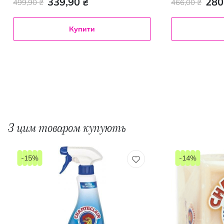
339,90 ₴
280
499,90 ₴
466,00 ₴
Купити
З цим товаром купують
-15%
-14%