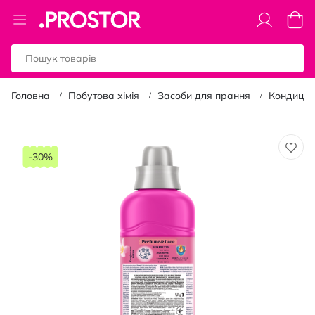
Toggle
Коши
Nav
Головна
Побутова хімія
Засоби для прання
Кондиціо
Перейти
до
-30%
кінця
галереї
зображень