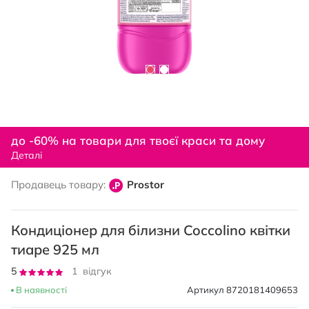
Перейти
до
до -60% на товари для твоєї краси та дому
початку
Деталі
галереї
зображень
Продавець товару:
Prostor
Кондиціонер для білизни Coccolino квітки
тиаре 925 мл
Рейтинг:
5
1
відгук
100
100
% of
В наявності
Артикул
8720181409653