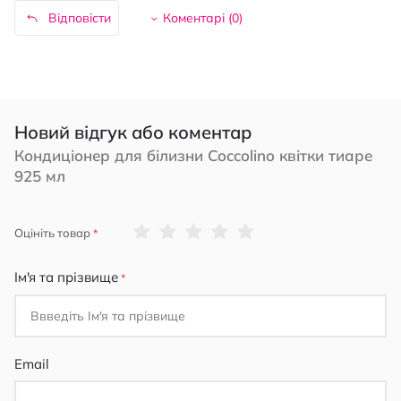
Відповісти
Коментарі (
0
)
Новий відгук або коментар
Кондиціонер для білизни Coccolino квітки тиаре
925 мл
1
2
3
4
5
Оцініть товар
star
stars
stars
stars
stars
Ім'я та прізвище
Email