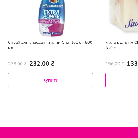
Спрей для виведення плям ChanteClair 500
Мило від плям Ch
мл
300 г
232,00 ₴
133
273,00 ₴
156,00 ₴
Купити