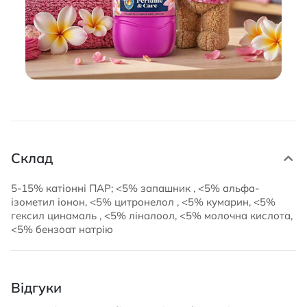
Склад
5-15% катіонні ПАР; <5% запашник , <5% альфа-
ізометил іонон, <5% цитронелол , <5% кумарин, <5%
гексил цинамаль , <5% ліналоол, <5% молочна кислота,
<5% бензоат натрію
Відгуки