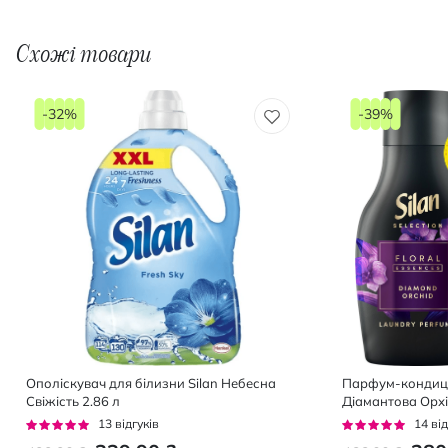
Схожі товари
-32%
-39%
Ополіскувач для білизни Silan Небесна
Парфум-кондиціо
Свіжість 2.86 л
Діамантова Орхі
Блакитний Жасм
Рейтинг:
Рейтинг:
13
відгуків
14
від
95%
96%