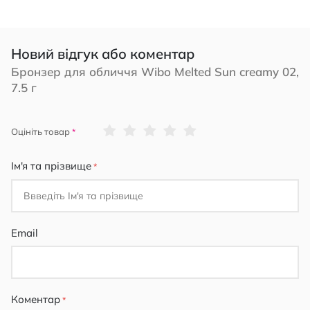
Новий відгук або коментар
Бронзер для обличчя Wibo Melted Sun creamy 02,
7.5 г
1
2
3
4
5
Оцініть товар
star
stars
stars
stars
stars
Ім'я та прізвище
Email
Коментар