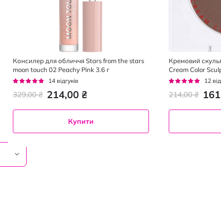
Консилер для обличчя Stars from the stars
Кремовий скуль
moon touch 02 Peachy Pink 3.6 г
Cream Color Scul
Рейтинг:
Рейтинг:
14
відгуків
12
від
94%
95%
214,00 ₴
161
329,00 ₴
214,00 ₴
Купити