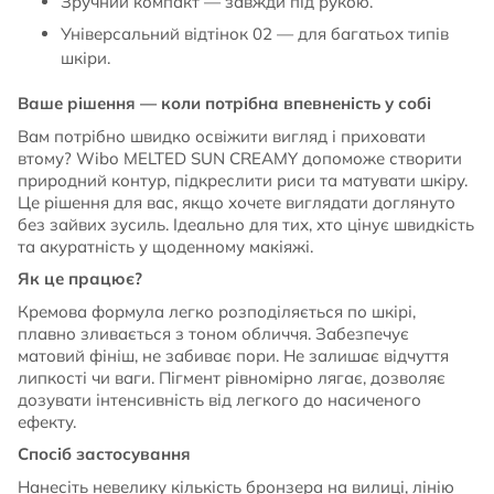
Зручний компакт — завжди під рукою.
Універсальний відтінок 02 — для багатьох типів
шкіри.
Ваше рішення — коли потрібна впевненість у собі
Вам потрібно швидко освіжити вигляд і приховати
втому? Wibo MELTED SUN CREAMY допоможе створити
природний контур, підкреслити риси та матувати шкіру.
Це рішення для вас, якщо хочете виглядати доглянуто
без зайвих зусиль. Ідеально для тих, хто цінує швидкість
та акуратність у щоденному макіяжі.
Як це працює?
Кремова формула легко розподіляється по шкірі,
плавно зливається з тоном обличчя. Забезпечує
матовий фініш, не забиває пори. Не залишає відчуття
липкості чи ваги. Пігмент рівномірно лягає, дозволяє
дозувати інтенсивність від легкого до насиченого
ефекту.
Спосіб застосування
Нанесіть невелику кількість бронзера на вилиці, лінію