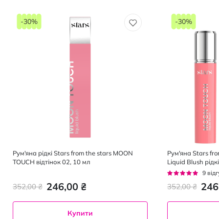
-30%
-30%
Рум'яна рідкі Stars from the stars MOON
Рум'яна Stars fr
TOUCH відтінок 02, 10 мл
Liquid Blush рідк
Рейтинг:
9
відг
93%
246,00 ₴
246
352,00 ₴
352,00 ₴
Купити