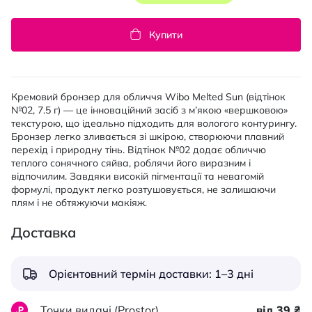
Купити
Кремовий бронзер для обличчя Wibo Melted Sun (відтінок
№02, 7.5 г) — це інноваційний засіб з м’якою «вершковою»
текстурою, що ідеально підходить для вологого контурингу.
Бронзер легко зливається зі шкірою, створюючи плавний
перехід і природну тінь. Відтінок №02 додає обличчю
теплого сонячного сяйва, роблячи його виразним і
відпочилим. Завдяки високій пігментації та невагомій
формулі, продукт легко розтушовується, не залишаючи
плям і не обтяжуючи макіяж.
Доставка
Орієнтовний термін доставки: 1–3 дні
Точки видачі (Prostor)
від 39 ₴