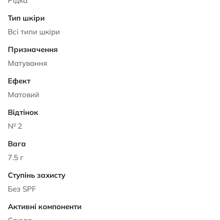
Рідка
Всі типи шкіри
Матування
Матовий
№ 2
7.5 г
Без SPF