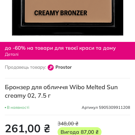
Перейти
до
до -60% на товари для твоєї краси та дому
початку
Деталі
галереї
зображень
Продавець товару:
Prostor
Бронзер для обличчя Wibo Melted Sun
creamy 02, 7.5 г
В наявності
Артикул
5905309911208
348,00 ₴
261,00 ₴
Вигода
87,00 ₴