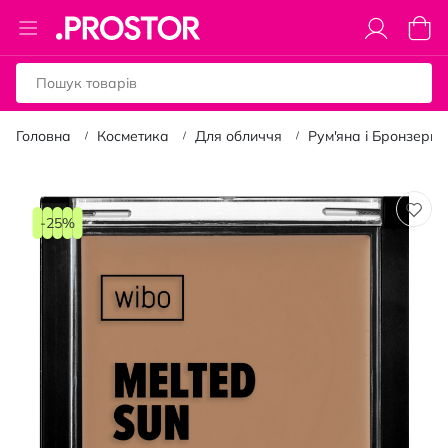
Toggle
Коши
Nav
Головна
Косметика
Для обличчя
Рум'яна і Бронзери
Перейти
до
-25%
кінця
галереї
зображень