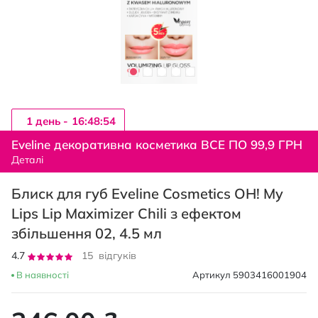
1 день -
16:48:54
Перейти
до
Eveline декоративна косметика ВСЕ ПО 99,9 ГРН
початку
Деталі
галереї
зображень
Блиск для губ Eveline Cosmetics OH! My
Lips Lip Maximizer Chili з ефектом
збільшення 02, 4.5 мл
Рейтинг:
4.7
15
відгуків
93
100
% of
В наявності
Артикул
5903416001904