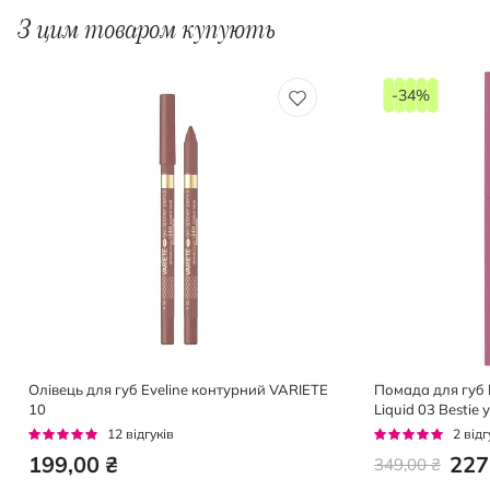
З цим товаром купують
-34%
Олівець для губ Eveline контурний VARIETE
Помада для губ Ev
10
Liquid 03 Bestie 
фінішем 4 мл
Рейтинг:
Рейтинг:
12
відгуків
2
відг
92%
100%
199,00 ₴
227
349,00 ₴