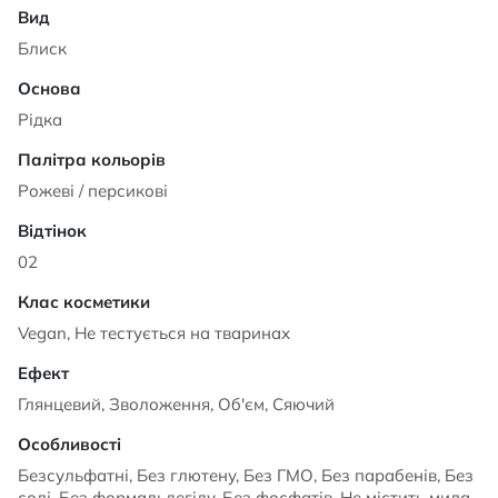
Блиск
Рідка
Рожеві / персикові
02
Vegan, Не тестується на тваринах
Глянцевий, Зволоження, Об'єм, Сяючий
Безсульфатні, Без глютену, Без ГМО, Без парабенів, Без
солі, Без формальдегіду, Без фосфатів, Не містить мила