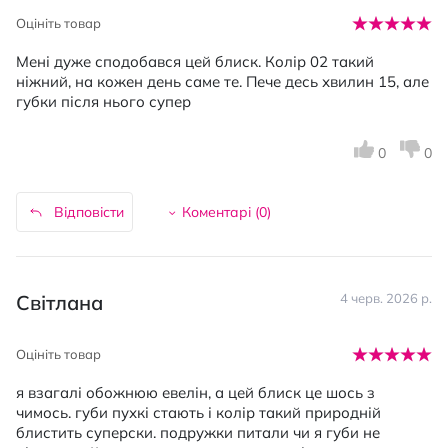
Оцініть товар
Мені дуже сподобався цей блиск. Колір 02 такий
ніжний, на кожен день саме те. Пече десь хвилин 15, але
губки після нього супер
0
0
Відповісти
Коментарі (
0
)
Світлана
4 черв. 2026 р.
Оцініть товар
я взагалі обожнюю евелін, а цей блиск це шось з
чимось. губи пухкі стають і колір такий природній
блистить суперски. подружки питали чи я губи не