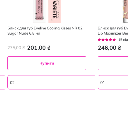
Блиск для губ Eveline Cooling Kisses NR 02
Блиск для губ Ev
Sugar Nude 6.8 мл
Lip Maximizer B
збільшення 01, 4
Рейтинг:
15
від
93%
201,00 ₴
246,00 ₴
275,00 ₴
Купити
02
01