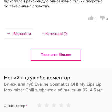
підколола)) рекомендую однозначно, тільки акуратно
бо пече сильно спочатку.
0
0
Відповісти
Коментарі (
0
)
Показати більше
Новий відгук або коментар
Блиск для губ Eveline Cosmetics OH! My Lips Lip
Maximizer Chili з ефектом збільшення 02, 4.5 мл
1
2
3
4
5
Оцініть товар
star
stars
stars
stars
stars