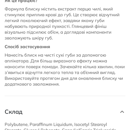
Як це працює?
Формула блиску містить екстракт перцю чилі, який
стимулює приплив крові до губ. Це створює відчутний
легкий поколюючий ефект, завдяки якому губи
набувають природної пухкості. Глянцевий фініш
візуально підсилює об’єм, а доглядові компоненти
зволожують шкіру губ.
Спосіб застосування
Нанесіть блиск на чисті сухі губи за допомогою
аплікатора. Для більш виразного ефекту можна
наносити поверх помади. Зачекайте кілька хвилин, поки
з’явиться відчуття легкого тепла та об’ємний вигляд.
Використовуйте протягом дня для оновлення блиску чи
додаткового зволоження.
Склад
Polybutene, Paraffinum Liquidum, Isocetyl Stearoyl