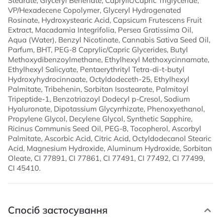
Stearate, Glyceryl Behenate, Caprylic/Capric Triglyceride,
VP/Hexadecene Copolymer, Glyceryl Hydrogenated
Rosinate, Hydroxystearic Acid, Capsicum Frutescens Fruit
Extract, Macadamia Integrifolia, Persea Gratissima Oil,
Aqua (Water), Benzyl Nicotinate, Cannabis Sativa Seed Oil,
Parfum, BHT, PEG-8 Caprylic/Capric Glycerides, Butyl
Methoxydibenzoylmethane, Ethylhexyl Methoxycinnamate,
Ethylhexyl Salicyate, Pentaerythrityl Tetra-di-t-butyl
Hydroxyhydrocinnaate, Octyldodeceth-25, Ethylhexyl
Palmitate, Tribehenin, Sorbitan Isostearate, Palmitoyl
Tripeptide-1, Benzotriazoyl Dodecyl p-Cresol, Sodium
Hyaluronate, Dipotassium Glycyrrhizate, Phenoxyethanol,
Propylene Glycol, Decylene Glycol, Synthetic Sapphire,
Ricinus Communis Seed Oil, PEG-8, Tocopherol, Ascorbyl
Palmitate, Ascorbic Acid, Citric Acid, Octyldodecanol Stearic
Acid, Magnesium Hydroxide, Aluminum Hydroxide, Sorbitan
Oleate, CI 77891, CI 77861, CI 77491, CI 77492, CI 77499,
CI 45410.
Спосіб застосування